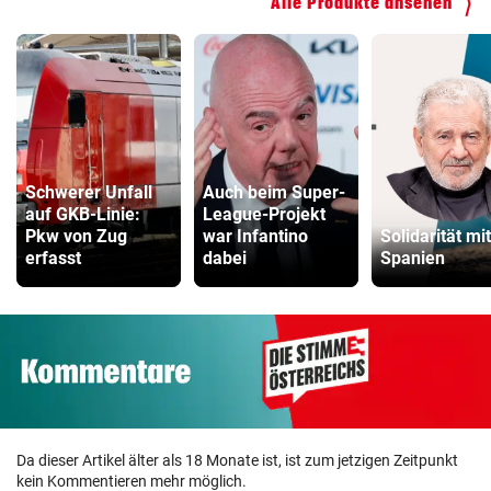
Alle Produkte ansehen
Kinderfahrrad Vergleich
ZUM VERGLEICH
Schwerer Unfall
Auch beim Super-
auf GKB-Linie:
League-Projekt
Pkw von Zug
war Infantino
Solidarität mit
erfasst
dabei
Spanien
Da dieser Artikel älter als 18 Monate ist, ist zum jetzigen Zeitpunkt
kein Kommentieren mehr möglich.