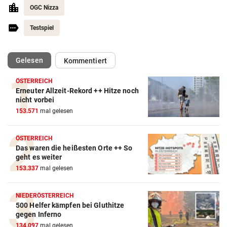
OGC Nizza
Testspiel
(ausgewählt)
Gelesen
Kommentiert
ÖSTERREICH
Erneuter Allzeit-Rekord ++ Hitze noch
nicht vorbei
153.571
mal gelesen
ÖSTERREICH
Das waren die heißesten Orte ++ So
Action-Cam Vergleich
geht es weiter
ZUM VERGLEICH
153.337
mal gelesen
Crosstrainer Vergleich
NIEDERÖSTERREICH
ZUM VERGLEICH
500 Helfer kämpfen bei Gluthitze
gegen Inferno
E-Bike Vergleich
134.097
mal gelesen