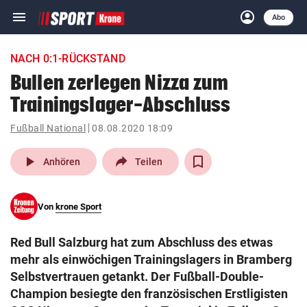
menu
account_circle
Navigation
Anmelden
Abo
close
Schließen
ein-/ausklappen
NACH 0:1-RÜCKSTAND
Abonnieren
Bullen zerlegen Nizza zum
Trainingslager-Abschluss
account_circle
arrow_right
Anmelden
Fußball National
08.08.2020 18:09
pin_drop
arrow_right
Bundesland auswäh
Wien
play_arrow
Anhören
Teilen
bookmark
Merkliste
Von
krone Sport
Suchbegriff
search
Red Bull Salzburg hat zum Abschluss des etwas
eingeben
mehr als einwöchigen Trainingslagers in Bramberg
Selbstvertrauen getankt. Der Fußball-Double-
Champion besiegte den französischen Erstligisten