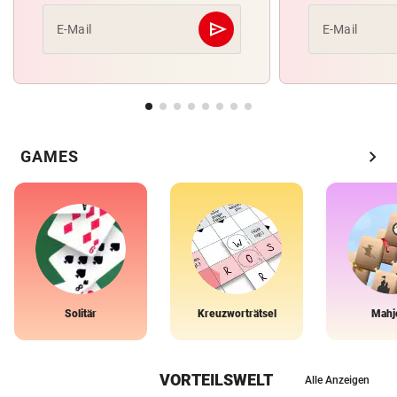
send
E-Mail
E-Mail
Abschicken
chevron_right
GAMES
Solitär
Kreuzworträtsel
Mahj
VORTEILSWELT
Alle Anzeigen