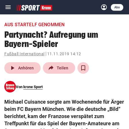
menu
account_circle
Navigation
Anmelden
Abo
close
Schließen
ein-/ausklappen
AUS STARTELF GENOMMEN
Abonnieren
Partynacht? Aufregung um
Bayern-Spieler
account_circle
arrow_right
Anmelden
Fußball International
11.11.2019 14:12
pin_drop
arrow_right
Bundesland auswäh
Wien
play_arrow
Anhören
Teilen
bookmark
Merkliste
Von
krone Sport
Suchbegriff
search
Michael Cuisance sorgte am Wochenende für Ärger
eingeben
beim FC Bayern München. Wie die deutsche „Bild“
berichtet, kam der Franzose verspätet zum
Treffpunkt für das Spiel der Bayern-Amateure am