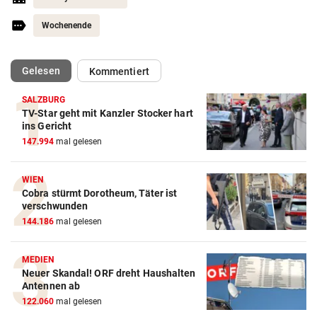
Wochenende
(ausgewählt)
Gelesen
Kommentiert
SALZBURG
TV-Star geht mit Kanzler Stocker hart
ins Gericht
Action-Cam Vergleich
147.994
mal gelesen
ZUM VERGLEICH
WIEN
Crosstrainer Vergleich
Cobra stürmt Dorotheum, Täter ist
verschwunden
ZUM VERGLEICH
144.186
mal gelesen
E-Bike Vergleich
ZUM VERGLEICH
MEDIEN
Neuer Skandal! ORF dreht Haushalten
Antennen ab
Elektro-Scooter Vergleich
122.060
mal gelesen
ZUM VERGLEICH