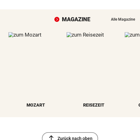
MAGAZINE
Alle Magazine
MOZART
REISEZEIT
north
Zurück nach oben