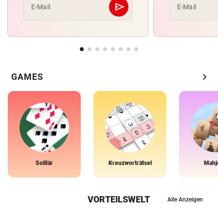
send
E-Mail
E-Mail
Abschicken
chevron_right
GAMES
Solitär
Kreuzworträtsel
Mahj
VORTEILSWELT
Alle Anzeigen