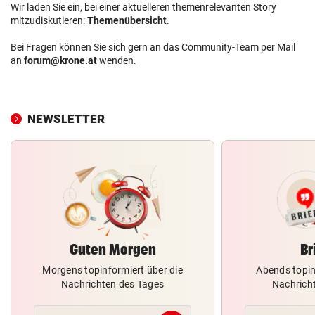
Wir laden Sie ein, bei einer aktuelleren themenrelevanten Story
mitzudiskutieren:
Themenübersicht
.
Bei Fragen können Sie sich gern an das Community-Team per Mail
an
forum@krone.at
wenden.
NEWSLETTER
Guten Morgen
Br
Morgens topinformiert über die
Abends topin
Nachrichten des Tages
Nachrich