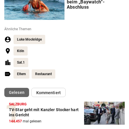
beim „Baywatch“-
Abschluss
Ähnliche Themen
Luke Mockridge
Köln
Sat.1
Eltern
Restaurant
(ausgewählt)
Gelesen
Kommentiert
SALZBURG
TV-Star geht mit Kanzler Stocker hart
ins Gericht
144.457
mal gelesen