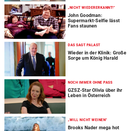
„NICHT WIEDERERKANNT!“
John Goodman:
Supermarkt-Selfie lässt
Fans staunen
DAS SAGT PALAST
Wieder in der Klinik: Große
Sorge um König Harald
NOCH IMMER OHNE PASS
GZSZ-Star Olivia über ihr
Leben in Österreich
„WILL NICHT WEINEN“
Brooks Nader mega hot