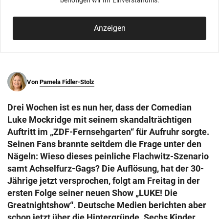
benötigen wir Ihr Einverständnis.
© Krone Multimedia GmbH & Co KG 2026
Muthgasse 2, 1190 Wien
Anzeigen
Von
Pamela Fidler-Stolz
Drei Wochen ist es nun her, dass der Comedian
Luke Mockridge mit seinem skandalträchtigen
Auftritt im „ZDF-Fernsehgarten“ für Aufruhr sorgte.
Seinen Fans brannte seitdem die Frage unter den
Nägeln: Wieso dieses peinliche Flachwitz-Szenario
samt Achselfurz-Gags? Die Auflösung, hat der 30-
Jährige jetzt versprochen, folgt am Freitag in der
ersten Folge seiner neuen Show „LUKE! Die
Greatnightshow“. Deutsche Medien berichten aber
schon jetzt über die Hintergründe. Sechs Kinder