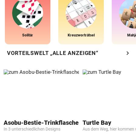
Solitär
Kreuzworträtsel
Mahj
chevron_right
VORTEILSWELT „ALLE ANZEIGEN“
Asobu-Bestie-Trinkflasche
Turtle Bay
In 3 unterschiedlichen Designs
Aus dem Weg, hier kommen w