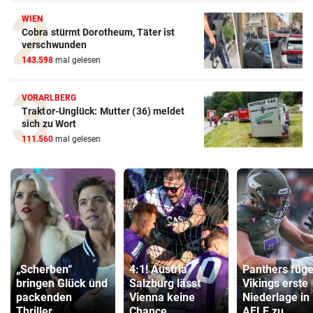
WIEN
Cobra stürmt Dorotheum, Täter ist
verschwunden
143.598
mal gelesen
VORARLBERG
Traktor-Unglück: Mutter (36) meldet
sich zu Wort
111.560
mal gelesen
„Scherben“
4:1! Austria
Panthers füg
bringen Glück und
Salzburg lässt
Vikings erste
packenden
Vienna keine
Niederlage in
Thriller
Chance
AFLE zu