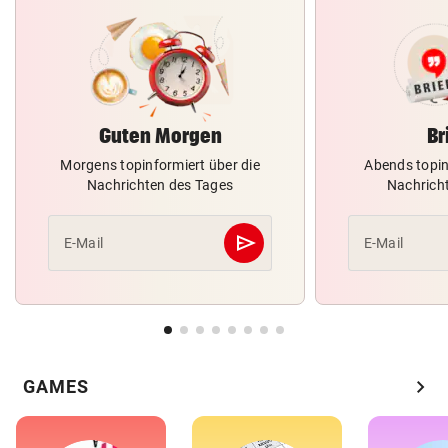
Guten Morgen
Br
Morgens topinformiert über die
Abends topin
Nachrichten des Tages
Nachrich
send
E-Mail
E-Mail
Abschicken
chevron_right
GAMES