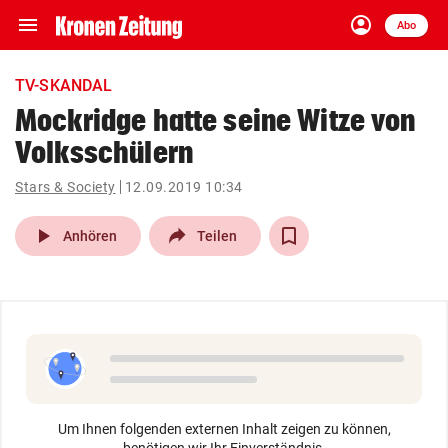
menu
account_circle
Navigation
Anmelden
Abo
close
Schließen
ein-/ausklappen
TV-SKANDAL
Abonnieren
Mockridge hatte seine Witze von
Volksschülern
account_circle
arrow_right
Anmelden
Stars & Society
12.09.2019 10:34
pin_drop
arrow_right
Bundesland auswäh
Wien
play_arrow
Anhören
Teilen
bookmark
Merkliste
Suchbegriff
search
eingeben
Um Ihnen folgenden externen Inhalt zeigen zu können,