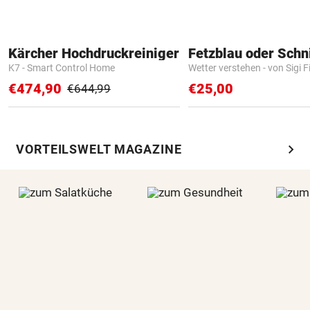
Kärcher Hochdruckreiniger
Fetzblau oder Schn
K7 - Smart Control Home
Wetter verstehen - von Sigi F
€474,90
€25,00
€644,99
chevron_right
VORTEILSWELT MAGAZINE