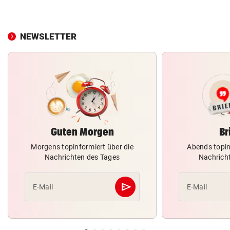
NEWSLETTER
Guten Morgen
Br
Morgens topinformiert über die
Abends topin
Nachrichten des Tages
Nachrich
send
E-Mail
E-Mail
Abschicken