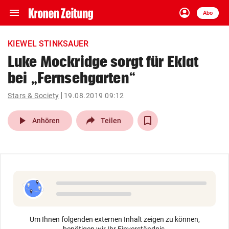
menu
account_circle
Navigation
Anmelden
Abo
close
Schließen
ein-/ausklappen
KIEWEL STINKSAUER
Abonnieren
Luke Mockridge sorgt für Eklat
bei „Fernsehgarten“
account_circle
arrow_right
Anmelden
Stars & Society
19.08.2019 09:12
pin_drop
arrow_right
Bundesland auswäh
Wien
play_arrow
Anhören
Teilen
bookmark
Merkliste
Suchbegriff
search
eingeben
Um Ihnen folgenden externen Inhalt zeigen zu können,