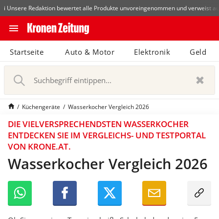
Die beliebtesten Vergleiche nach Kategorie
Küche
Brotbackautom
i Unsere Redaktion bewertet alle Produkte unvoreingenommen und verweist au
close
Schließen
menu
N
Startseite
Auto & Motor
Abonnieren
Elektronik
Geld
a
v
pin_drop
arrow_right
i
Zum Bundesland
Wien
g
a
bookmark
Merkliste
Küchengeräte
Wasserkocher Vergleich 2026
t
i
DIE VIELVERSPRECHENDSTEN WASSERKOCHER
notifications
o
Benachrichtigungen
Neu
ENTDECKEN SIE IM VERGLEICHS- UND TESTPORTAL
n
VON KRONE.AT.
e
Wasserkocher Vergleich 2026
S
i
search
u
n
c
-
h
/
b
a