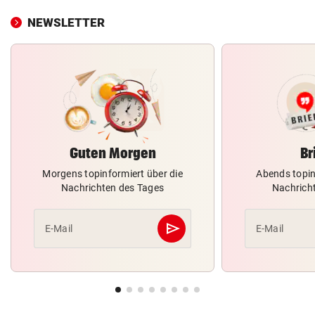
NEWSLETTER
Guten Morgen
Br
Morgens topinformiert über die
Abends topin
Nachrichten des Tages
Nachrich
send
E-Mail
E-Mail
Abschicken