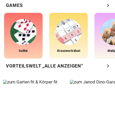
chevron_right
GAMES
Solitär
Kreuzworträtsel
Mahj
chevron_right
VORTEILSWELT „ALLE ANZEIGEN“