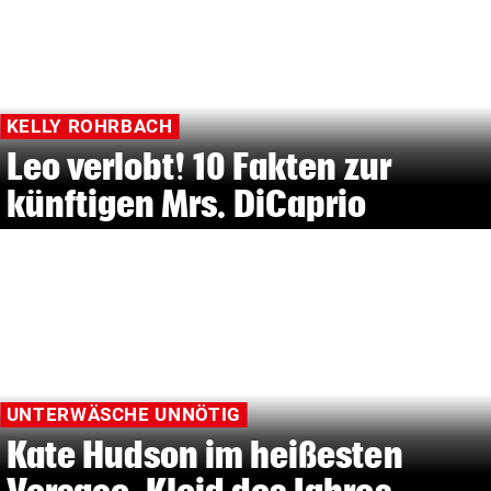
KELLY ROHRBACH
Leo verlobt! 10 Fakten zur
künftigen Mrs. DiCaprio
UNTERWÄSCHE UNNÖTIG
Kate Hudson im heißesten