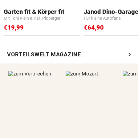
Garten fit & Körper fit
Janod Dino-Garag
Mit Toni Klein & Karl Ploberger
Für kleine Autofans
€19,99
€64,90
chevron_right
VORTEILSWELT MAGAZINE