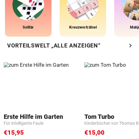
Solitär
Kreuzworträtsel
Mahj
chevron_right
VORTEILSWELT „ALLE ANZEIGEN“
Erste Hilfe im Garten
Tom Turbo
Für intelligente Faule
Kinderbücher von Thomas B
€15,95
€15,00