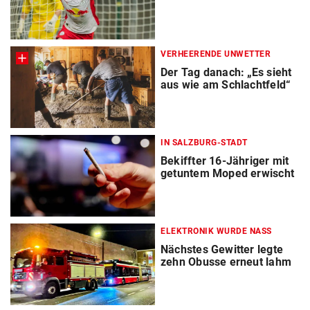
VERHEERENDE UNWETTER
Der Tag danach: „Es sieht
aus wie am Schlachtfeld“
IN SALZBURG-STADT
Bekiffter 16-Jähriger mit
getuntem Moped erwischt
ELEKTRONIK WURDE NASS
Nächstes Gewitter legte
zehn Obusse erneut lahm