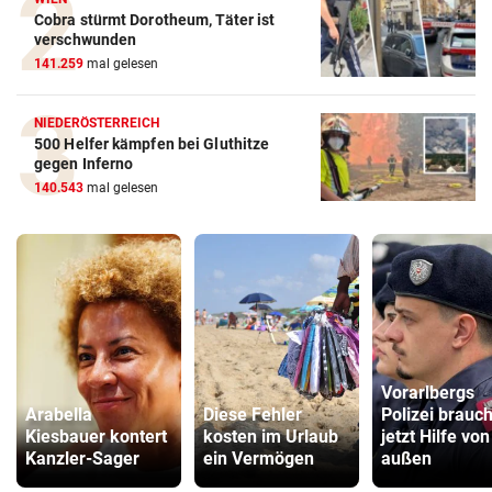
Cobra stürmt Dorotheum, Täter ist
verschwunden
141.259
mal gelesen
NIEDERÖSTERREICH
500 Helfer kämpfen bei Gluthitze
gegen Inferno
140.543
mal gelesen
Vorarlbergs
Arabella
Diese Fehler
Polizei brauch
Kiesbauer kontert
kosten im Urlaub
jetzt Hilfe von
Kanzler-Sager
ein Vermögen
außen