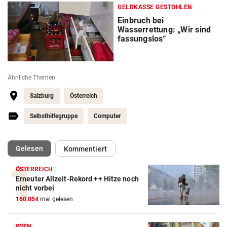
GELDKASSE GESTOHLEN
Einbruch bei
Wasserrettung: „Wir sind
fassungslos“
Ähnliche Themen
Salzburg
Österreich
Selbsthilfegruppe
Computer
(ausgewählt)
Gelesen
Kommentiert
ÖSTERREICH
Erneuter Allzeit-Rekord ++ Hitze noch
nicht vorbei
160.054
mal gelesen
WIEN