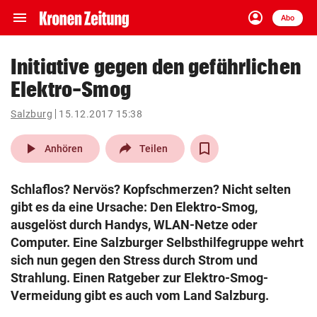
menu
account_circle
Navigation
Anmelden
Abo
close
Schließen
ein-/ausklappen
Initiative gegen den gefährlichen
Abonnieren
Elektro-Smog
account_circle
arrow_right
Anmelden
Salzburg
15.12.2017 15:38
play_arrow
pin_drop
Anhören
Teilen
arrow_right
Bundesland auswäh
Wien
Schlaflos? Nervös? Kopfschmerzen? Nicht selten
bookmark
Merkliste
gibt es da eine Ursache: Den Elektro-Smog,
ausgelöst durch Handys, WLAN-Netze oder
Suchbegriff
Computer. Eine Salzburger Selbsthilfegruppe wehrt
search
eingeben
sich nun gegen den Stress durch Strom und
Strahlung. Einen Ratgeber zur Elektro-Smog-
Vermeidung gibt es auch vom Land Salzburg.