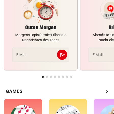
Guten Morgen
Br
Morgens topinformiert über die
Abends topin
Nachrichten des Tages
Nachrich
send
E-Mail
E-Mail
Abschicken
chevron_right
GAMES