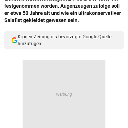
festgenommen worden. Augenzeugen zufolge soll
© Krone Multimedia GmbH & Co KG 2026
Muthgasse 2, 1190 Wien
er etwa 50 Jahre alt und wie ein ultrakonservativer
Salafist gekleidet gewesen sein.
Kronen Zeitung als bevorzugte Google-Quelle
hinzufügen