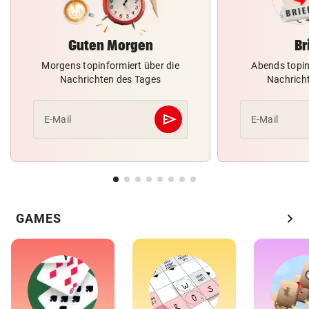
Guten Morgen
Br
Morgens topinformiert über die
Abends topin
Nachrichten des Tages
Nachrich
send
E-Mail
E-Mail
Abschicken
chevron_right
GAMES