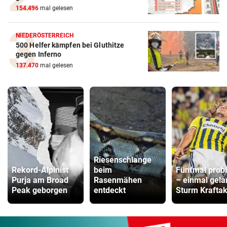
154.496
mal gelesen
NIEDERÖSTERREICH
500 Helfer kämpfen bei Gluthitze
gegen Inferno
137.470
mal gelesen
Riesenschlange
Rekord-Alpinist
beim
Fünfmal probi
Purja am Broad
Rasenmähen
– einmal gela
Peak geborgen
entdeckt
Sturm Kraftak