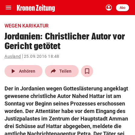
menu
account_circle
Navigation
Anmelden
Abo
close
Schließen
ein-/ausklappen
WEGEN KARIKATUR
Abonnieren
Jordanien: Christlicher Autor vor
Gericht getötet
account_circle
arrow_right
Anmelden
Ausland
25.09.2016 18:48
pin_drop
arrow_right
Bundesland auswäh
Wien
play_arrow
Anhören
Teilen
bookmark
Merkliste
Der in Jordanien wegen Gotteslästerung angeklagt
gewesene christliche Autor Nahed Hattar ist am
Suchbegriff
Sonntag vor Beginn seines Prozesses erschossen
search
eingeben
worden. Der Attentäter habe vor dem Eingang des
Justizpalastes im Zentrum der Hauptstadt Amman
drei Schüsse auf Hattar abgegeben, meldete die
amtliche Nachrichtenagentur Petra. Der Täter sei