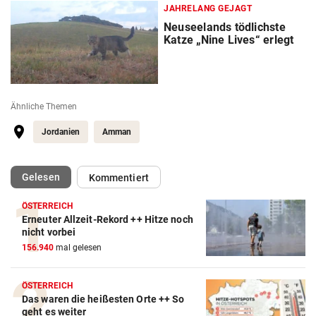
JAHRELANG GEJAGT
Neuseelands tödlichste
Katze „Nine Lives“ erlegt
Ähnliche Themen
Jordanien
Amman
(ausgewählt)
Gelesen
Kommentiert
ÖSTERREICH
Erneuter Allzeit-Rekord ++ Hitze noch
nicht vorbei
156.940
mal gelesen
ÖSTERREICH
Das waren die heißesten Orte ++ So
geht es weiter