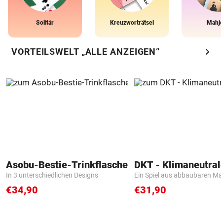
Solitär
Kreuzworträtsel
Mahj
chevron_right
VORTEILSWELT „ALLE ANZEIGEN“
Asobu-Bestie-Trinkflasche
In 3 unterschiedlichen Designs
Ein Spiel aus abbaubaren Ma
€34,90
€31,90