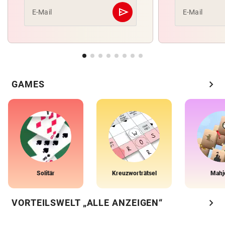
send
E-Mail
E-Mail
Abschicken
chevron_right
GAMES
Solitär
Kreuzworträtsel
Mahj
chevron_right
VORTEILSWELT „ALLE ANZEIGEN“