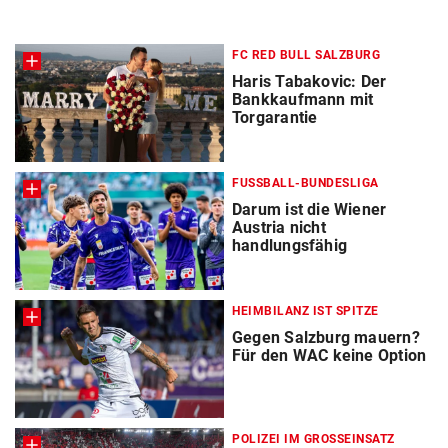
FC RED BULL SALZBURG
Haris Tabakovic: Der
Bankkaufmann mit
Torgarantie
FUSSBALL-BUNDESLIGA
Darum ist die Wiener
Austria nicht
handlungsfähig
HEIMBILANZ IST SPITZE
Gegen Salzburg mauern?
Für den WAC keine Option
POLIZEI IM GROSSEINSATZ