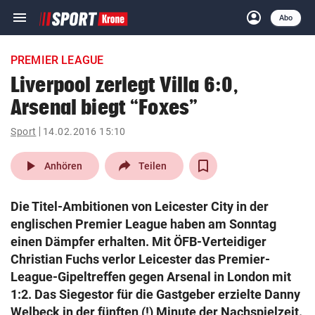
menu
account_circle
Navigation
Anmelden
Abo
close
Schließen
ein-/ausklappen
PREMIER LEAGUE
Abonnieren
Liverpool zerlegt Villa 6:0,
Arsenal biegt “Foxes”
account_circle
arrow_right
Anmelden
Sport
14.02.2016 15:10
pin_drop
arrow_right
Bundesland auswäh
Wien
play_arrow
Anhören
Teilen
bookmark
Merkliste
Die Titel-Ambitionen von Leicester City in der
englischen Premier League haben am Sonntag
Suchbegriff
einen Dämpfer erhalten. Mit ÖFB-Verteidiger
search
eingeben
Christian Fuchs verlor Leicester das Premier-
League-Gipeltreffen gegen Arsenal in London mit
1:2. Das Siegestor für die Gastgeber erzielte Danny
Welbeck in der fünften (!) Minute der Nachspielzeit.