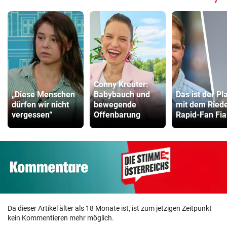
Conny Kreuter:
„Diese Menschen
Babybauch und
Das ist der Pl
dürfen wir nicht
bewegende
mit dem Ried
vergessen“
Offenbarung
Rapid-Fan Fia
Da dieser Artikel älter als 18 Monate ist, ist zum jetzigen Zeitpunkt
kein Kommentieren mehr möglich.