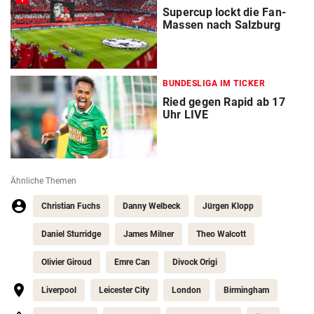
Supercup lockt die Fan-
Massen nach Salzburg
BUNDESLIGA IM TICKER
Ried gegen Rapid ab 17
Uhr LIVE
Ähnliche Themen
Christian Fuchs
Danny Welbeck
Jürgen Klopp
Daniel Sturridge
James Milner
Theo Walcott
Olivier Giroud
Emre Can
Divock Origi
Liverpool
Leicester City
London
Birmingham