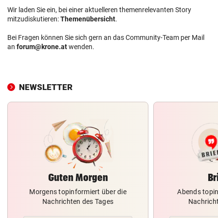
Wir laden Sie ein, bei einer aktuelleren themenrelevanten Story
mitzudiskutieren:
Themenübersicht
.
Bei Fragen können Sie sich gern an das Community-Team per Mail
an
forum@krone.at
wenden.
NEWSLETTER
Guten Morgen
Br
Morgens topinformiert über die
Abends topin
Nachrichten des Tages
Nachrich