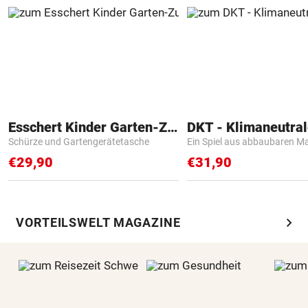
Esschert Kinder Garten-Zubehör
Schürze und Gartengerätetasche
Ein Spiel aus abbaubaren Ma
€29,90
€31,90
chevron_right
VORTEILSWELT MAGAZINE