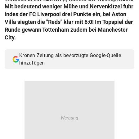
Mit bedeutend weniger Mühe und Nervenkitzel fuhr
© Krone Multimedia GmbH & Co KG 2026
Muthgasse 2, 1190 Wien
indes der FC Liverpool drei Punkte ein, bei Aston
Villa siegten die "Reds" klar mit 6:0! Im Topspiel der
Runde gewann Tottenham zudem bei Manchester
City.
Kronen Zeitung als bevorzugte Google-Quelle
hinzufügen