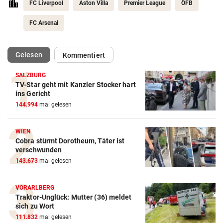
FC Liverpool
Aston Villa
Premier League
ÖFB
FC Arsenal
(ausgewählt)
Gelesen
Kommentiert
SALZBURG
TV-Star geht mit Kanzler Stocker hart
Action-Cam Vergleich
ins Gericht
144.994
mal gelesen
ZUM VERGLEICH
Crosstrainer Vergleich
WIEN
Cobra stürmt Dorotheum, Täter ist
ZUM VERGLEICH
verschwunden
143.673
mal gelesen
E-Bike Vergleich
ZUM VERGLEICH
VORARLBERG
Traktor-Unglück: Mutter (36) meldet
Elektro-Scooter Vergleich
sich zu Wort
ZUM VERGLEICH
111.832
mal gelesen