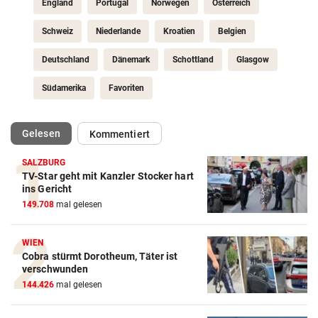
England
Portugal
Norwegen
Österreich
Schweiz
Niederlande
Kroatien
Belgien
Deutschland
Dänemark
Schottland
Glasgow
Südamerika
Favoriten
(ausgewählt)
Gelesen
Kommentiert
SALZBURG
TV-Star geht mit Kanzler Stocker hart
Action-Cam Vergleich
ins Gericht
149.708
mal gelesen
ZUM VERGLEICH
Crosstrainer Vergleich
WIEN
Cobra stürmt Dorotheum, Täter ist
ZUM VERGLEICH
verschwunden
144.426
mal gelesen
E-Bike Vergleich
ZUM VERGLEICH