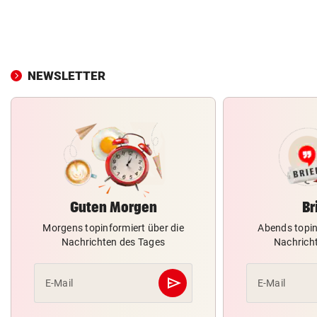
NEWSLETTER
Guten Morgen
Br
Morgens topinformiert über die
Abends topin
Nachrichten des Tages
Nachrich
send
E-Mail
E-Mail
Abschicken