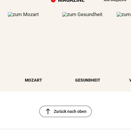
Alle Magazine
MOZART
GESUNDHEIT
north
Zurück nach oben