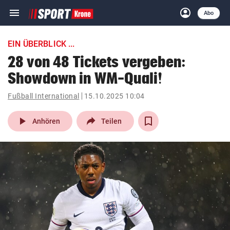
menu
account_circle
Navigation
Anmelden
Abo
close
Schließen
ein-/ausklappen
EIN ÜBERBLICK ...
Abonnieren
28 von 48 Tickets vergeben:
Showdown in WM-Quali!
account_circle
arrow_right
Anmelden
Fußball International
15.10.2025 10:04
pin_drop
arrow_right
Bundesland auswäh
Wien
play_arrow
Anhören
Teilen
bookmark
Merkliste
Suchbegriff
search
eingeben