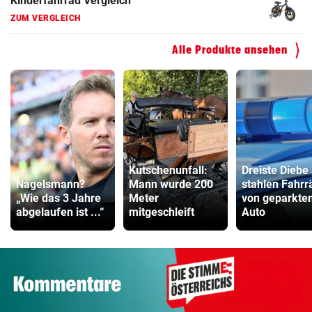
Kinderfahrrad Vergleich
ZUM VERGLEICH
Alle Produkte ansehen
Kutschenunfall:
Dreiste Diebe
Nagelsmann?
Mann wurde 200
stahlen Fahrr
„Wie das 3 Jahre
Meter
von geparkte
abgelaufen ist ...“
mitgeschleift
Auto