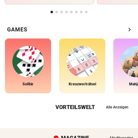
chevron_right
GAMES
Solitär
Kreuzworträtsel
Mahj
VORTEILSWELT
Alle Anzeigen
MAGAZINE