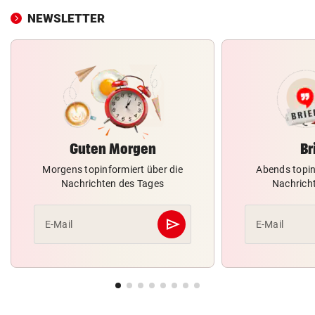
NEWSLETTER
Guten Morgen
Br
Morgens topinformiert über die
Abends topin
Nachrichten des Tages
Nachrich
send
E-Mail
E-Mail
Abschicken