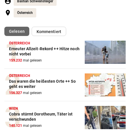
Bastian Schweinsteiger
Österreich
(ausgewählt)
Gelesen
Kommentiert
ÖSTERREICH
Erneuter Allzeit-Rekord ++ Hitze noch
Action-Cam Vergleich
nicht vorbei
159.232
mal gelesen
ZUM VERGLEICH
Crosstrainer Vergleich
ÖSTERREICH
Das waren die heißesten Orte ++ So
ZUM VERGLEICH
geht es weiter
156.327
mal gelesen
E-Bike Vergleich
ZUM VERGLEICH
WIEN
Cobra stürmt Dorotheum, Täter ist
Elektro-Scooter Vergleich
verschwunden
ZUM VERGLEICH
140.121
mal gelesen