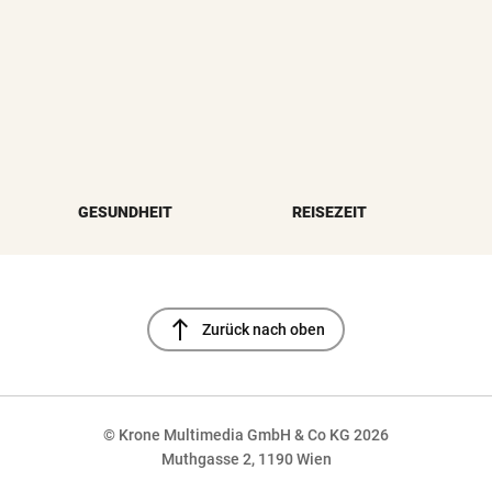
GESUNDHEIT
REISEZEIT
north
Zurück nach oben
© Krone Multimedia GmbH & Co KG 2026
Muthgasse 2, 1190 Wien