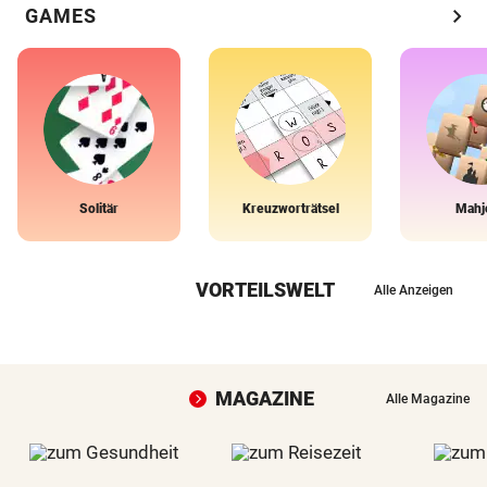
chevron_right
GAMES
Solitär
Kreuzworträtsel
Mahj
VORTEILSWELT
Alle Anzeigen
MAGAZINE
Alle Magazine