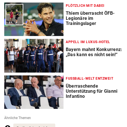
PLÖTZLICH MIT DABEI
Thiem überrascht ÖFB-
Legionäre im
Trainingslager
APPELL IM LUXUS-HOTEL
Bayern mahnt Konkurrenz:
„Das kann es nicht sein!“
FUSSBALL-WELT ENTZWEIT
Überraschende
Unterstützung für Gianni
Infantino
Ähnliche Themen