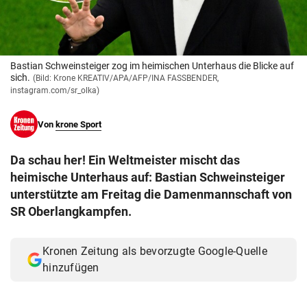
© Krone Multimedia GmbH & Co KG 2026
Muthgasse 2, 1190 Wien
Bastian Schweinsteiger zog im heimischen Unterhaus die Blicke auf
sich.
(Bild: Krone KREATIV/APA/AFP/INA FASSBENDER,
instagram.com/sr_olka)
Von
krone Sport
Da schau her! Ein Weltmeister mischt das
heimische Unterhaus auf: Bastian Schweinsteiger
unterstützte am Freitag die Damenmannschaft von
SR Oberlangkampfen.
Kronen Zeitung als bevorzugte Google-Quelle
hinzufügen