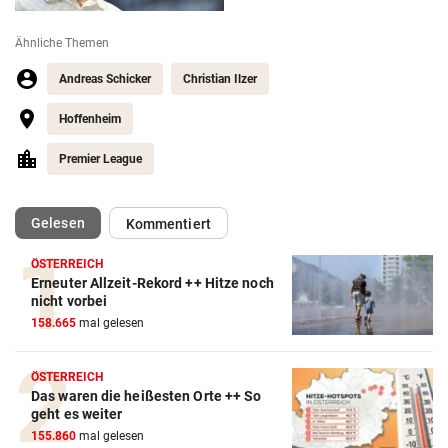
Ähnliche Themen
Andreas Schicker
Christian Ilzer
Hoffenheim
Premier League
(ausgewählt)
Gelesen
Kommentiert
ÖSTERREICH
Erneuter Allzeit-Rekord ++ Hitze noch
Action-Cam Vergleich
nicht vorbei
158.665
mal gelesen
ZUM VERGLEICH
Crosstrainer Vergleich
ÖSTERREICH
Das waren die heißesten Orte ++ So
ZUM VERGLEICH
geht es weiter
155.860
mal gelesen
E-Bike Vergleich