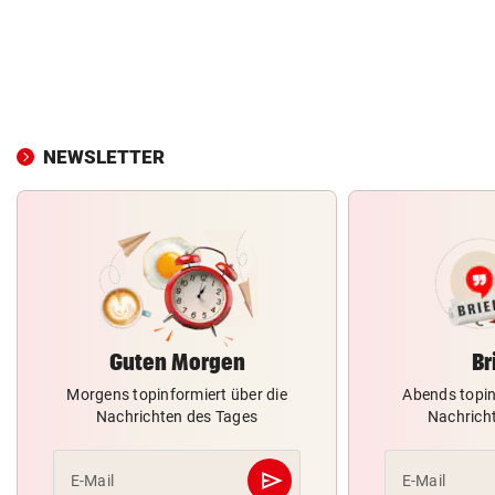
NEWSLETTER
Guten Morgen
Br
Morgens topinformiert über die
Abends topin
Nachrichten des Tages
Nachrich
send
E-Mail
E-Mail
Abschicken