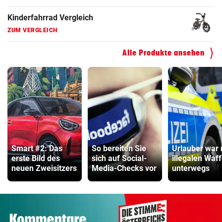
Kinderfahrrad Vergleich
ZUM VERGLEICH
Alle Produkte ansehen
Smart #2: Das
So bereiten Sie
Urlauber war 
erste Bild des
sich auf Social-
illegalen Waf
neuen Zweisitzers
Media-Checks vor
unterwegs