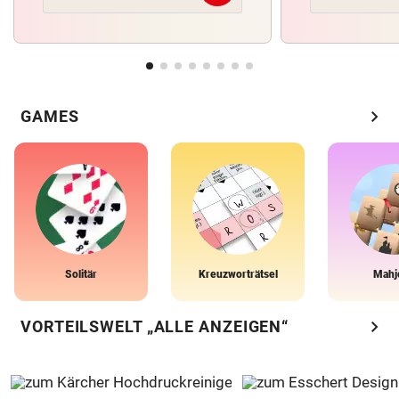
chevron_right
GAMES
Solitär
Kreuzworträtsel
Mahj
chevron_right
VORTEILSWELT „ALLE ANZEIGEN“