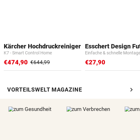
Kärcher Hochdruckreiniger
K7 - Smart Control Home
Einfache & schnelle Montag
€474,90
€27,90
€644,99
chevron_right
VORTEILSWELT MAGAZINE