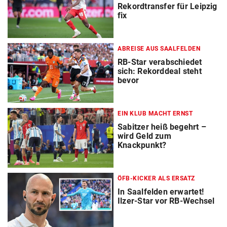
Rekordtransfer für Leipzig
fix
ABREISE AUS SAALFELDEN
RB-Star verabschiedet
sich: Rekorddeal steht
bevor
EIN KLUB MACHT ERNST
Sabitzer heiß begehrt –
wird Geld zum
Knackpunkt?
ÖFB-KICKER ALS ERSATZ
In Saalfelden erwartet!
Ilzer-Star vor RB-Wechsel