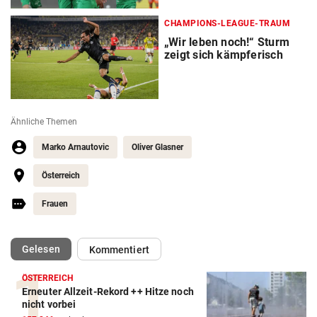
CHAMPIONS-LEAGUE-TRAUM
„Wir leben noch!“ Sturm
zeigt sich kämpferisch
Ähnliche Themen
Marko Arnautovic
Oliver Glasner
Österreich
Frauen
(ausgewählt)
Gelesen
Kommentiert
ÖSTERREICH
Erneuter Allzeit-Rekord ++ Hitze noch
Action-Cam Vergleich
nicht vorbei