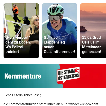
„Herr Herbert“
Gall nach
33,02 Grad
geht zu Boden:
Etappensieg
Celsius im
Wo Polizei
neuer
Mittelmeer
trainiert
Gesamtführender!
gemessen!
Liebe Leserin, lieber Leser,
die Kommentarfunktion steht Ihnen ab 6 Uhr wieder wie gewohnt