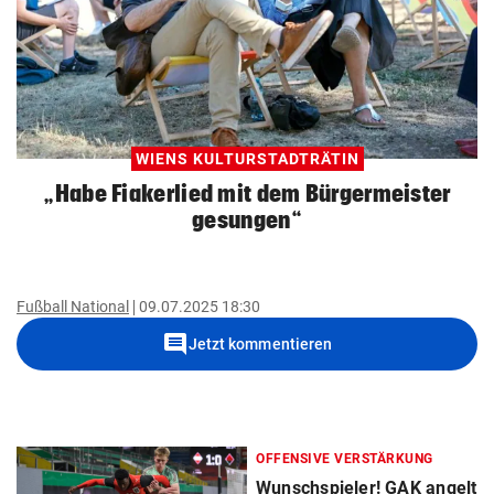
WIENS KULTURSTADTRÄTIN
„Habe Fiakerlied mit dem Bürgermeister
gesungen“
Fußball National
09.07.2025 18:30
comment
Jetzt kommentieren
OFFENSIVE VERSTÄRKUNG
Wunschspieler! GAK angelt