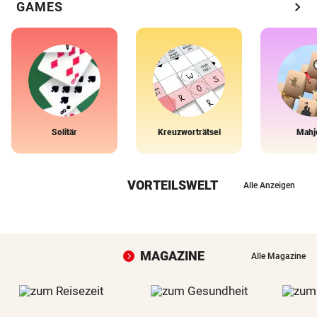
chevron_right
GAMES
Solitär
Kreuzworträtsel
Mahj
VORTEILSWELT
Alle Anzeigen
MAGAZINE
Alle Magazine