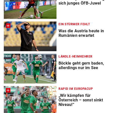
sich junges ÖFB-Juwel
EIN STÜRMER FEHLT
Was die Austria heute in
Rumänien erwartet
LÄNDLE-HEIMKEHRER
Böckle geht gern baden,
allerdings nur im See
RAPID IM EUROPACUP
„Wir kämpfen für
Österreich – sonst sinkt
Niveau!“