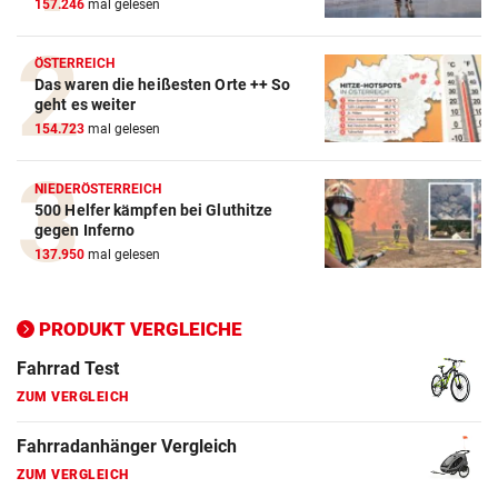
157.246
mal gelesen
ZUM VERGLEICH
Crosstrainer Vergleich
ÖSTERREICH
Das waren die heißesten Orte ++ So
ZUM VERGLEICH
geht es weiter
154.723
mal gelesen
E-Bike Vergleich
ZUM VERGLEICH
NIEDERÖSTERREICH
500 Helfer kämpfen bei Gluthitze
Elektro-Scooter Vergleich
gegen Inferno
ZUM VERGLEICH
137.950
mal gelesen
Ergometer Vergleich
ZUM VERGLEICH
PRODUKT VERGLEICHE
Fahrrad Test
ZUM VERGLEICH
Fahrradanhänger Vergleich
ZUM VERGLEICH