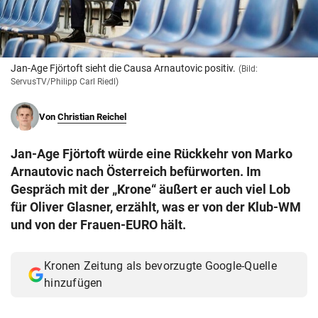
© Krone Multimedia GmbH & Co KG 2026
Muthgasse 2, 1190 Wien
Jan-Age Fjörtoft sieht die Causa Arnautovic positiv.
(Bild:
ServusTV/Philipp Carl Riedl)
Von
Christian Reichel
Jan-Age Fjörtoft würde eine Rückkehr von Marko
Arnautovic nach Österreich befürworten. Im
Gespräch mit der „Krone“ äußert er auch viel Lob
für Oliver Glasner, erzählt, was er von der Klub-WM
und von der Frauen-EURO hält.
Kronen Zeitung als bevorzugte Google-Quelle
hinzufügen