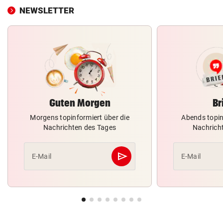
NEWSLETTER
Guten Morgen
Br
Morgens topinformiert über die
Abends topin
Nachrichten des Tages
Nachrich
send
E-Mail
E-Mail
Abschicken