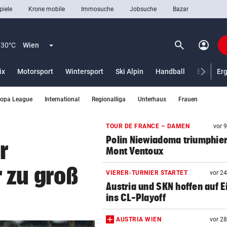
piele
Krone mobile
Immosuche
Jobsuche
Bazar
search
account_circle
Menü aufklappen
Suchen
30°C
Wien
ix
Motorsport
Wintersport
Ski Alpin
Handball
Eishocke
Er
ropa League
International
Regionalliga
Unterhaus
Frauen
len
TOUR DE FRANCE – DAMEN
vor 
Polin Niewiadoma triumphie
r
Mont Ventoux
 zu groß
VIERER-TURNIER STARTET
vor 2
Austria und SKN hoffen auf E
ins CL-Playoff
AUSTRIA WIEN
vor 2