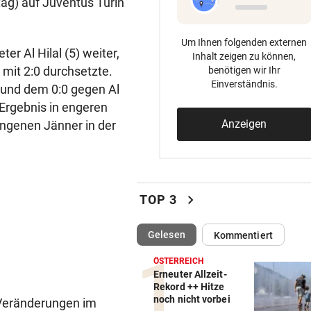
tag) auf Juventus Turin
Um Ihnen folgenden externen
er Al Hilal (5) weiter,
Inhalt zeigen zu können,
 mit 2:0 durchsetzte.
benötigen wir Ihr
Einverständnis.
 und dem 0:0 gegen Al
 Ergebnis in engeren
Anzeigen
angenen Jänner in der
chevron_right
TOP 3
(ausgewählt)
Gelesen
Kommentiert
ÖSTERREICH
Erneuter Allzeit-
Rekord ++ Hitze
noch nicht vorbei
i Veränderungen im