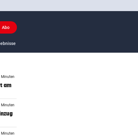
Abo
y
gebnisse
US-Sport
9 Minuten
rt am
4 Minuten
inzug
8 Minuten