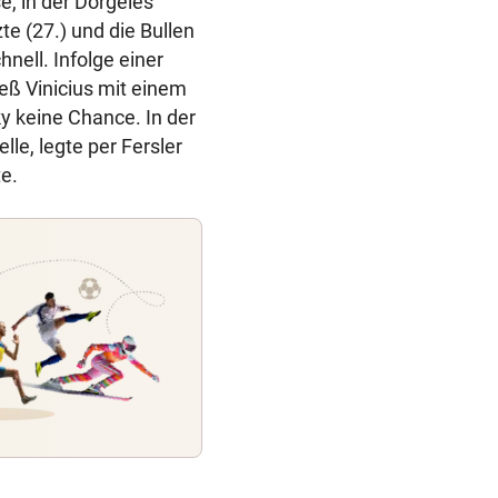
e, in der Dorgeles
e (27.) und die Bullen
hnell. Infolge einer
eß Vinicius mit einem
y keine Chance. In der
lle, legte per Fersler
e.