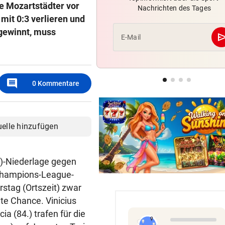
ie Mozartstädter vor
Nachrichten des Tages
Bayern bestehen Härtetest 
mit 0:3 verlieren und
England-Klub
 gewinnt, muss
se
E-Mail
BUNDESLIGA IM TICKER
SCR Altach gegen WSG Tirol
19.30 Uhr LIVE
comment
0
Kommentare
BEI FUSSBALL-TURNIER
Brutal! Amateur-Kicker stirb
nach Blitz-Einschlag
uelle hinzufügen
:2)-Niederlage gegen
Champions-League-
stag (Ortszeit) zwar
hte Chance. Vinicius
ia (84.) trafen für die