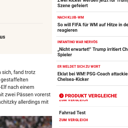
Zwei Kicker werden jetzt für Trum
Szene gefeiert
Action-Cam Vergleich
ZUM VERGLEICH
NACH KLUB-WM
So will FIFA für WM auf Hitze in 
Crosstrainer Vergleich
reagieren
ZUM VERGLEICH
aus
INFANTINO WAR NERVÖS
E-Bike Vergleich
„Nicht erwartet!“ Trump irritiert C
ZUM VERGLEICH
Spieler
Elektro-Scooter Vergleich
ER MELDET SICH ZU WORT
 sich, fand trotz
Eklat bei WM! PSG-Coach attackie
ZUM VERGLEICH
 gestaffelten
Chelsea-Kicker
Ergometer Vergleich
-Elf nach einem
ZUM VERGLEICH
mit zwei Pässen vorerst
PRODUKT VERGLEICHE
chitzky allerdings mit
Fahrrad Test
ZUM VERGLEICH
Fahrradanhänger Vergleich