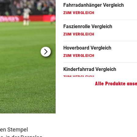
ZUM VERGLEICH
Faszienrolle Vergleich
ZUM VERGLEICH
Hoverboard Vergleich
ZUM VERGLEICH
Kinderfahrrad Vergleich
ZUM VERGLEICH
Alle Produkte ans
(Bild: AFP/LUKE HALES)
inen Stempel