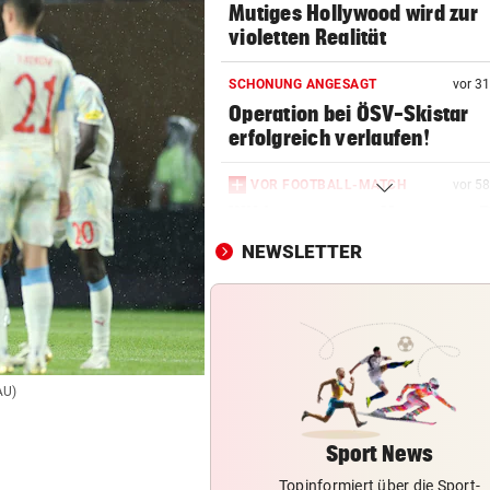
Mutiges Hollywood wird zur
violetten Realität
SCHONUNG ANGESAGT
vor 3
Operation bei ÖSV-Skistar
erfolgreich verlaufen!
VOR FOOTBALL-MATCH
vor 5
Wikinger entern Museum: „
hat Spaß gemacht!“
NEWSLETTER
RADSPORT
Gall behauptet Burgos-Führ
vor dem Schlusstag!
BEI POLEN-CHALLENGER
AU)
Nervenstarker Schwärzler zi
ins Halbfinale ein
Sport News
Topinformiert über die Sport-
LAIMER IN DER STARTELF