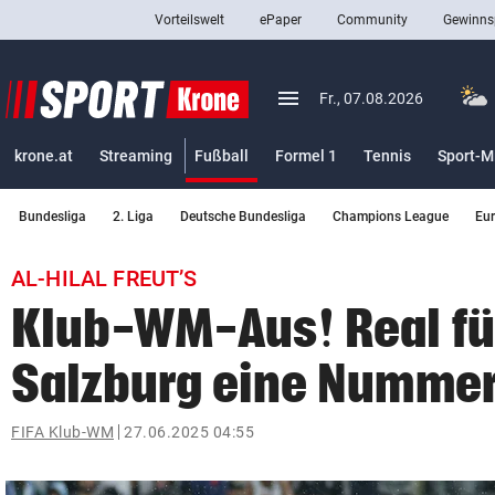
Vorteilswelt
ePaper
Community
Gewinns
close
Schließen
menu
Menü aufklappen
Fr., 07.08.2026
Abonnieren
(ausgewählt)
krone.at
Streaming
Fußball
Formel 1
Tennis
Sport-M
account_circle
arrow_right
Anmelden
Bundesliga
2. Liga
Deutsche Bundesliga
Champions League
Eu
pin_drop
arrow_right
Bundesland auswäh
Wien
AL-HILAL FREUT’S
bookmark
Merkliste
Klub-WM-Aus! Real fü
Salzburg eine Nummer
Suchbegriff
search
eingeben
FIFA Klub-WM
27.06.2025 04:55