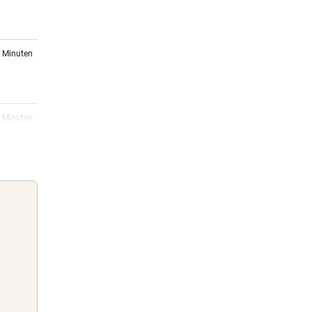
1 Minuten
8 Minuten
Das
15:26
ung
15:12
Guten Morgen
eht
Morgens topinformiert über die
Nachrichten des Tages
14:50