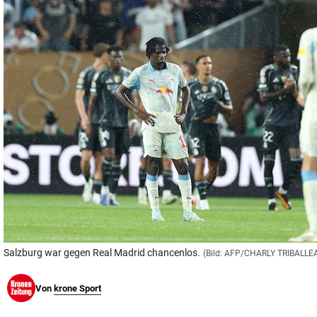
© Krone Multimedia GmbH & Co KG 2026
Muthgasse 2, 1190 Wien
Salzburg war gegen Real Madrid chancenlos.
(Bild: AFP/CHARLY TRIBALLE
Von
krone Sport