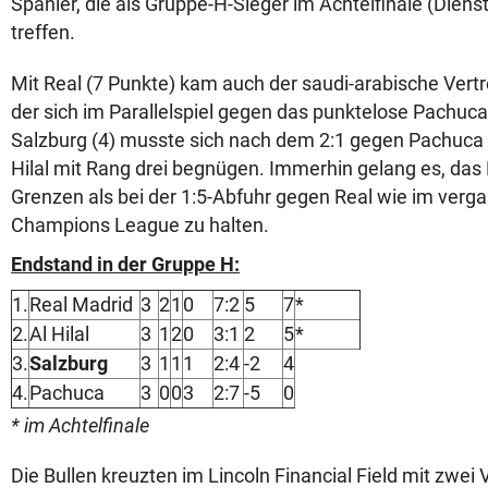
Spanier, die als Gruppe-H-Sieger im Achtelfinale (Diens
treffen.
Mit Real (7 Punkte) kam auch der saudi-arabische Vertret
der sich im Parallelspiel gegen das punktelose Pachuca
Salzburg (4) musste sich nach dem 2:1 gegen Pachuca
Hilal mit Rang drei begnügen. Immerhin gelang es, das
Grenzen als bei der 1:5-Abfuhr gegen Real wie im verg
Champions League zu halten.
Endstand in der Gruppe H:
1.
Real Madrid
3
2
1
0
7:2
5
7
*
2.
Al Hilal
3
1
2
0
3:1
2
5
*
3.
Salzburg
3
1
1
1
2:4
-2
4
4.
Pachuca
3
0
0
3
2:7
-5
0
* im Achtelfinale
Die Bullen kreuzten im Lincoln Financial Field mit zwe