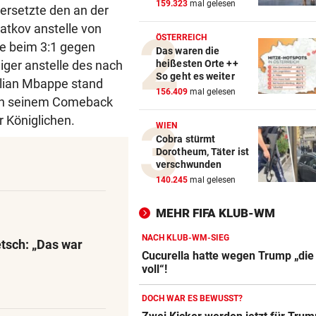
159.323
mal gelesen
ersetzte den an der
atkov anstelle von
ÖSTERREICH
ie beim 3:1 gegen
Das waren die
iger anstelle des nach
heißesten Orte ++
So geht es weiter
ylian Mbappe stand
156.409
mal gelesen
an seinem Comeback
r Königlichen.
WIEN
Cobra stürmt
Dorotheum, Täter ist
verschwunden
140.245
mal gelesen
MEHR FIFA KLUB-WM
NACH KLUB-WM-SIEG
tsch: „Das war
Cucurella hatte wegen Trump „die
voll“!
DOCH WAR ES BEWUSST?