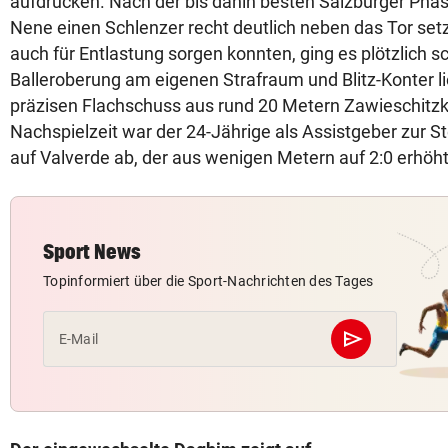
aufdrücken. Nach der bis dahin besten Salzburger Phas
Nene einen Schlenzer recht deutlich neben das Tor setzt
auch für Entlastung sorgen konnten, ging es plötzlich sc
Balleroberung am eigenen Strafraum und Blitz-Konter li
präzisen Flachschuss aus rund 20 Metern Zawieschitzk
Nachspielzeit war der 24-Jährige als Assistgeber zur Ste
auf Valverde ab, der aus wenigen Metern auf 2:0 erhöht
Sport News
Topinformiert über die Sport-Nachrichten des Tages
send
E-Mail
Abschicken