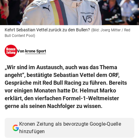
© Krone Multimedia GmbH & Co KG 2026
Muthgasse 2, 1190 Wien
Kehrt Sebastian Vettel zurück zu den Bullen?
(Bild: Joerg Mitter / Red
Bull Content Pool)
Von
krone Sport
„Wir sind im Austausch, auch was das Thema
angeht“, bestätigte Sebastian Vettel dem ORF,
Gespräche mit Red Bull Racing zu führen. Bereits
vor einigen Monaten hatte Dr. Helmut Marko
erklärt, den vierfachen Formel-1-Weltmeister
gerne als seinen Nachfolger zu wissen.
Kronen Zeitung als bevorzugte Google-Quelle
hinzufügen