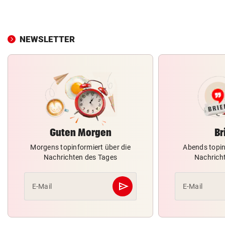
NEWSLETTER
Guten Morgen
Br
Morgens topinformiert über die
Abends topin
Nachrichten des Tages
Nachrich
send
E-Mail
E-Mail
Abschicken