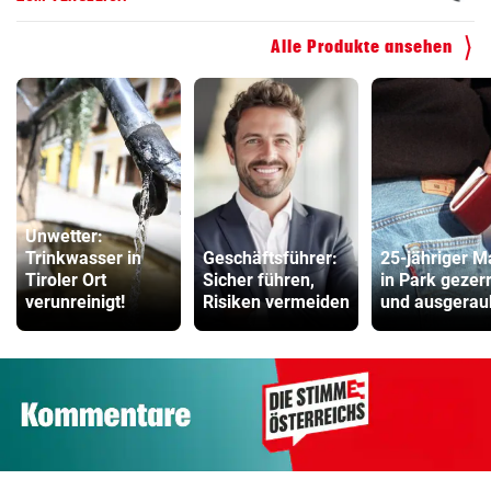
Alle Produkte ansehen
Unwetter:
Trinkwasser in
Geschäftsführer:
25-jähriger 
Tiroler Ort
Sicher führen,
in Park gezerr
verunreinigt!
Risiken vermeiden
und ausgerau