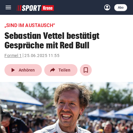
menu
account_circle
Navigation
Anmelden
Abo
close
Schließen
ein-/ausklappen
„SIND IM AUSTAUSCH“
Abonnieren
Sebastian Vettel bestätigt
Gespräche mit Red Bull
account_circle
arrow_right
Anmelden
Formel 1
25.06.2025 11:55
pin_drop
arrow_right
Bundesland auswäh
Wien
play_arrow
Anhören
Teilen
bookmark
Merkliste
Suchbegriff
search
eingeben