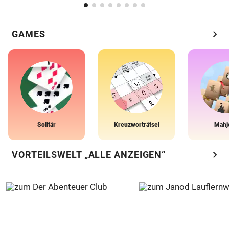
chevron_right
GAMES
Solitär
Kreuzworträtsel
Mahj
chevron_right
VORTEILSWELT „ALLE ANZEIGEN“