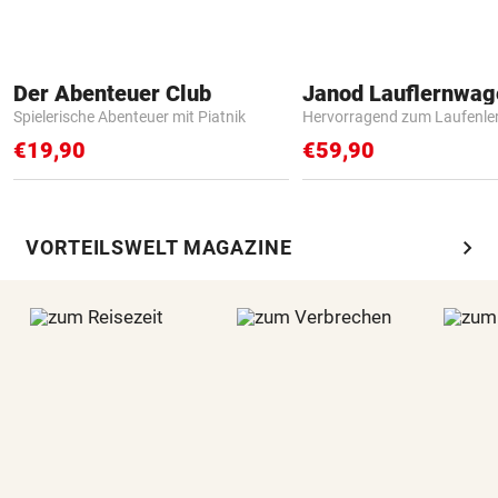
Der Abenteuer Club
Janod Lauflernwa
Spielerische Abenteuer mit Piatnik
Hervorragend zum Laufenle
€19,90
€59,90
chevron_right
VORTEILSWELT MAGAZINE