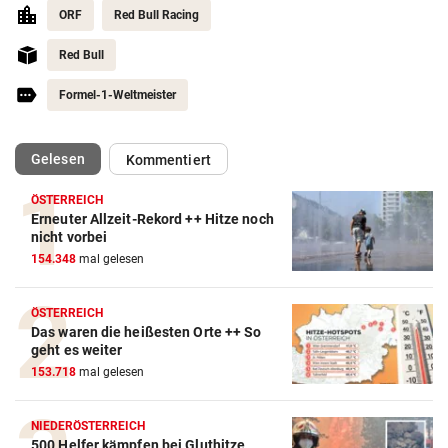
ORF
Red Bull Racing
Red Bull
Formel-1-Weltmeister
(ausgewählt)
Gelesen
Kommentiert
ÖSTERREICH
Erneuter Allzeit-Rekord ++ Hitze noch
Action-Cam Vergleich
nicht vorbei
154.348
mal gelesen
ZUM VERGLEICH
Crosstrainer Vergleich
ÖSTERREICH
Das waren die heißesten Orte ++ So
ZUM VERGLEICH
geht es weiter
153.718
mal gelesen
E-Bike Vergleich
ZUM VERGLEICH
NIEDERÖSTERREICH
500 Helfer kämpfen bei Gluthitze
Elektro-Scooter Vergleich