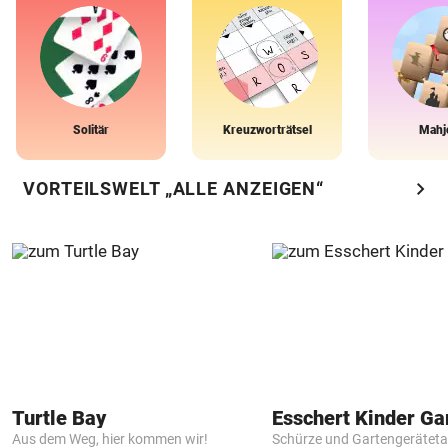
Solitär
Kreuzworträtsel
Mahj
chevron_right
VORTEILSWELT „ALLE ANZEIGEN“
Turtle Bay
Aus dem Weg, hier kommen wir!
Schürze und Gartengerätet