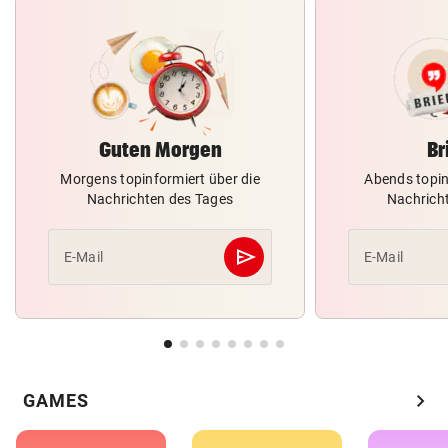
Guten Morgen
Br
Morgens topinformiert über die
Abends topin
Nachrichten des Tages
Nachrich
send
E-Mail
E-Mail
Abschicken
chevron_right
GAMES