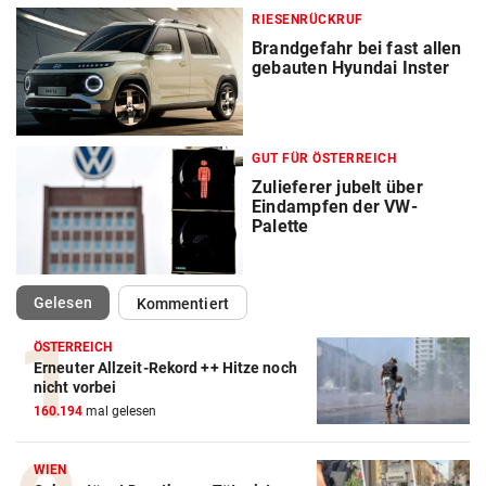
RIESENRÜCKRUF
Brandgefahr bei fast allen
gebauten Hyundai Inster
GUT FÜR ÖSTERREICH
Zulieferer jubelt über
Eindampfen der VW-
Palette
(ausgewählt)
Gelesen
Kommentiert
ÖSTERREICH
Erneuter Allzeit-Rekord ++ Hitze noch
nicht vorbei
160.194
mal gelesen
WIEN