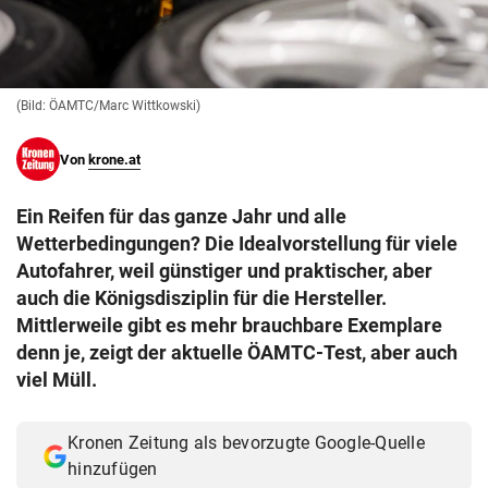
© Krone Multimedia GmbH & Co KG 2026
Muthgasse 2, 1190 Wien
(Bild: ÖAMTC/Marc Wittkowski)
Von
krone.at
Ein Reifen für das ganze Jahr und alle
Wetterbedingungen? Die Idealvorstellung für viele
Autofahrer, weil günstiger und praktischer, aber
auch die Königsdisziplin für die Hersteller.
Mittlerweile gibt es mehr brauchbare Exemplare
denn je, zeigt der aktuelle ÖAMTC-Test, aber auch
viel Müll.
Kronen Zeitung als bevorzugte Google-Quelle
hinzufügen