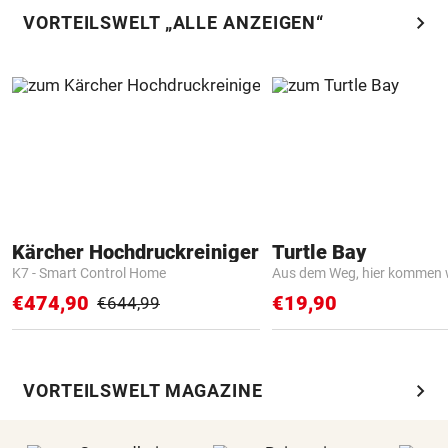
chevron_right
VORTEILSWELT „ALLE ANZEIGEN“
Kärcher Hochdruckreiniger
Turtle Bay
K7 - Smart Control Home
Aus dem Weg, hier kommen w
€474,90
€19,90
€644,99
chevron_right
VORTEILSWELT MAGAZINE