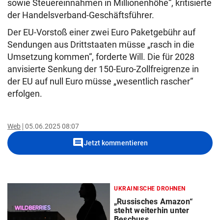
sowie Steuereinnahmen in Millionenhöhe“, kritisierte
der Handelsverband-Geschäftsführer.
Der EU-Vorstoß einer zwei Euro Paketgebühr auf
Sendungen aus Drittstaaten müsse „rasch in die
Umsetzung kommen“, forderte Will. Die für 2028
anvisierte Senkung der 150-Euro-Zollfreigrenze in
der EU auf null Euro müsse „wesentlich rascher“
erfolgen.
Web
05.06.2025 08:07
comment
Jetzt kommentieren
UKRAINISCHE DROHNEN
„Russisches Amazon“
steht weiterhin unter
Beschuss