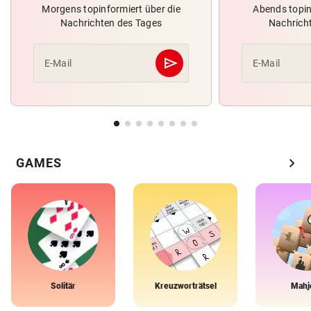
Morgens topinformiert über die
Abends topin
Nachrichten des Tages
Nachrich
send
E-Mail
E-Mail
Abschicken
chevron_right
GAMES
Solitär
Kreuzworträtsel
Mahj