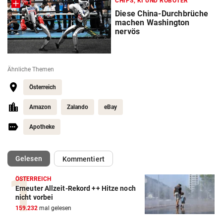
CHIPS, KI UND ROBOTER
Diese China-Durchbrüche
machen Washington
nervös
Ähnliche Themen
Österreich
Amazon
Zalando
eBay
Apotheke
(ausgewählt)
Gelesen
Kommentiert
ÖSTERREICH
Erneuter Allzeit-Rekord ++ Hitze noch
nicht vorbei
159.232
mal gelesen