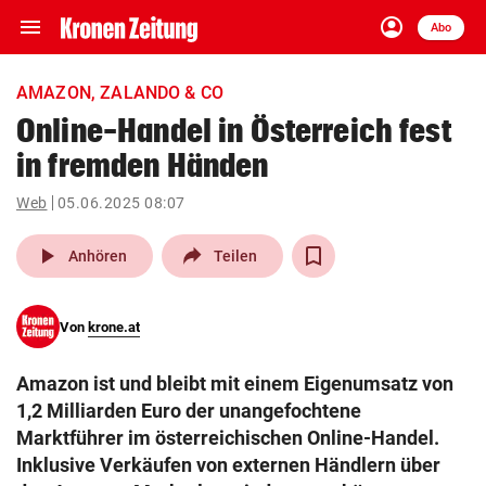
menu
account_circle
Navigation
Anmelden
Abo
close
Schließen
ein-/ausklappen
AMAZON, ZALANDO & CO
Abonnieren
Online-Handel in Österreich fest
in fremden Händen
account_circle
arrow_right
Anmelden
Web
05.06.2025 08:07
pin_drop
arrow_right
Bundesland auswäh
Wien
play_arrow
Anhören
Teilen
bookmark
Merkliste
Von
krone.at
Suchbegriff
search
Amazon ist und bleibt mit einem Eigenumsatz von
eingeben
1,2 Milliarden Euro der unangefochtene
Marktführer im österreichischen Online-Handel.
Inklusive Verkäufen von externen Händlern über