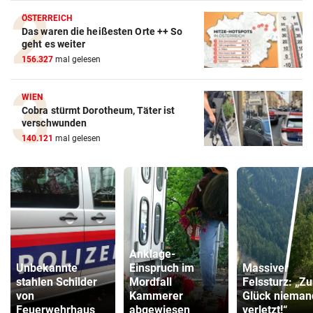
ÖSTERREICH
Das waren die heißesten Orte ++ So
geht es weiter
156.327
mal gelesen
WIEN
Cobra stürmt Dorotheum, Täter ist
verschwunden
140.121
mal gelesen
Anklage-
Unbekannte
Einspruch im
Massiver
stahlen Schilder
Mordfall
Felssturz: „Z
von
Kammerer
Glück nieman
Feuerwehrhaus
abgewiesen
verletzt!“