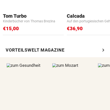
Tom Turbo
Calcada
Kinderbücher von Thomas Brezina
Auf den portugiesischen G
€15,00
€36,90
chevron_right
VORTEILSWELT MAGAZINE