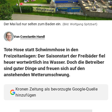
© Krone Multimedia GmbH & Co KG 2026
Muthgasse 2, 1190 Wien
Der Mai lud nur selten zum Baden ein.
(Bild: Wolfgang Spitzbart)
Von
Constantin Handl
Tote Hose statt Schwimmhose in den
Freizeitanlagen: Der Saisonstart der Freibäder fiel
heuer wortwörtlich ins Wasser. Doch die Betreiber
sind guter Dinge und freuen sich auf den
anstehenden Wetterumschwung.
Kronen Zeitung als bevorzugte Google-Quelle
hinzufügen