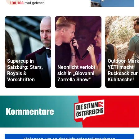
130.108
mal gelesen
Supercup in
Outdoor-Mar
Salzburg: Stars,
Neonlicht verlobt
YETI macht
Royals &
sich in „Giovanni
Rucksack zur
Vorschriften
Zarrella Show“
Kühltasche!