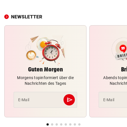
NEWSLETTER
Guten Morgen
Br
Morgens topinformiert über die
Abends topin
Nachrichten des Tages
Nachrich
send
E-Mail
E-Mail
Abschicken