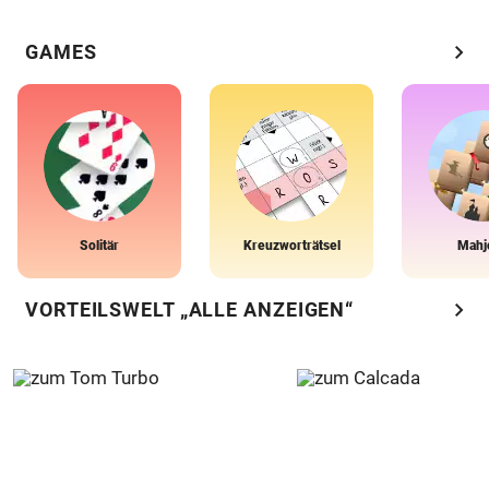
chevron_right
GAMES
Solitär
Kreuzworträtsel
Mahj
chevron_right
VORTEILSWELT „ALLE ANZEIGEN“