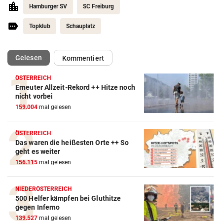
Hamburger SV
SC Freiburg
Topklub
Schauplatz
(ausgewählt)
Gelesen
Kommentiert
ÖSTERREICH
Erneuter Allzeit-Rekord ++ Hitze noch
nicht vorbei
159.004
mal gelesen
ÖSTERREICH
Das waren die heißesten Orte ++ So
geht es weiter
156.115
mal gelesen
NIEDERÖSTERREICH
500 Helfer kämpfen bei Gluthitze
gegen Inferno
139.527
mal gelesen