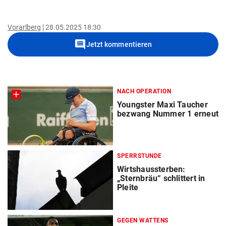
Vorarlberg
28.05.2025 18:30
comment
Jetzt kommentieren
NACH OPERATION
Youngster Maxi Taucher
bezwang Nummer 1 erneut
SPERRSTUNDE
Wirtshaussterben:
„Sternbräu“ schlittert in
Pleite
GEGEN WATTENS