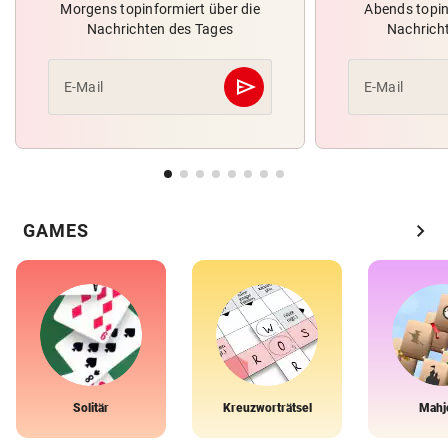
Morgens topinformiert über die
Abends topin
Nachrichten des Tages
Nachrich
send
E-Mail
E-Mail
Abschicken
chevron_right
GAMES
Solitär
Kreuzworträtsel
Mahj