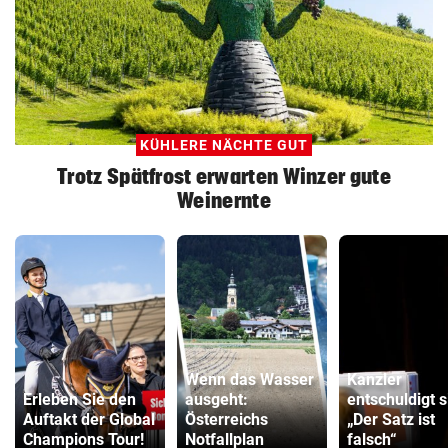
KÜHLERE NÄCHTE GUT
Trotz Spätfrost erwarten Winzer gute
Weinernte
Wenn das Wasser
Kanzler
Erleben Sie den
ausgeht:
entschuldigt s
Auftakt der Global
Österreichs
„Der Satz ist
Champions Tour!
Notfallplan
falsch“