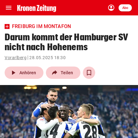
menu
account_circle
Navigation
Anmelden
Abo
close
Schließen
ein-/ausklappen
FREIBURG IM MONTAFON
Abonnieren
Darum kommt der Hamburger SV
nicht nach Hohenems
account_circle
arrow_right
Anmelden
Vorarlberg
28.05.2025 18:30
pin_drop
arrow_right
Bundesland auswäh
Wien
play_arrow
Anhören
Teilen
bookmark
Merkliste
Suchbegriff
search
eingeben