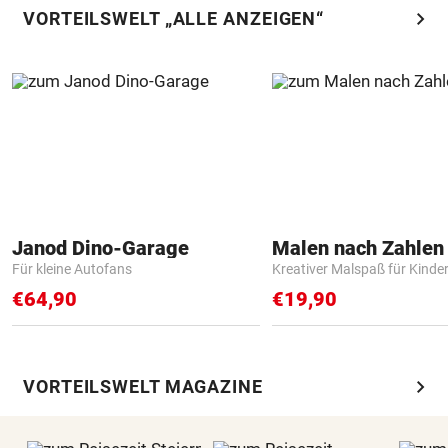
chevron_right
VORTEILSWELT „ALLE ANZEIGEN“
Janod Dino-Garage
Für kleine Autofans
Kreativer Malspaß für Kinde
€64,90
€19,90
chevron_right
VORTEILSWELT MAGAZINE