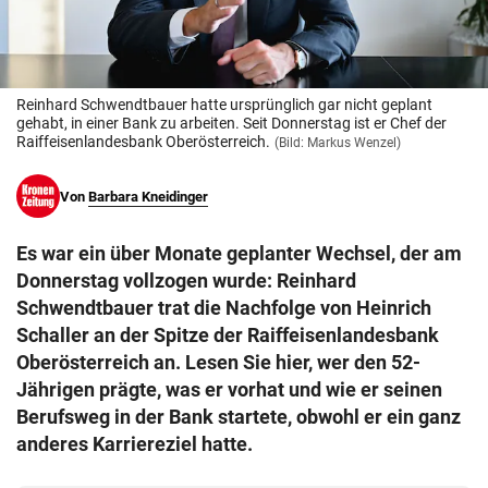
© Krone Multimedia GmbH & Co KG 2026
Muthgasse 2, 1190 Wien
Reinhard Schwendtbauer hatte ursprünglich gar nicht geplant
gehabt, in einer Bank zu arbeiten. Seit Donnerstag ist er Chef der
Raiffeisenlandesbank Oberösterreich.
(Bild: Markus Wenzel)
Von
Barbara Kneidinger
Es war ein über Monate geplanter Wechsel, der am
Donnerstag vollzogen wurde: Reinhard
Schwendtbauer trat die Nachfolge von Heinrich
Schaller an der Spitze der Raiffeisenlandesbank
Oberösterreich an. Lesen Sie hier, wer den 52-
Jährigen prägte, was er vorhat und wie er seinen
Berufsweg in der Bank startete, obwohl er ein ganz
anderes Karriereziel hatte.