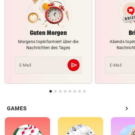
Guten Morgen
Br
Morgens topinformiert über die
Abends topin
Nachrichten des Tages
Nachrich
send
E-Mail
E-Mail
Abschicken
chevron_right
GAMES