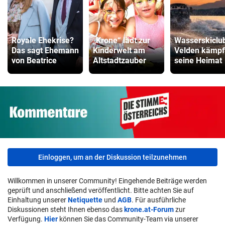
Royale Ehekrise?
„Krone“ lädt zur
Wasserskiclu
Das sagt Ehemann
Kinderwelt am
Velden kämpf
von Beatrice
Altstadtzauber
seine Heimat
Einloggen, um an der Diskussion teilzunehmen
Willkommen in unserer Community! Eingehende Beiträge werden
geprüft und anschließend veröffentlicht. Bitte achten Sie auf
Einhaltung unserer
Netiquette
und
AGB
. Für ausführliche
Diskussionen steht Ihnen ebenso das
krone.at-Forum
zur
Verfügung.
Hier
können Sie das Community-Team via unserer