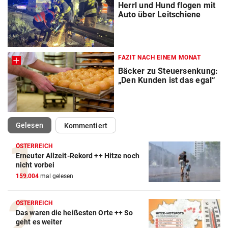
Herrl und Hund flogen mit
Auto über Leitschiene
FAZIT NACH EINEM MONAT
Bäcker zu Steuersenkung:
„Den Kunden ist das egal“
(ausgewählt)
Gelesen
Kommentiert
ÖSTERREICH
Erneuter Allzeit-Rekord ++ Hitze noch
nicht vorbei
159.004
mal gelesen
ÖSTERREICH
Das waren die heißesten Orte ++ So
geht es weiter