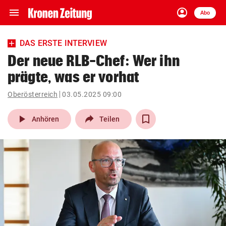
menu
account_circle
Navigation
Anmelden
Abo
close
Schließen
ein-/ausklappen
DAS ERSTE INTERVIEW
Abonnieren
Der neue RLB-Chef: Wer ihn
prägte, was er vorhat
account_circle
arrow_right
Anmelden
Oberösterreich
03.05.2025 09:00
pin_drop
arrow_right
Bundesland auswäh
Wien
play_arrow
Anhören
Teilen
bookmark
Merkliste
Suchbegriff
search
eingeben