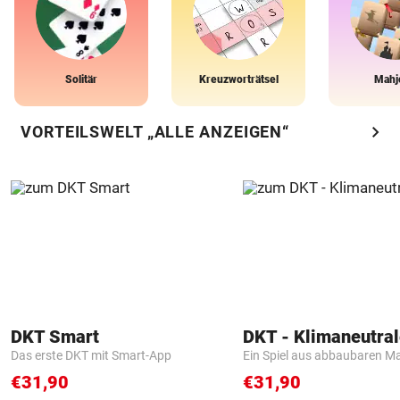
Solitär
Kreuzworträtsel
Mahj
chevron_right
VORTEILSWELT „ALLE ANZEIGEN“
DKT Smart
Das erste DKT mit Smart-App
Ein Spiel aus abbaubaren Ma
€31,90
€31,90