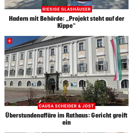
RIESIGE GLASHÄUSER
Hadern mit Behörde: „Projekt steht auf der
Kippe“
CAUSA SCHEIDER & JOST
Überstundenaffäre im Rathaus: Gericht greift
ein