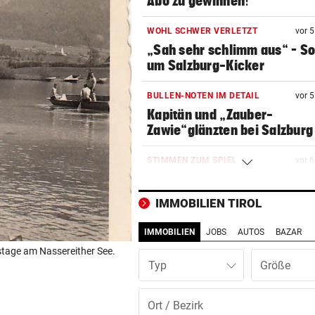
Abo zu gewinnen!
WOHL SCHWER VERLETZT
vor 
„Sah sehr schlimm aus“ – S
um Salzburg-Kicker
BULLEN-NOTEN IM DETAIL
vor 
Kapitän und „Zauber-
Zawie“glänzten bei Salzburg
STIMMEN ZUM SPIEL
vor 
Austria-Trainer Helm: „Das
uns besser!“
IMMOBILIEN TIROL
KUNDENDATEN BETROFFEN
vor 
IMMOBILIEN
JOBS
AUTOS
BAZAR
Cyberangriff auf Wiener
gstage am Nassereither See.
Schmuckhändler Frey Wille
Typ
EUROPA-LEAGUE-QUALI
vor 
Joker Tabakovic führt Salzbu