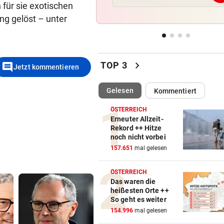
n für sie exotischen
nicht mehr.
Reusser vor Ventoux-Etappe
(Bild: Privatarchiv Kuen)
weiter im Gelben Trikot
ng gelöst – unter
KEIN ARSENAL-WECHSEL
vor 
Vinicius Jr. verlängert bei Re
chevron_right
Madrid bis 2032
comment
TOP 3
Jetzt kommentieren
UKRAINISCHER ANGRIFF?
vor 
(ausgewählt)
Gelesen
Kommentiert
Vor Oman havarierter Tanker
Ölkatastrophe droht
ÖSTERREICH
Erneuter Allzeit-
Rekord ++ Hitze
„VERSTEHE ICH NICHT“
vor 
noch nicht vorbei
ÖFB-Kicker Wimmer packt ü
157.651
mal gelesen
Morddrohungen aus
ÖSTERREICH
Das waren die
heißesten Orte ++
So geht es weiter
154.996
mal gelesen