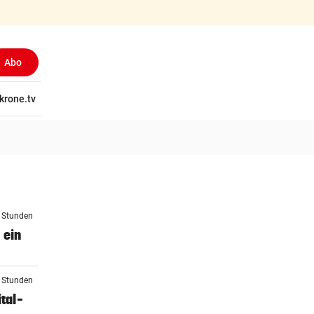
Abo
tschaft
krone.tv
Wissen
Gericht
Kolumnen
Freizeit
Reise
Ti
4 Stunden
 ein
5 Stunden
tal-