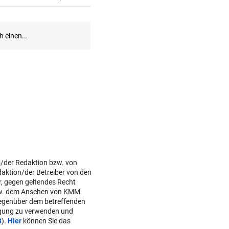
s/der Redaktion bzw. von
daktion/der Betreiber von den
r, gegen geltendes Recht
w. dem Ansehen von KMM
gegenüber dem betreffenden
lgung zu verwenden und
B
).
Hier
können Sie das