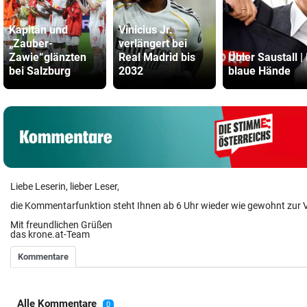
Kapitän und
Vinicius Jr.
„Zauber-
verlängert bei
Zawie“glänzten
Real Madrid bis
Übler Saustall | 
bei Salzburg
2032
blaue Hände
Liebe Leserin, lieber Leser,
die Kommentarfunktion steht Ihnen ab 6 Uhr wieder wie gewohnt zur 
Mit freundlichen Grüßen
das krone.at-Team