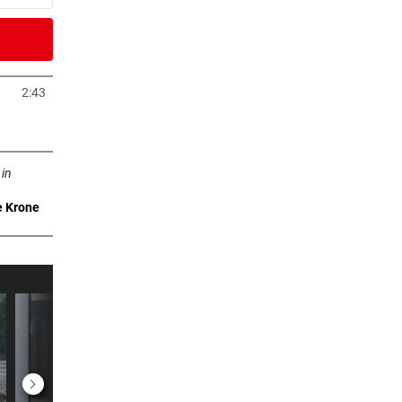
6 Stunden
eit
2:43
Tab öffnen
6 Stunden
ffnen
 in
e Krone
7 Stunden
 Arena
7 Stunden
m ++
7 Stunden