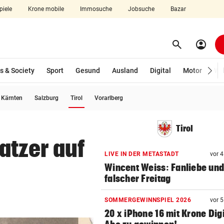
piele
Krone mobile
Immosuche
Jobsuche
Bazar
search
account_circle
Menü aufklappen
Suchen
s & Society
Sport
Gesund
Ausland
Digital
Motor
Wir
(ausgewählt)
Kärnten
Salzburg
Tirol
Vorarlberg
len
Tirol
atzer auf
LIVE IN DER METASTADT
vor 
Wincent Weiss: Fanliebe und
falscher Freitag
SOMMERGEWINNSPIEL 2026
vor 
20 x iPhone 16 mit Krone Digi