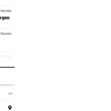
5 Stunden
orgen
5 Stunden
6 Stunden
 macht
6 Stunden
m²
6 Stunden
rg zu