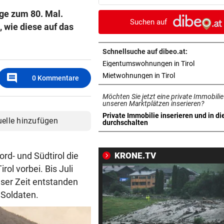
Last-Minute-Sieg
age zum 80. Mal.
Suchen auf
 wie diese auf das
PALÄSTINENSER GETÖTET
vor 
Erste Anklage gegen Israeli s
Gaza-Krieg
Schnellsuche auf dibeo.at:
in neuem 
Eigentumswohnungen in Tirol
STIMMEN ZUM SPIEL
vor 
comment
in neuem Tab ö
Mietwohnungen in Tirol
0
Kommentare
Sportboss Katzer: „Fahren
Möchten Sie jetzt eine private Immobilie
superhappy nach Hause“
unseren Marktplätzen inserieren?
Private Immobilie inserieren und in di
uelle hinzufügen
ORKAN, KEIN STROM & CO
vor 
in neuem Tab öffnen
durchschalten
Skurrilitäten in der Red Bull
häufen sich
rd- und Südtirol die
KRONE.TV
WASSERSPRINGEN
vor 
ol vorbei. Bis Juli
Knoll bei EM Achter vom Tur
eser Zeit entstanden
Lotfi auf Rang 12!
 Soldaten.
SCHON NÄCHSTE SAISON
vor 