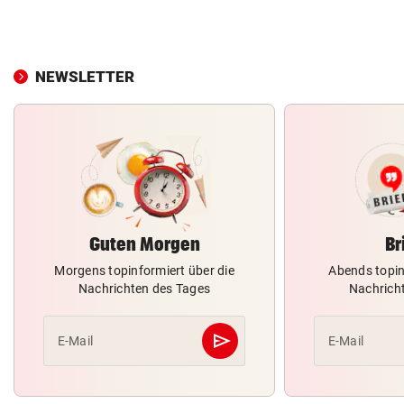
NEWSLETTER
Guten Morgen
Br
Morgens topinformiert über die
Abends topin
Nachrichten des Tages
Nachrich
send
E-Mail
E-Mail
Abschicken