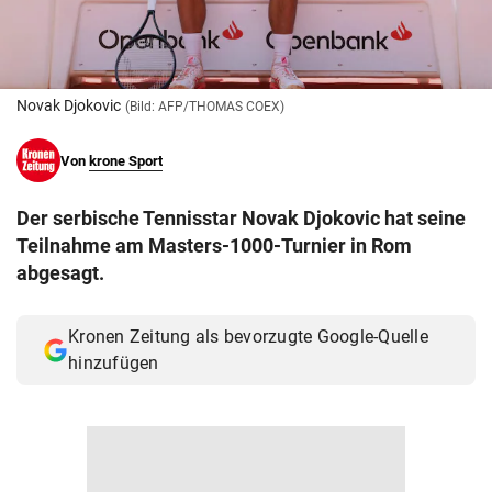
© Krone Multimedia GmbH & Co KG 2026
Muthgasse 2, 1190 Wien
Novak Djokovic
(Bild: AFP/THOMAS COEX)
Von
krone Sport
Der serbische Tennisstar Novak Djokovic hat seine
Teilnahme am Masters-1000-Turnier in Rom
abgesagt.
Kronen Zeitung als bevorzugte Google-Quelle
hinzufügen