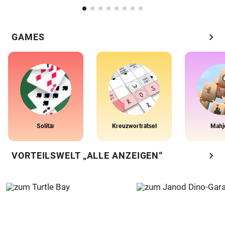
chevron_right
GAMES
Solitär
Kreuzworträtsel
Mahj
chevron_right
VORTEILSWELT „ALLE ANZEIGEN“