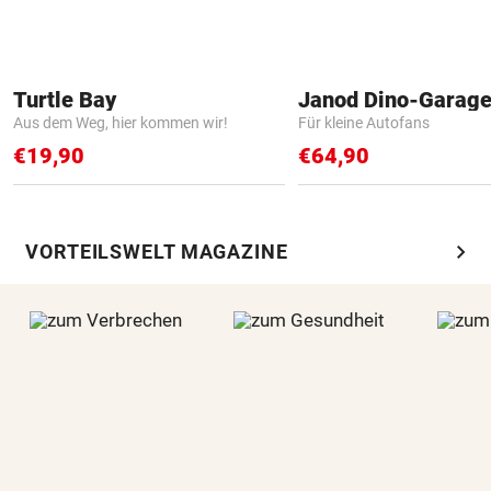
Turtle Bay
Janod Dino-Garag
Aus dem Weg, hier kommen wir!
Für kleine Autofans
€19,90
€64,90
chevron_right
VORTEILSWELT MAGAZINE