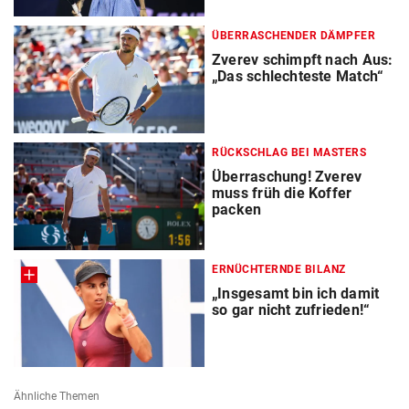
ÜBERRASCHENDER DÄMPFER
Zverev schimpft nach Aus:
„Das schlechteste Match“
RÜCKSCHLAG BEI MASTERS
Überraschung! Zverev
muss früh die Koffer
packen
ERNÜCHTERNDE BILANZ
„Insgesamt bin ich damit
so gar nicht zufrieden!“
Ähnliche Themen