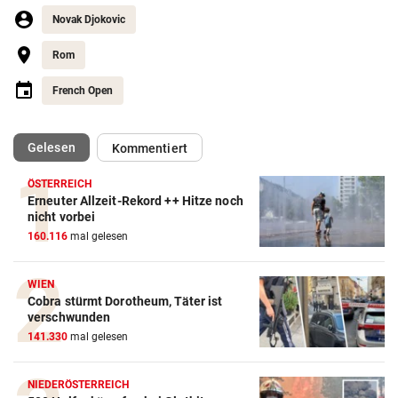
Novak Djokovic
Rom
French Open
(ausgewählt)
Gelesen
Kommentiert
ÖSTERREICH
Erneuter Allzeit-Rekord ++ Hitze noch
Action-Cam Vergleich
nicht vorbei
160.116
mal gelesen
ZUM VERGLEICH
Crosstrainer Vergleich
WIEN
Cobra stürmt Dorotheum, Täter ist
ZUM VERGLEICH
verschwunden
141.330
mal gelesen
E-Bike Vergleich
ZUM VERGLEICH
NIEDERÖSTERREICH