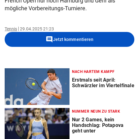
French Open nur noch Hamburg und Genf als
mögliche Vorbereitungs-Turniere.
Tennis
29.04.2025 21:23
comment
Jetzt kommentieren
NACH HARTEM KAMPF
Erstmals seit April:
Schwärzler im Viertelfinale
NUMMER NEUN ZU STARK
Nur 2 Games, kein
Handschlag: Potapova
geht unter