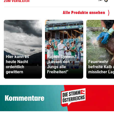
ZUM VERGLEICH
Alle Produkte ansehen
Hier kann es
Rapids System?
heute Nacht
„Lassen den
Feuerwehr
ordentlich
Jungs alle
befreite Kalb
gewittern
Freiheiten!“
misslicher La