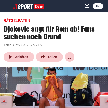
menu
account_circle
Navigation
Anmelden
Abo
close
Schließen
ein-/ausklappen
RÄTSELRATEN
Abonnieren
Djokovic sagt für Rom ab! Fans
suchen nach Grund
account_circle
arrow_right
Anmelden
Tennis
29.04.2025 21:23
pin_drop
arrow_right
Bundesland auswäh
Wien
play_arrow
Anhören
Teilen
bookmark
Merkliste
Suchbegriff
search
eingeben