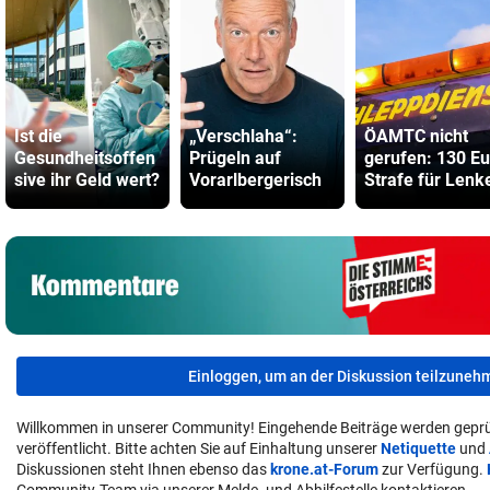
Ist die
„Verschlaha“:
ÖAMTC nicht
Gesundheitsoffen
Prügeln auf
gerufen: 130 Eu
sive ihr Geld wert?
Vorarlbergerisch
Strafe für Lenk
Einloggen, um an der Diskussion teilzuneh
Willkommen in unserer Community! Eingehende Beiträge werden geprü
veröffentlicht. Bitte achten Sie auf Einhaltung unserer
Netiquette
und
Diskussionen steht Ihnen ebenso das
krone.at-Forum
zur Verfügung.