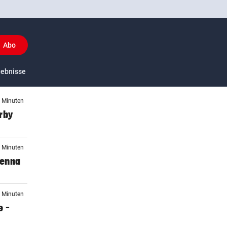
Abo
y
gebnisse
US-Sport
7 Minuten
rby
9 Minuten
ienna
7 Minuten
e –