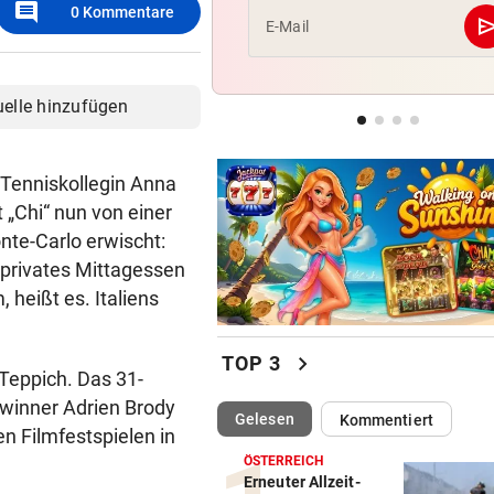
comment
0
Kommentare
se
E-Mail
NEO-RIEDER SCHWAB
„Stell dir vor, du holst mit R
einen Titel“
uelle hinzufügen
IM STEIRISCHEN REVIER
Vom „Juniorpartner“ zum gr
Tenniskollegin Anna
Liga-Rivalen
 „Chi“ nun von einer
nte-Carlo erwischt:
privates Mittagessen
 heißt es. Italiens
chevron_right
TOP 3
 Teppich. Das 31-
winner Adrien Brody
(ausgewählt)
Gelesen
Kommentiert
 Filmfestspielen in
ÖSTERREICH
Erneuter Allzeit-