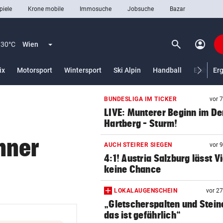
piele
Krone mobile
Immosuche
Jobsuche
Bazar
search
account_circle
Menü aufklappen
Suchen
30°C
Wien
lt)
ix
Motorsport
Wintersport
Ski Alpin
Handball
Eishocke
Er
BUNDESLIGA IM TICKER
vor 
len
LIVE: Munterer Beginn im De
Hartberg – Sturm!
nner
AUCH STEIRER SIEGEN
vor 
4:1! Austria Salzburg lässt V
keine Chance
LOKALAUGENSCHEIN
vor 2
„Gletscherspalten und Stein
das ist gefährlich“