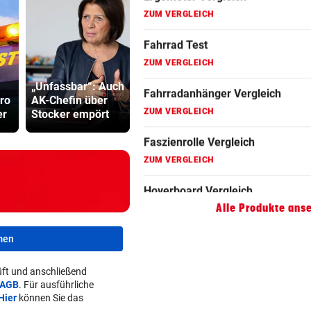
Fahrradanhänger Vergleich
ZUM VERGLEICH
Faszienrolle Vergleich
ZUM VERGLEICH
„Unfassbar“: Auch
Tirol ist bei der
Grapsch-V
ro
AK-Chefin über
Energie 220 Tage
gegen steir
Hoverboard Vergleich
er
Stocker empört
Selbstversorger
Polizisten
ZUM VERGLEICH
Kinderfahrrad Vergleich
ZUM VERGLEICH
Alle Produkte ans
men
ft und anschließend
AGB
. Für ausführliche
Hier
können Sie das