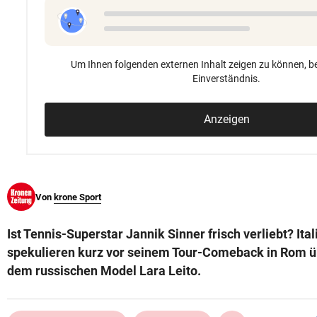
© Krone Multimedia GmbH & Co KG 2026
Muthgasse 2, 1190 Wien
Um Ihnen folgenden externen Inhalt zeigen zu können, be
Einverständnis.
Anzeigen
Von
krone Sport
Ist Tennis-Superstar Jannik Sinner frisch verliebt? It
spekulieren kurz vor seinem Tour-Comeback in Rom üb
dem russischen Model Lara Leito.