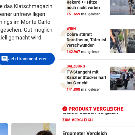
Rekord ++ Hitze
Wie das Klatschmagazin
noch nicht vorbei
einer unfreiwilligen
Action-Cam Vergleich
161.659
mal gelesen
nings im Monte Carlo
ZUM VERGLEICH
 gesehen. Gut möglich
WIEN
Cobra stürmt
Crosstrainer Vergleich
iell gemacht wird.
Dorotheum, Täter ist
ZUM VERGLEICH
verschwunden
142.967
mal gelesen
E-Bike Vergleich
comment
Jetzt kommentieren
ZUM VERGLEICH
SALZBURG
TV-Star geht mit
Elektro-Scooter Vergleich
Kanzler Stocker hart
ins Gericht
ZUM VERGLEICH
141.808
mal gelesen
Ergometer Vergleich
ZUM VERGLEICH
PRODUKT VERGLEICHE
Fahrrad Test
ZUM VERGLEICH