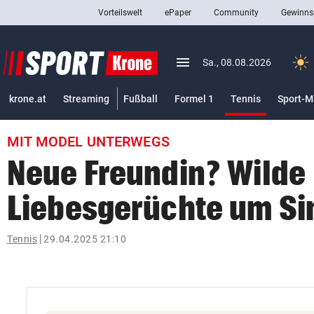
Vorteilswelt
ePaper
Community
Gewinns
close
Schließen
menu
Menü aufklappen
Sa., 08.08.2026
Abonnieren
(ausgewäh
krone.at
Streaming
Fußball
Formel 1
Tennis
Sport-M
account_circle
arrow_right
Anmelden
MIT MODEL UNTERWEGS
pin_drop
arrow_right
Bundesland auswäh
Wien
Neue Freundin? Wilde
bookmark
Merkliste
Liebesgerüchte um Si
Suchbegriff
Tennis
29.04.2025 21:10
search
eingeben