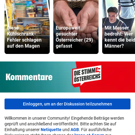
Diese
Europaweit
Mit Messer
Kühlschrank-
gesuchter
bedroht: Wer
Fehler schlagen
Österreicher (29)
kennt die bei
auf den Magen
gefasst
Männer?
Einloggen, um an der Diskussion teilzunehmen
Willkommen in unserer Community! Eingehende Beiträge werden
geprüft und anschließend veröffentlicht. Bitte achten Sie auf
Einhaltung unserer
Netiquette
und
AGB
. Für ausführliche