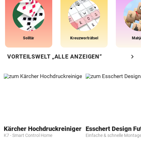
Solitär
Kreuzworträtsel
Mahj
chevron_right
VORTEILSWELT „ALLE ANZEIGEN“
Kärcher Hochdruckreiniger
K7 - Smart Control Home
Einfache & schnelle Montag