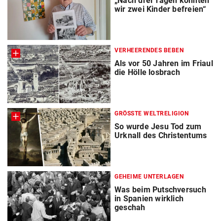
„Nach drei Tagen konnten
wir zwei Kinder befreien“
VERHEERENDES BEBEN
Als vor 50 Jahren im Friaul
die Hölle losbrach
GRÖSSTE WELTRELIGION
So wurde Jesu Tod zum
Urknall des Christentums
GEHEIME UNTERLAGEN
Was beim Putschversuch
in Spanien wirklich
geschah