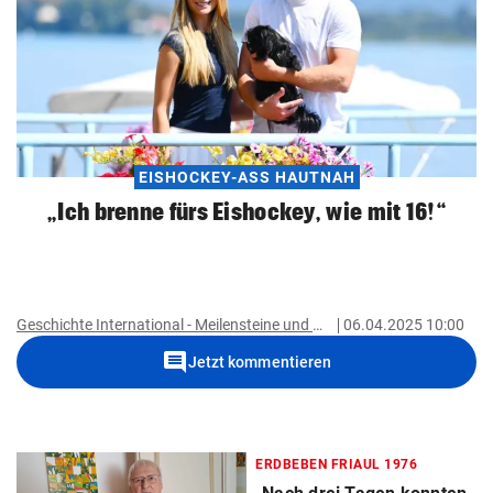
EISHOCKEY-ASS HAUTNAH
„Ich brenne fürs Eishockey, wie mit 16!“
Geschichte International - Meilensteine und Wendepunkte der Welt
06.04.2025 10:00
comment
Jetzt kommentieren
ERDBEBEN FRIAUL 1976