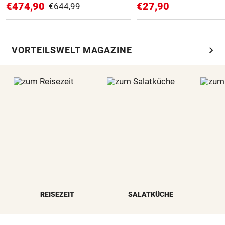
€474,90
€27,90
€644,99
chevron_right
VORTEILSWELT MAGAZINE
REISEZEIT
SALATKÜCHE