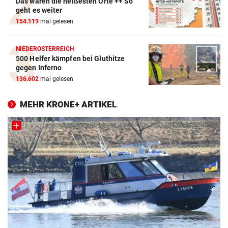
Das waren die heißesten Orte ++ So
geht es weiter
154.119
mal gelesen
NIEDERÖSTERREICH
500 Helfer kämpfen bei Gluthitze
gegen Inferno
136.602
mal gelesen
MEHR KRONE+ ARTIKEL