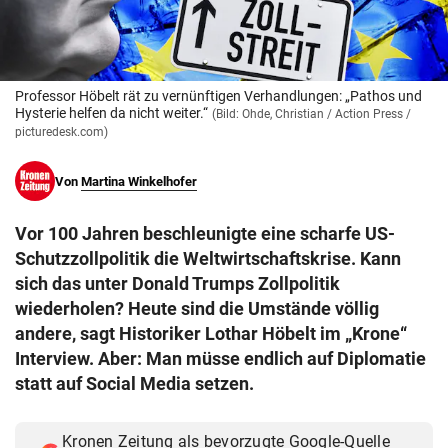
© Krone Multimedia GmbH & Co KG 2026
Muthgasse 2, 1190 Wien
Professor Höbelt rät zu vernünftigen Verhandlungen: „Pathos und
Hysterie helfen da nicht weiter.“
(Bild: Ohde, Christian / Action Press /
picturedesk.com)
Von
Martina Winkelhofer
Vor 100 Jahren beschleunigte eine scharfe US-
Schutzzollpolitik die Weltwirtschaftskrise. Kann
sich das unter Donald Trumps Zollpolitik
wiederholen? Heute sind die Umstände völlig
andere, sagt Historiker Lothar Höbelt im „Krone“
Interview. Aber: Man müsse endlich auf Diplomatie
statt auf Social Media setzen.
Kronen Zeitung als bevorzugte Google-Quelle