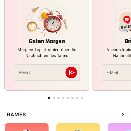
Guten Morgen
Br
Morgens topinformiert über die
Abends topin
Nachrichten des Tages
Nachrich
send
E-Mail
E-Mail
Abschicken
chevron_right
GAMES