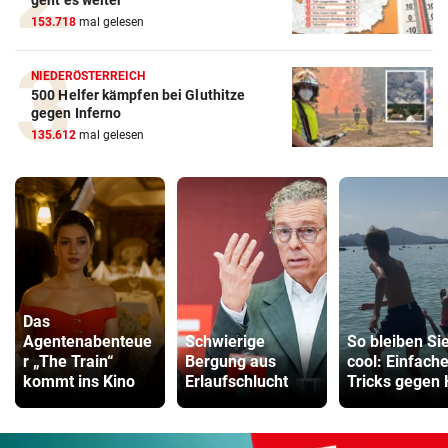
geht es weiter
153.718
mal gelesen
NIEDERÖSTERREICH
500 Helfer kämpfen bei Gluthitze
gegen Inferno
135.612
mal gelesen
Das
Agentenabenteue
Schwierige
So bleiben Si
r „The Train“
Bergung aus
cool: Einfach
kommt ins Kino
Erlaufschlucht
Tricks gegen 