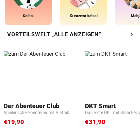
Solitär
Kreuzworträtsel
Mahj
chevron_right
VORTEILSWELT „ALLE ANZEIGEN“
Der Abenteuer Club
DKT Smart
Spielerische Abenteuer mit Piatnik
Das erste DKT mit Smart-Ap
€19,90
€31,90