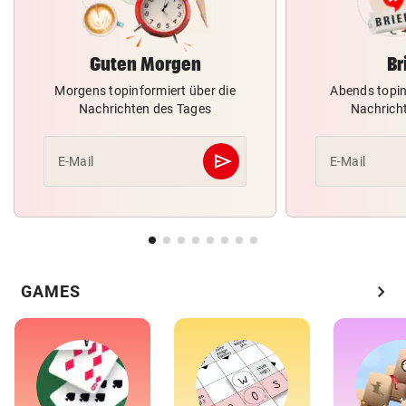
Guten Morgen
Br
Morgens topinformiert über die
Abends topin
Nachrichten des Tages
Nachrich
send
E-Mail
E-Mail
Abschicken
chevron_right
GAMES