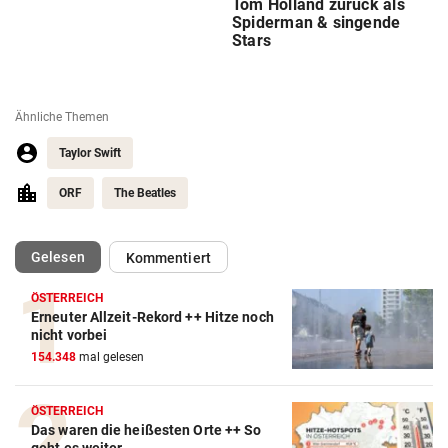
Tom Holland zurück als
Spiderman & singende
Stars
Ähnliche Themen
Taylor Swift
ORF
The Beatles
(ausgewählt)
Gelesen
Kommentiert
ÖSTERREICH
Erneuter Allzeit-Rekord ++ Hitze noch
nicht vorbei
154.348
mal gelesen
ÖSTERREICH
Das waren die heißesten Orte ++ So