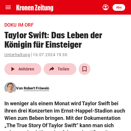
menu
account_circle
Navigation
Anmelden
Abo
close
Schließen
ein-/ausklappen
DOKU IM ORF
Abonnieren
Taylor Swift: Das Leben der
Königin für Einsteiger
account_circle
arrow_right
Anmelden
Unterhaltung
16.07.2024 19:30
pin_drop
arrow_right
Bundesland auswäh
Wien
play_arrow
Anhören
Teilen
bookmark
Merkliste
Von
Robert Fröwein
Suchbegriff
search
In weniger als einem Monat wird Taylor Swift bei
eingeben
ihren drei Konzerten im Ernst-Happel-Stadion auch
Wien zum Beben bringen. Mit der Dokumentation
„The True Story Of Taylor Swift“ kann man sich