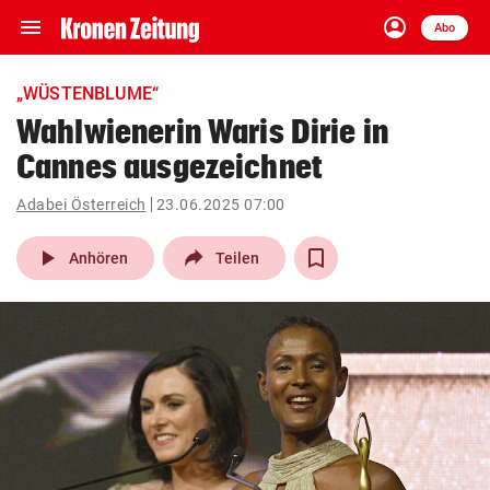
menu
account_circle
Navigation
Anmelden
Abo
close
Schließen
ein-/ausklappen
„WÜSTENBLUME“
Abonnieren
Wahlwienerin Waris Dirie in
Cannes ausgezeichnet
account_circle
arrow_right
Anmelden
Adabei Österreich
23.06.2025 07:00
pin_drop
arrow_right
Bundesland auswäh
Wien
play_arrow
Anhören
Teilen
bookmark
Merkliste
Suchbegriff
search
eingeben