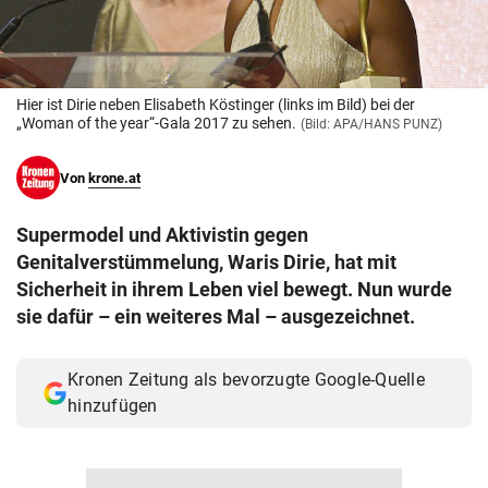
© Krone Multimedia GmbH & Co KG 2026
Muthgasse 2, 1190 Wien
Hier ist Dirie neben Elisabeth Köstinger (links im Bild) bei der
„Woman of the year“-Gala 2017 zu sehen.
(Bild: APA/HANS PUNZ)
Von
krone.at
Supermodel und Aktivistin gegen
Genitalverstümmelung, Waris Dirie, hat mit
Sicherheit in ihrem Leben viel bewegt. Nun wurde
sie dafür – ein weiteres Mal – ausgezeichnet.
Kronen Zeitung als bevorzugte Google-Quelle
hinzufügen