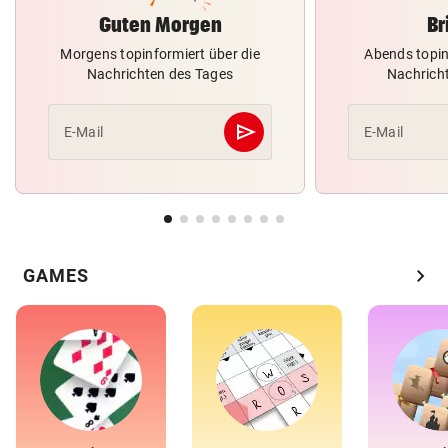
Guten Morgen
Br
Morgens topinformiert über die
Abends topin
Nachrichten des Tages
Nachrich
send
E-Mail
E-Mail
Abschicken
chevron_right
GAMES