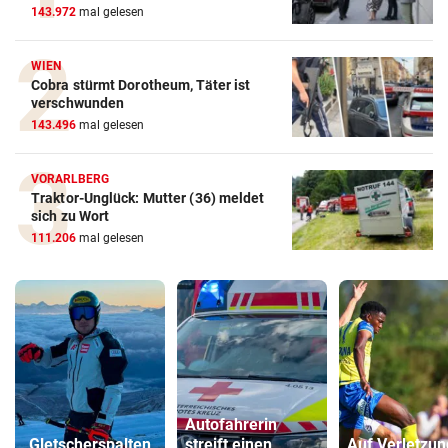
143.972
mal gelesen
WIEN
Cobra stürmt Dorotheum, Täter ist
verschwunden
143.496
mal gelesen
VORARLBERG
Traktor-Unglück: Mutter (36) meldet
sich zu Wort
111.206
mal gelesen
Autofahrerin
„Gletscherspalten
streift einen
Auf Verletzun