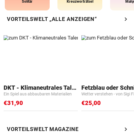
Solitär
Kreuzworträtsel
Mahj
chevron_right
VORTEILSWELT „ALLE ANZEIGEN“
DKT - Klimaneutrales Talent
Fetzblau oder Schn
Ein Spiel aus abbaubaren Materialien
Wetter verstehen - von Sigi F
€31,90
€25,00
chevron_right
VORTEILSWELT MAGAZINE