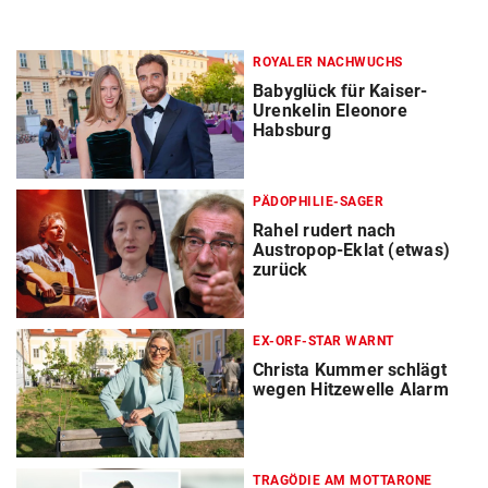
ROYALER NACHWUCHS
Babyglück für Kaiser-
Urenkelin Eleonore
Habsburg
PÄDOPHILIE-SAGER
Rahel rudert nach
Austropop-Eklat (etwas)
zurück
EX-ORF-STAR WARNT
Christa Kummer schlägt
wegen Hitzewelle Alarm
TRAGÖDIE AM MOTTARONE