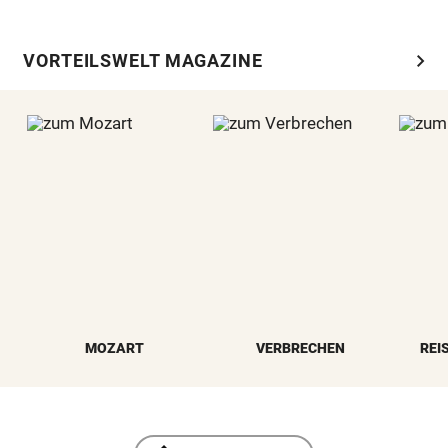
chevron_right
VORTEILSWELT MAGAZINE
MOZART
VERBRECHEN
REI