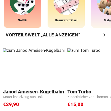
Solitär
Kreuzworträtsel
Mahj
chevron_right
VORTEILSWELT „ALLE ANZEIGEN“
Janod Ameisen-Kugelbahn
Tom Turbo
Motorikspielzeug aus Holz
Kinderbücher von Thomas B
€29,90
€15,00