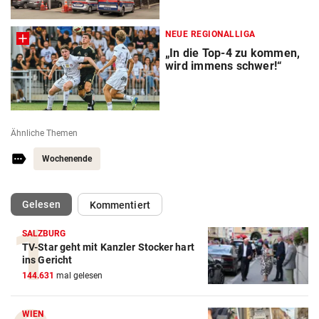
NEUE REGIONALLIGA
„In die Top-4 zu kommen,
wird immens schwer!“
Ähnliche Themen
Wochenende
(ausgewählt)
Gelesen
Kommentiert
SALZBURG
TV-Star geht mit Kanzler Stocker hart
ins Gericht
144.631
mal gelesen
WIEN