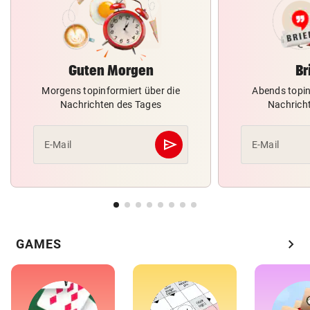
Guten Morgen
Br
Morgens topinformiert über die
Abends topin
Nachrichten des Tages
Nachrich
send
E-Mail
E-Mail
Abschicken
chevron_right
GAMES