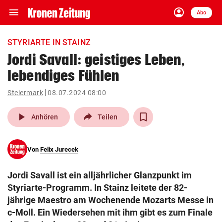
menu
account_circle
Navigation
Anmelden
Abo
close
Schließen
ein-/ausklappen
STYRIARTE IN STAINZ
Abonnieren
Jordi Savall: geistiges Leben,
lebendiges Fühlen
account_circle
arrow_right
Anmelden
Steiermark
08.07.2024 08:00
pin_drop
arrow_right
Bundesland auswäh
Wien
play_arrow
Anhören
Teilen
bookmark
Merkliste
Von
Felix Jurecek
Suchbegriff
search
Jordi Savall ist ein alljährlicher Glanzpunkt im
eingeben
Styriarte-Programm. In Stainz leitete der 82-
jährige Maestro am Wochenende Mozarts Messe in
c-Moll. Ein Wiedersehen mit ihm gibt es zum Finale