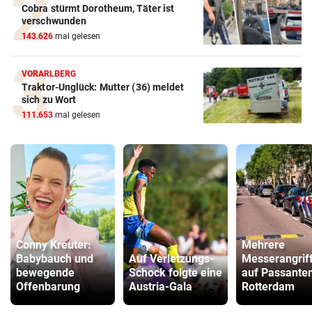
Cobra stürmt Dorotheum, Täter ist
verschwunden
143.626
mal gelesen
VORARLBERG
Traktor-Unglück: Mutter (36) meldet
sich zu Wort
111.653
mal gelesen
Conny Kreuter:
Mehrere
Babybauch und
Auf Verletzungs-
Messerangrif
bewegende
Schock folgte eine
auf Passanten
Offenbarung
Austria-Gala
Rotterdam