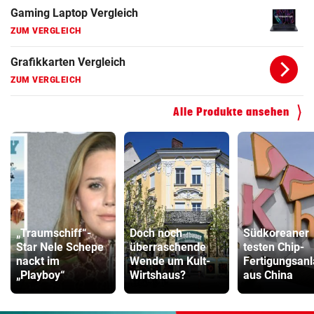
Gaming Laptop Vergleich
ZUM VERGLEICH
Grafikkarten Vergleich
ZUM VERGLEICH
Alle Produkte ansehen
„Traumschiff“-
Doch noch
Südkoreaner
Star Nele Schepe
überraschende
testen Chip-
nackt im
Wende um Kult-
Fertigungsan
„Playboy“
Wirtshaus?
aus China