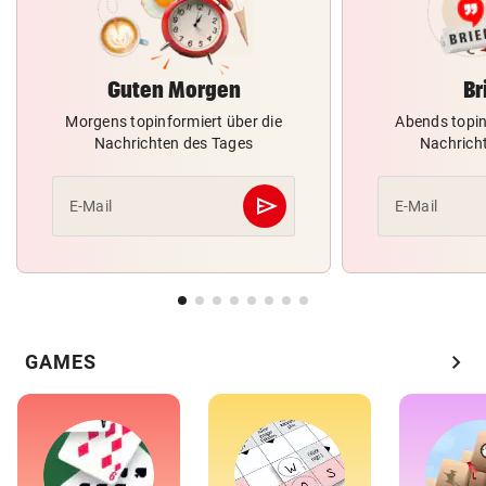
Guten Morgen
Br
Morgens topinformiert über die
Abends topin
Nachrichten des Tages
Nachrich
send
E-Mail
E-Mail
Abschicken
chevron_right
GAMES