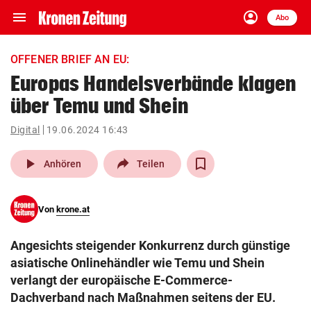
menu
account_circle
Navigation
Anmelden
Abo
close
Schließen
ein-/ausklappen
OFFENER BRIEF AN EU:
Abonnieren
Europas Handelsverbände klagen
über Temu und Shein
account_circle
arrow_right
Anmelden
Digital
19.06.2024 16:43
pin_drop
arrow_right
Bundesland auswäh
Wien
play_arrow
Anhören
Teilen
bookmark
Merkliste
Von
krone.at
Suchbegriff
search
Angesichts steigender Konkurrenz durch günstige
eingeben
asiatische Onlinehändler wie Temu und Shein
verlangt der europäische E-Commerce-
Dachverband nach Maßnahmen seitens der EU.