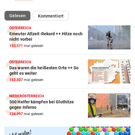
(ausgewählt)
Gelesen
Kommentiert
ÖSTERREICH
Erneuter Allzeit-Rekord ++ Hitze noch
nicht vorbei
153.571
mal gelesen
ÖSTERREICH
Das waren die heißesten Orte ++ So
geht es weiter
153.337
mal gelesen
NIEDERÖSTERREICH
500 Helfer kämpfen bei Gluthitze
Amazon-Kindle Vergleich
gegen Inferno
134.097
mal gelesen
ZUM VERGLEICH
Apple-iPad Vergleich