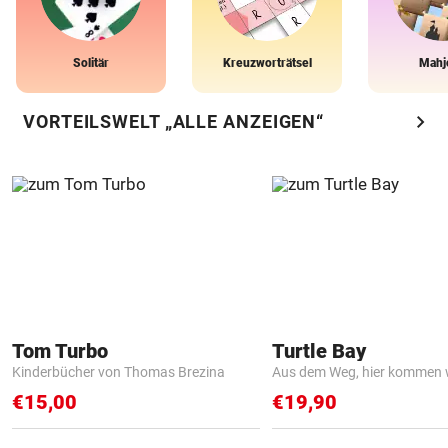
Solitär
Kreuzworträtsel
Mahj
chevron_right
VORTEILSWELT „ALLE ANZEIGEN“
Tom Turbo
Turtle Bay
Kinderbücher von Thomas Brezina
Aus dem Weg, hier kommen w
€15,00
€19,90