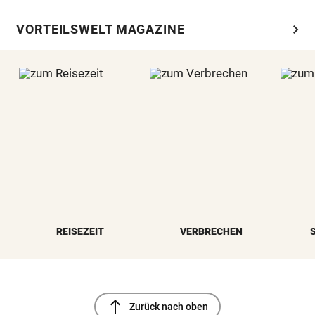
chevron_right
VORTEILSWELT MAGAZINE
REISEZEIT
VERBRECHEN
north
Zurück nach oben