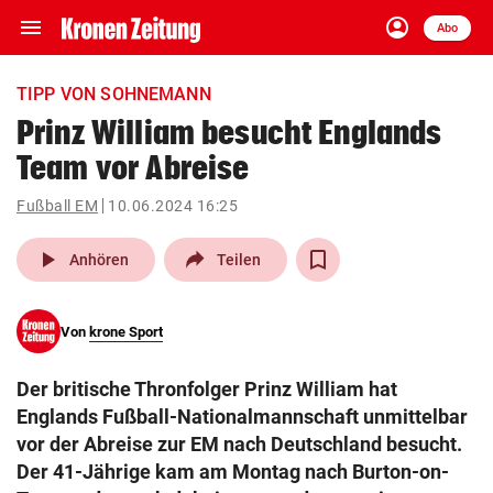
menu
account_circle
Navigation
Anmelden
Abo
close
Schließen
ein-/ausklappen
TIPP VON SOHNEMANN
Abonnieren
Prinz William besucht Englands
Team vor Abreise
account_circle
arrow_right
Anmelden
Fußball EM
10.06.2024 16:25
pin_drop
arrow_right
Bundesland auswäh
Wien
play_arrow
Anhören
Teilen
bookmark
Merkliste
Von
krone Sport
Suchbegriff
search
Der britische Thronfolger Prinz William hat
eingeben
Englands Fußball-Nationalmannschaft unmittelbar
vor der Abreise zur EM nach Deutschland besucht.
Der 41-Jährige kam am Montag nach Burton-on-