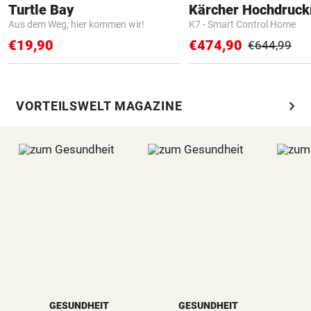
Turtle Bay
Kärcher Hochdruck
Aus dem Weg, hier kommen wir!
K7 - Smart Control Home
€19,90
€474,90
€644,99
chevron_right
VORTEILSWELT MAGAZINE
GESUNDHEIT
GESUNDHEIT