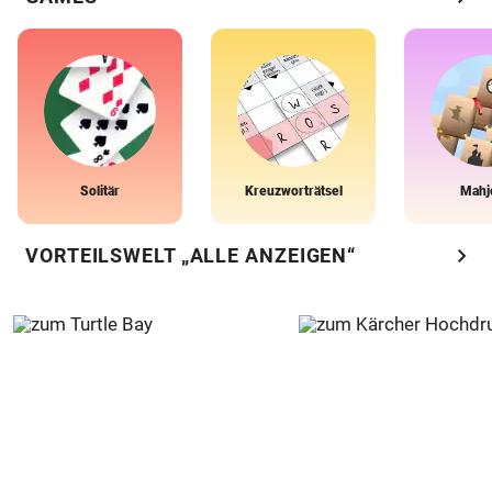
Solitär
Kreuzworträtsel
Mahj
chevron_right
VORTEILSWELT „ALLE ANZEIGEN“