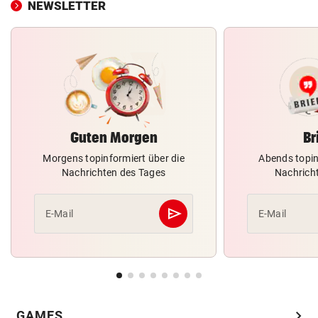
NEWSLETTER
Guten Morgen
Br
Morgens topinformiert über die
Abends topin
Nachrichten des Tages
Nachrich
send
E-Mail
E-Mail
Abschicken
chevron_right
GAMES