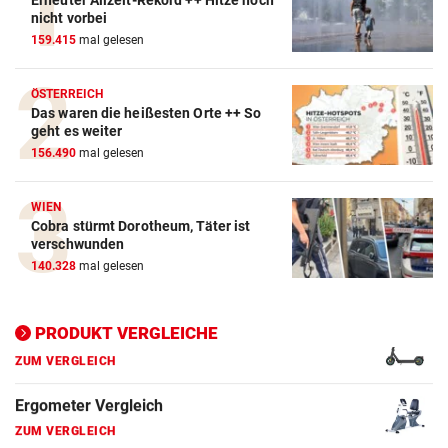
Action-Cam Vergleich
nicht vorbei
159.415
mal gelesen
ZUM VERGLEICH
Crosstrainer Vergleich
ÖSTERREICH
Das waren die heißesten Orte ++ So
ZUM VERGLEICH
geht es weiter
156.490
mal gelesen
E-Bike Vergleich
ZUM VERGLEICH
WIEN
Cobra stürmt Dorotheum, Täter ist
Elektro-Scooter Vergleich
verschwunden
ZUM VERGLEICH
140.328
mal gelesen
Ergometer Vergleich
ZUM VERGLEICH
PRODUKT VERGLEICHE
Fahrrad Test
ZUM VERGLEICH
Fahrradanhänger Vergleich