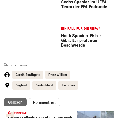
Sechs Spanier im UEFA-
Team der EM-Endrunde
EIN FALL FÜR DIE UEFA?
Nach Spanien-Eklat:
Gibraltar prüft nun
Beschwerde
Ähnliche Themen
Gareth Southgate
Prinz William
England
Deutschland
Favoriten
(ausgewählt)
Gelesen
Kommentiert
ÖSTERREICH
Erneuter Allzeit-Rekord ++ Hitze noch