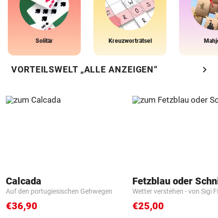
Solitär
Kreuzworträtsel
Mahj
chevron_right
VORTEILSWELT „ALLE ANZEIGEN“
Calcada
Fetzblau oder Schn
Auf den portugiesischen Gehwegen
Wetter verstehen - von Sigi F
€36,90
€25,00