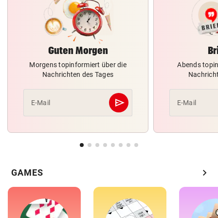
Guten Morgen
Br
Morgens topinformiert über die
Abends topin
Nachrichten des Tages
Nachrich
send
E-Mail
E-Mail
Abschicken
chevron_right
GAMES