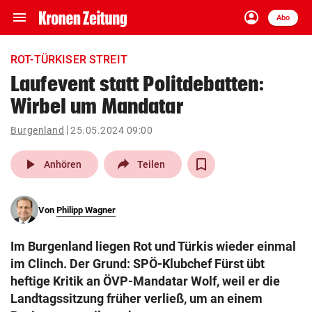
menu
account_circle
Navigation
Anmelden
Abo
close
Schließen
ein-/ausklappen
ROT-TÜRKISER STREIT
Abonnieren
Laufevent statt Politdebatten:
Wirbel um Mandatar
account_circle
arrow_right
Anmelden
Burgenland
25.05.2024 09:00
pin_drop
arrow_right
Bundesland auswäh
Wien
play_arrow
Anhören
Teilen
bookmark
Merkliste
Von
Philipp Wagner
Suchbegriff
search
Im Burgenland liegen Rot und Türkis wieder einmal
eingeben
im Clinch. Der Grund: SPÖ-Klubchef Fürst übt
heftige Kritik an ÖVP-Mandatar Wolf, weil er die
Landtagssitzung früher verließ, um an einem