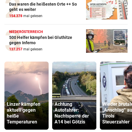
Das waren die heißesten Orte ++ So
geht es weiter
154.378
mal gelesen
NIEDERÖSTERREICH
500 Helfer kämpfen bei Gluthitze
gegen Inferno
137.257
mal gelesen
Linzer kämpfen
Achtung
Wieder brutal
aktuell gegen
Autofahrer:
„Anschlag“ au
heiße
Nachtsperre der
Tirols
Temperaturen
A14 bei Götzis
Steuerzahler