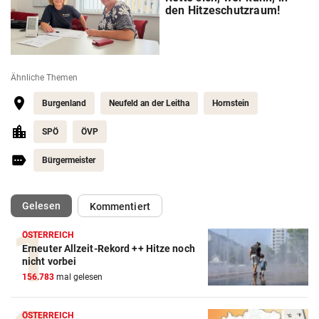
den Hitzeschutzraum!
Ähnliche Themen
Burgenland
Neufeld an der Leitha
Hornstein
SPÖ
ÖVP
Bürgermeister
(ausgewählt)
Gelesen
Kommentiert
ÖSTERREICH
Erneuter Allzeit-Rekord ++ Hitze noch
nicht vorbei
156.783
mal gelesen
ÖSTERREICH