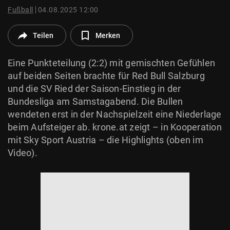
© Krone Multimedia GmbH & Co KG 2026
Fußball
04.08.2025 12:00
Muthgasse 2, 1190 Wien
Teilen
Merken
Eine Punkteteilung (2:2) mit gemischten Gefühlen
auf beiden Seiten brachte für Red Bull Salzburg
und die SV Ried der Saison-Einstieg in der
Bundesliga am Samstagabend. Die Bullen
wendeten erst in der Nachspielzeit eine Niederlage
beim Aufsteiger ab. krone.at zeigt – in Kooperation
mit Sky Sport Austria – die Highlights (oben im
Video).