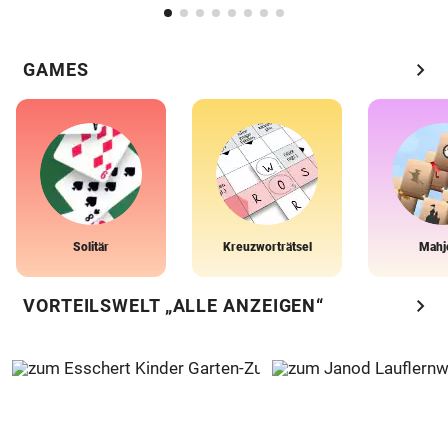
chevron_right
GAMES
Solitär
Kreuzworträtsel
Mahj
chevron_right
VORTEILSWELT „ALLE ANZEIGEN“