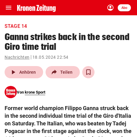
menu
account_circle
Navigation
Anmelden
Abo
close
Schließen
ein-/ausklappen
STAGE 14
Abonnieren
Ganna strikes back in the second
Giro time trial
account_circle
arrow_right
Anmelden
Nachrichten
18.05.2024 22:54
pin_drop
arrow_right
Bundesland auswäh
Wien
play_arrow
Anhören
Teilen
bookmark
Merkliste
Von
krone Sport
Suchbegriff
search
Former world champion Filippo Ganna struck back
eingeben
in the second individual time trial of the Giro d'Italia
on Saturday. The Italian, who was beaten by Tadej
Pogacar in the first stage against the clock, won the