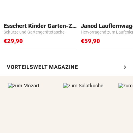
Esschert Kinder Garten-Zubehör
Janod Lauflernwa
Schürze und Gartengerätetasche
Hervorragend zum Laufenle
€29,90
€59,90
chevron_right
VORTEILSWELT MAGAZINE