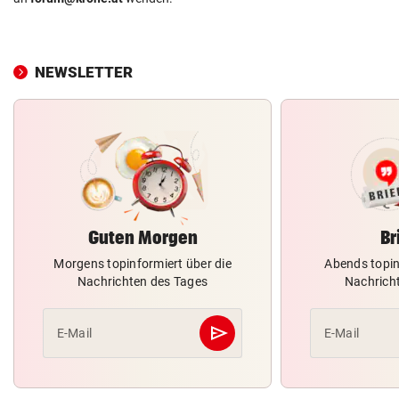
NEWSLETTER
Guten Morgen
Br
Morgens topinformiert über die
Abends topin
Nachrichten des Tages
Nachrich
send
E-Mail
E-Mail
Abschicken