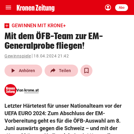
menu
account_circle
Navigation
Anmelden
Abo
close
Schließen
ein-/ausklappen
GEWINNEN MIT KRONE+
Abonnieren
Mit dem ÖFB-Team zur EM-
Generalprobe fliegen!
account_circle
arrow_right
Anmelden
Gewinnspiele
18.04.2024 21:42
pin_drop
arrow_right
Bundesland auswäh
Wien
play_arrow
Anhören
Teilen
bookmark
Merkliste
Von
krone.at
Suchbegriff
search
Letzter Härtetest für unser Nationalteam vor der
eingeben
UEFA EURO 2024: Zum Abschluss der EM-
Vorbereitung geht es für die ÖFB-Auswahl am 8.
Juni auswärts gegen die Schweiz – und mit der