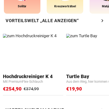
Solitär
Kreuzworträtsel
Mahj
chevron_right
VORTEILSWELT „ALLE ANZEIGEN“
Hochdruckreiniger K 4
Turtle Bay
Mit PremiumFlex-Schlauch
Aus dem Weg, hier kommen w
€254,90
€19,90
€374,99