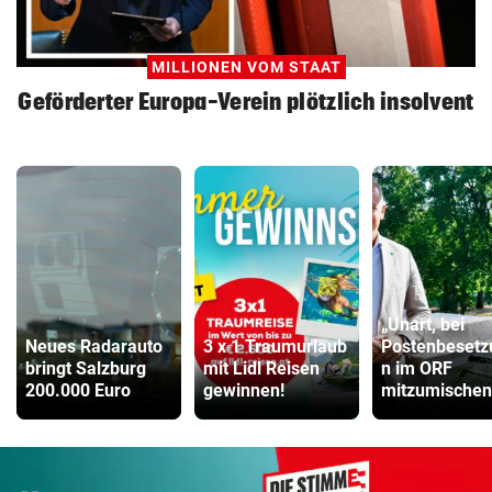
MILLIONEN VOM STAAT
Geförderter Europa-Verein plötzlich insolvent
„Unart, bei
Neues Radarauto
3 x 1 Traumurlaub
Postenbesetz
bringt Salzburg
mit Lidl Reisen
n im ORF
200.000 Euro
gewinnen!
mitzumischen