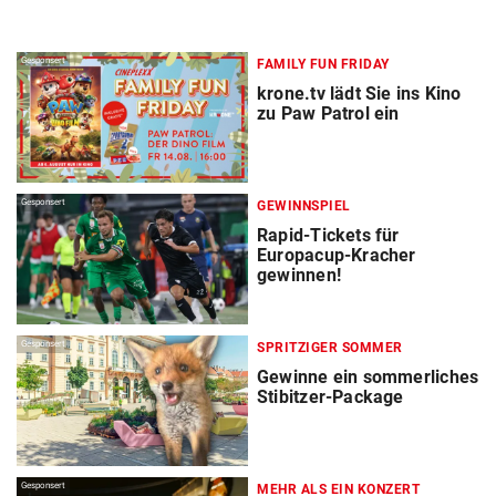
Gesponsert
FAMILY FUN FRIDAY
krone.tv lädt Sie ins Kino
zu Paw Patrol ein
Gesponsert
GEWINNSPIEL
Rapid-Tickets für
Europacup-Kracher
gewinnen!
Gesponsert
SPRITZIGER SOMMER
Gewinne ein sommerliches
Stibitzer-Package
Gesponsert
MEHR ALS EIN KONZERT