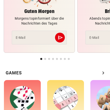
Guten Morgen
Br
Morgens topinformiert über die
Abends topin
Nachrichten des Tages
Nachrich
send
E-Mail
E-Mail
Abschicken
chevron_right
GAMES