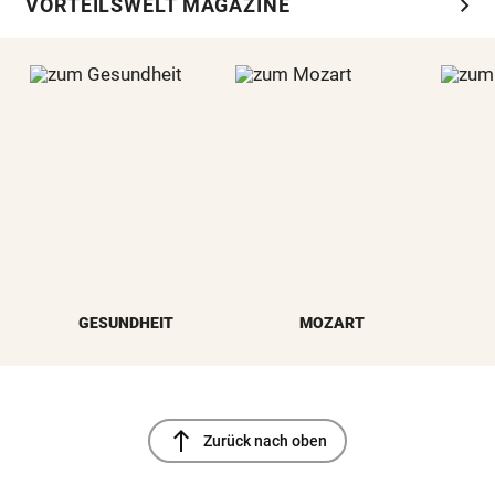
chevron_right
VORTEILSWELT MAGAZINE
GESUNDHEIT
MOZART
north
Zurück nach oben