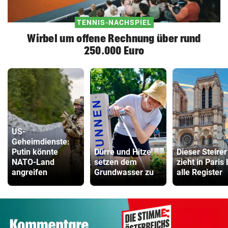
TENNIS-NACHSPIEL
Wirbel um offene Rechnung über rund
250.000 Euro
US-
Geheimdienste:
Putin könnte
Dürre und Hitze
Dieser Steirer
NATO-Land
setzen dem
zieht in Paris
angreifen
Grundwasser zu
alle Register