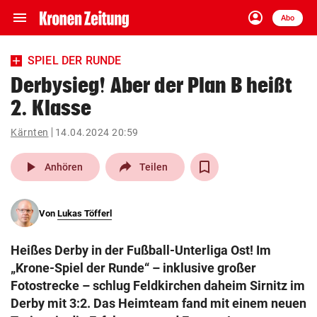
menu
account_circle
Navigation
Anmelden
Abo
close
Schließen
ein-/ausklappen
SPIEL DER RUNDE
Abonnieren
Derbysieg! Aber der Plan B heißt
2. Klasse
account_circle
arrow_right
Anmelden
Kärnten
14.04.2024 20:59
pin_drop
arrow_right
Bundesland auswäh
Wien
play_arrow
Anhören
Teilen
bookmark
Merkliste
Von
Lukas Töfferl
Suchbegriff
search
Heißes Derby in der Fußball-Unterliga Ost! Im
eingeben
„Krone-Spiel der Runde“ – inklusive großer
Fotostrecke – schlug Feldkirchen daheim Sirnitz im
Derby mit 3:2. Das Heimteam fand mit einem neuen