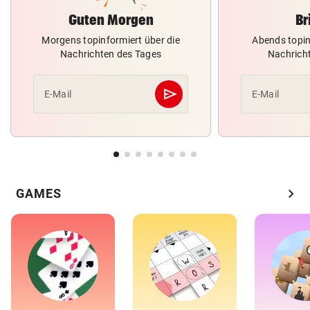
Guten Morgen
Br
Morgens topinformiert über die
Abends topin
Nachrichten des Tages
Nachrich
send
E-Mail
E-Mail
Abschicken
chevron_right
GAMES