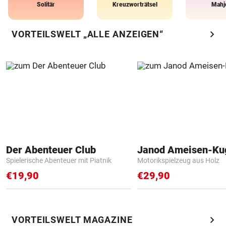
Solitär
Kreuzworträtsel
Mahj
chevron_right
VORTEILSWELT „ALLE ANZEIGEN“
Der Abenteuer Club
Janod Ameisen-Ku
Spielerische Abenteuer mit Piatnik
Motorikspielzeug aus Holz
€19,90
€29,90
chevron_right
VORTEILSWELT MAGAZINE