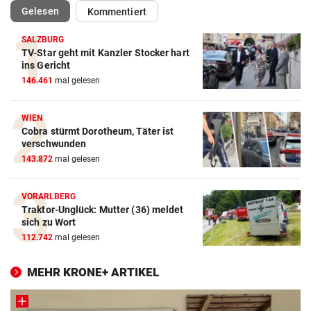
(ausgewählt)
Gelesen
Kommentiert
SALZBURG
TV-Star geht mit Kanzler Stocker hart
ins Gericht
146.461
mal gelesen
WIEN
Cobra stürmt Dorotheum, Täter ist
verschwunden
143.872
mal gelesen
VORARLBERG
Traktor-Unglück: Mutter (36) meldet
sich zu Wort
112.742
mal gelesen
MEHR KRONE+ ARTIKEL