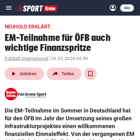
menu
account_circle
Navigation
Anmelden
Abo
close
Schließen
ein-/ausklappen
NEUHOLD ERKLÄRT:
Abonnieren
EM-Teilnahme für ÖFB auch
wichtige Finanzspritze
account_circle
arrow_right
Anmelden
Fußball International
26.03.2024 06:59
pin_drop
arrow_right
Bundesland auswäh
Wien
play_arrow
Anhören
Teilen
bookmark
Merkliste
Von
krone Sport
Suchbegriff
search
Die EM-Teilnahme im Sommer in Deutschland hat
eingeben
für den ÖFB im Jahr der Umsetzung seines großen
Infrastrukturprojektes einen willkommenen
finanziellen Einmaleffekt. Von der vergangenen EM