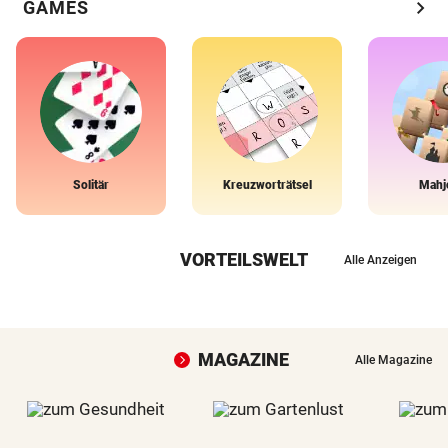
chevron_right
GAMES
Solitär
Kreuzworträtsel
Mahj
VORTEILSWELT
Alle Anzeigen
MAGAZINE
Alle Magazine