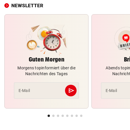
NEWSLETTER
Guten Morgen
Br
Morgens topinformiert über die
Abends topin
Nachrichten des Tages
Nachrich
send
E-Mail
E-Mail
Abschicken