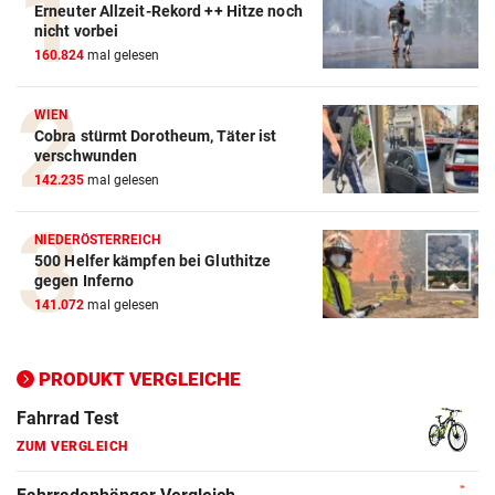
Erneuter Allzeit-Rekord ++ Hitze noch
Action-Cam Vergleich
nicht vorbei
160.824
mal gelesen
ZUM VERGLEICH
Crosstrainer Vergleich
WIEN
Cobra stürmt Dorotheum, Täter ist
ZUM VERGLEICH
verschwunden
142.235
mal gelesen
E-Bike Vergleich
ZUM VERGLEICH
NIEDERÖSTERREICH
500 Helfer kämpfen bei Gluthitze
Elektro-Scooter Vergleich
gegen Inferno
ZUM VERGLEICH
141.072
mal gelesen
Ergometer Vergleich
ZUM VERGLEICH
PRODUKT VERGLEICHE
Fahrrad Test
ZUM VERGLEICH