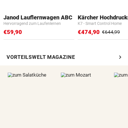
Janod Lauflernwagen ABC
Kärcher Hochdruck
Hervorragend zum Laufenlernen
K7 - Smart Control Home
€59,90
€474,90
€644,99
chevron_right
VORTEILSWELT MAGAZINE