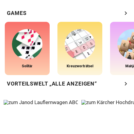
chevron_right
GAMES
Solitär
Kreuzworträtsel
Mahj
chevron_right
VORTEILSWELT „ALLE ANZEIGEN“