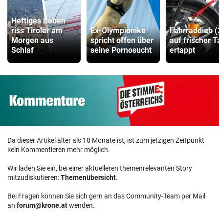
Heftiges Beben
riss Tiroler am
Ex-Olympionike
Fahrraddieb (
Morgen aus
spricht offen über
auf frischer T
Schlaf
seine Pornosucht
ertappt
Da dieser Artikel älter als 18 Monate ist, ist zum jetzigen Zeitpunkt
kein Kommentieren mehr möglich.
Wir laden Sie ein, bei einer aktuelleren themenrelevanten Story
mitzudiskutieren:
Themenübersicht
.
Bei Fragen können Sie sich gern an das Community-Team per Mail
an
forum@krone.at
wenden.