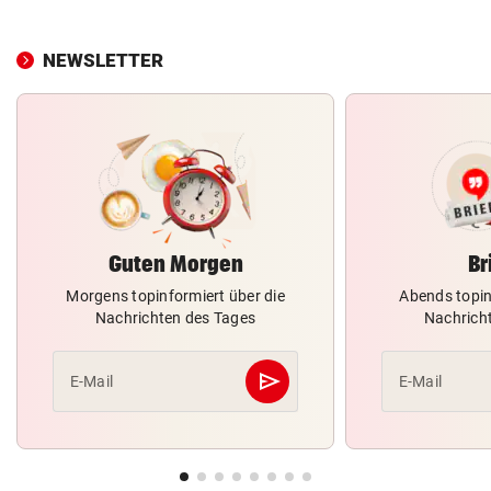
NEWSLETTER
Guten Morgen
Br
Morgens topinformiert über die
Abends topin
Nachrichten des Tages
Nachrich
send
E-Mail
E-Mail
Abschicken