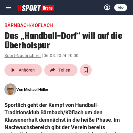
menu
account_circle
Navigation
Anmelden
Abo
close
Schließen
ein-/ausklappen
BÄRNBACH/KÖFLACH
Abonnieren
Das „Handball-Dorf“ will auf die
Überholspur
account_circle
arrow_right
Anmelden
Sport-Nachrichten
06.03.2024 20:00
pin_drop
arrow_right
Bundesland auswäh
Wien
play_arrow
Anhören
Teilen
bookmark
Merkliste
Von
Michael Höller
Suchbegriff
search
Sportlich geht der Kampf von Handball-
eingeben
Traditionsklub Bärnbach/Köflach um den
Klassenerhalt demnächst in die heiße Phase. Im
Nachwuchsbereich gibt der Verein bereits