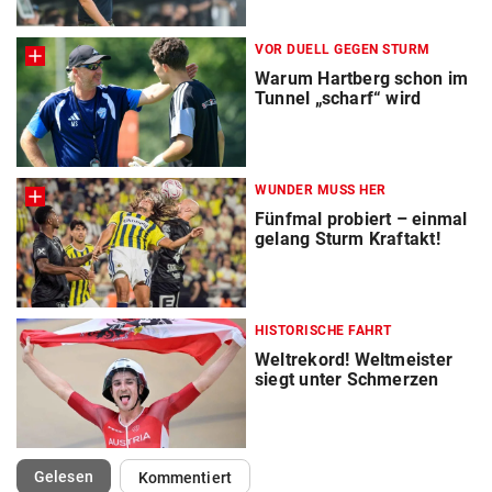
VOR DUELL GEGEN STURM
Warum Hartberg schon im
Tunnel „scharf“ wird
WUNDER MUSS HER
Fünfmal probiert – einmal
gelang Sturm Kraftakt!
HISTORISCHE FAHRT
Weltrekord! Weltmeister
siegt unter Schmerzen
(ausgewählt)
Gelesen
Kommentiert