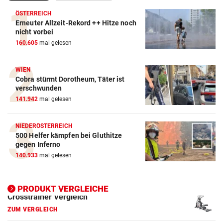
ÖSTERREICH
Erneuter Allzeit-Rekord ++ Hitze noch
nicht vorbei
Action-Cam Vergleich
160.605
mal gelesen
ZUM VERGLEICH
Crosstrainer Vergleich
WIEN
Cobra stürmt Dorotheum, Täter ist
ZUM VERGLEICH
verschwunden
141.942
mal gelesen
E-Bike Vergleich
ZUM VERGLEICH
NIEDERÖSTERREICH
500 Helfer kämpfen bei Gluthitze
Elektro-Scooter Vergleich
gegen Inferno
ZUM VERGLEICH
140.933
mal gelesen
Ergometer Vergleich
ZUM VERGLEICH
PRODUKT VERGLEICHE
Fahrrad Test
ZUM VERGLEICH