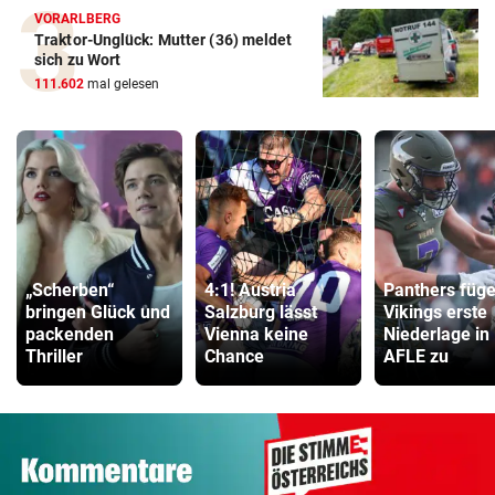
VORARLBERG
Traktor-Unglück: Mutter (36) meldet
sich zu Wort
111.602
mal gelesen
„Scherben“
4:1! Austria
Panthers füg
bringen Glück und
Salzburg lässt
Vikings erste
packenden
Vienna keine
Niederlage in
Thriller
Chance
AFLE zu