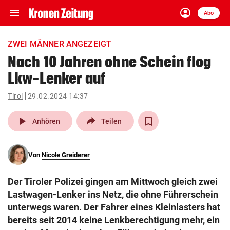
menu
account_circle
Navigation
Anmelden
Abo
close
Schließen
ein-/ausklappen
ZWEI MÄNNER ANGEZEIGT
Abonnieren
Nach 10 Jahren ohne Schein flog
Lkw-Lenker auf
account_circle
arrow_right
Anmelden
Tirol
29.02.2024 14:37
pin_drop
arrow_right
Bundesland auswäh
Wien
play_arrow
Anhören
Teilen
bookmark
Merkliste
Von
Nicole Greiderer
Suchbegriff
search
Der Tiroler Polizei gingen am Mittwoch gleich zwei
eingeben
Lastwagen-Lenker ins Netz, die ohne Führerschein
unterwegs waren. Der Fahrer eines Kleinlasters hat
bereits seit 2014 keine Lenkberechtigung mehr, ein