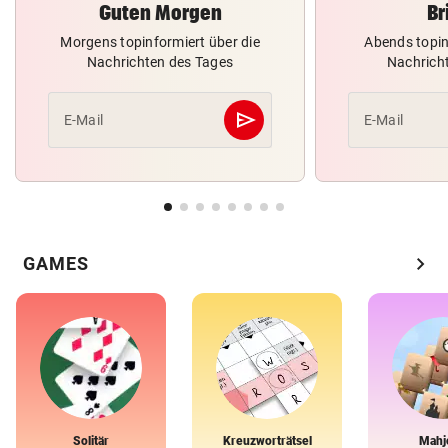
Guten Morgen
Br
Morgens topinformiert über die
Abends topin
Nachrichten des Tages
Nachrich
send
E-Mail
E-Mail
Abschicken
chevron_right
GAMES
Solitär
Kreuzworträtsel
Mahj