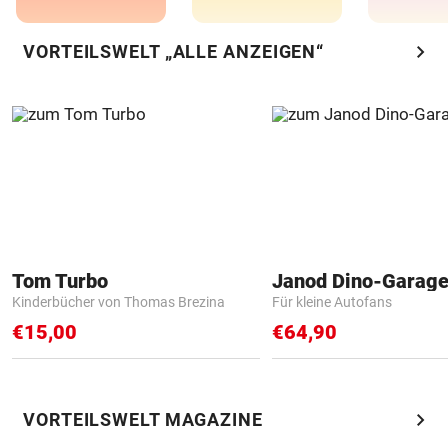
chevron_right
VORTEILSWELT „ALLE ANZEIGEN“
Tom Turbo
Janod Dino-Garag
Kinderbücher von Thomas Brezina
Für kleine Autofans
€15,00
€64,90
chevron_right
VORTEILSWELT MAGAZINE