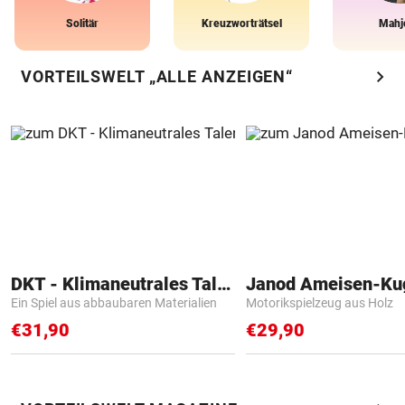
Solitär
Kreuzworträtsel
Mahj
chevron_right
VORTEILSWELT „ALLE ANZEIGEN“
DKT - Klimaneutrales Talent
Janod Ameisen-Ku
Ein Spiel aus abbaubaren Materialien
Motorikspielzeug aus Holz
€31,90
€29,90