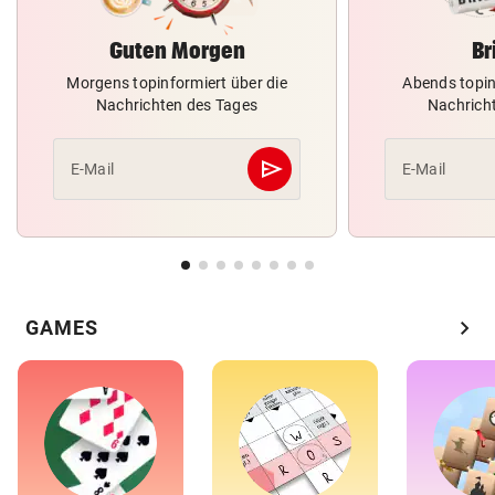
Guten Morgen
Br
Morgens topinformiert über die
Abends topin
Nachrichten des Tages
Nachrich
send
E-Mail
E-Mail
Abschicken
chevron_right
GAMES