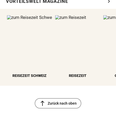
chevron_right
VORTEILSWELT MAGAZINE
REISEZEIT SCHWEIZ
REISEZEIT
north
Zurück nach oben