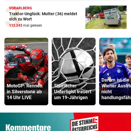
VORARLBERG
Traktor-Unglück: Mutter (36) meldet
sich zu Wort
112.243
mal gelesen
Darum ist die
MotoGP: Rennen
Steirischer
Wiener Austri
in Silverstone ab
Unterligist trauert
nicht
14 Uhr LIVE
um 19-Jährigen
handlungsfäh