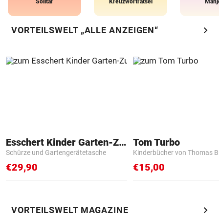
Solitär
Kreuzworträtsel
Mahj
chevron_right
VORTEILSWELT „ALLE ANZEIGEN“
Esschert Kinder Garten-Zubehör
Tom Turbo
Schürze und Gartengerätetasche
Kinderbücher von Thomas B
€29,90
€15,00
chevron_right
VORTEILSWELT MAGAZINE