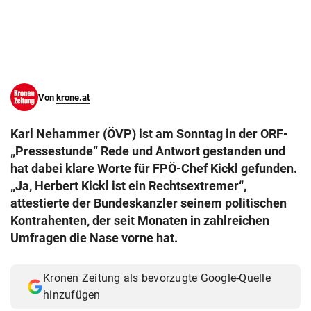
© Krone Multimedia GmbH & Co KG 2026
Muthgasse 2, 1190 Wien
Von
krone.at
Karl Nehammer (ÖVP) ist am Sonntag in der ORF-
„Pressestunde“ Rede und Antwort gestanden und
hat dabei klare Worte für FPÖ-Chef Kickl gefunden.
„Ja, Herbert Kickl ist ein Rechtsextremer“,
attestierte der Bundeskanzler seinem politischen
Kontrahenten, der seit Monaten in zahlreichen
Umfragen die Nase vorne hat.
Kronen Zeitung als bevorzugte Google-Quelle
hinzufügen