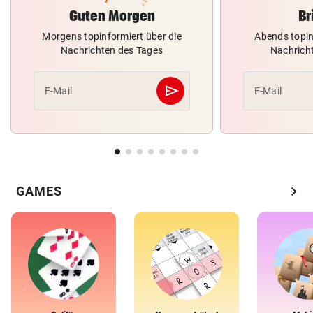
Guten Morgen
Br
Morgens topinformiert über die
Abends topin
Nachrichten des Tages
Nachrich
send
E-Mail
E-Mail
Abschicken
chevron_right
GAMES