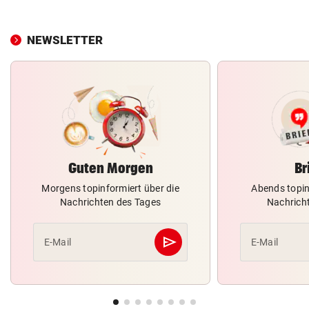
NEWSLETTER
Guten Morgen
Br
Morgens topinformiert über die
Abends topin
Nachrichten des Tages
Nachrich
send
E-Mail
E-Mail
Abschicken