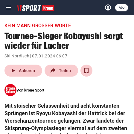
menu
account_circle
Navigation
Anmelden
Abo
close
Schließen
ein-/ausklappen
KEIN MANN GROSSER WORTE
Abonnieren
Tournee-Sieger Kobayashi sorgt
wieder für Lacher
account_circle
arrow_right
Anmelden
Ski Nordisch
07.01.2024 06:07
pin_drop
arrow_right
Bundesland auswäh
Wien
play_arrow
Anhören
Teilen
bookmark
Merkliste
Von
krone Sport
Suchbegriff
search
Mit stoischer Gelassenheit und acht konstanten
eingeben
Sprüngen ist Ryoyu Kobayashi der Hattrick bei der
Vierschanzentournee gelungen. Zwar landete der
Skisprung-Olympiasieger viermal auf dem zweiten