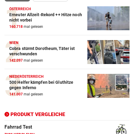
ÖSTERREICH
Erneuter Allzeit-Rekord ++ Hitze noch
Action-Cam Vergleich
nicht vorbei
160.718
mal gelesen
ZUM VERGLEICH
Crosstrainer Vergleich
WIEN
Cobra stürmt Dorotheum, Täter ist
ZUM VERGLEICH
verschwunden
142.097
mal gelesen
E-Bike Vergleich
ZUM VERGLEICH
NIEDERÖSTERREICH
500 Helfer kämpfen bei Gluthitze
Elektro-Scooter Vergleich
gegen Inferno
ZUM VERGLEICH
141.007
mal gelesen
Ergometer Vergleich
ZUM VERGLEICH
PRODUKT VERGLEICHE
Fahrrad Test
ZUM VERGLEICH