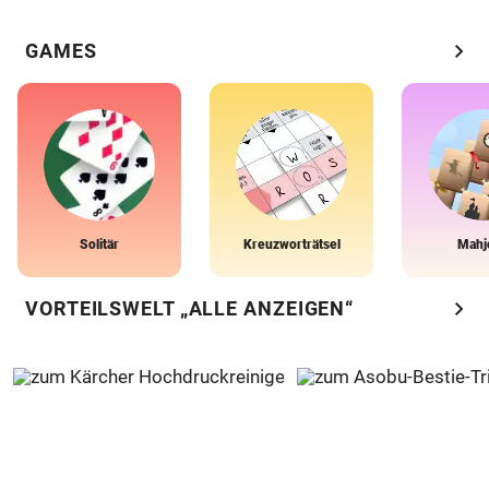
chevron_right
GAMES
Solitär
Kreuzworträtsel
Mahj
chevron_right
VORTEILSWELT „ALLE ANZEIGEN“