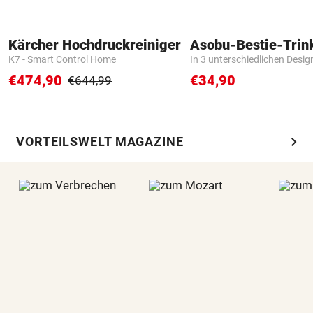
Kärcher Hochdruckreiniger
Asobu-Bestie-Trin
K7 - Smart Control Home
In 3 unterschiedlichen Desig
€474,90
€34,90
€644,99
chevron_right
VORTEILSWELT MAGAZINE