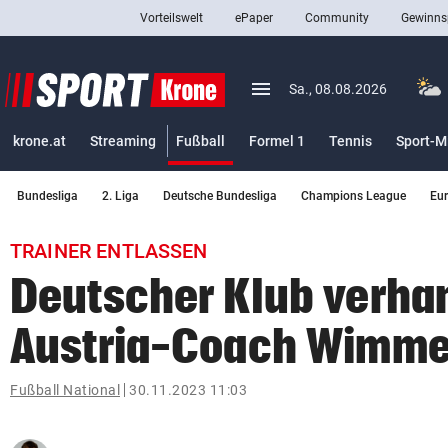
Vorteilswelt
ePaper
Community
Gewinns
close
Schließen
menu
Menü aufklappen
Sa., 08.08.2026
Abonnieren
(ausgewählt)
krone.at
Streaming
Fußball
Formel 1
Tennis
Sport-M
account_circle
arrow_right
Anmelden
Bundesliga
2. Liga
Deutsche Bundesliga
Champions League
Eu
pin_drop
arrow_right
Bundesland auswäh
Wien
TRAINER ENTLASSEN
bookmark
Merkliste
Deutscher Klub verhan
Austria-Coach Wimme
Suchbegriff
search
eingeben
Fußball National
30.11.2023 11:03