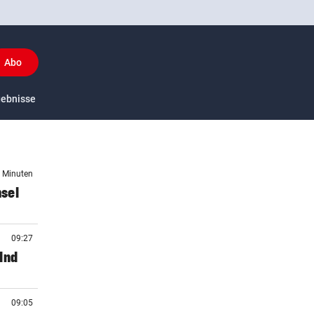
Abo
y
gebnisse
US-Sport
5 Minuten
sel
09:27
lnd
09:05