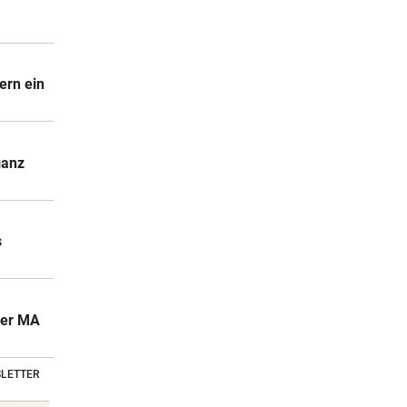
ern ein
ganz
s
der MA
LETTER