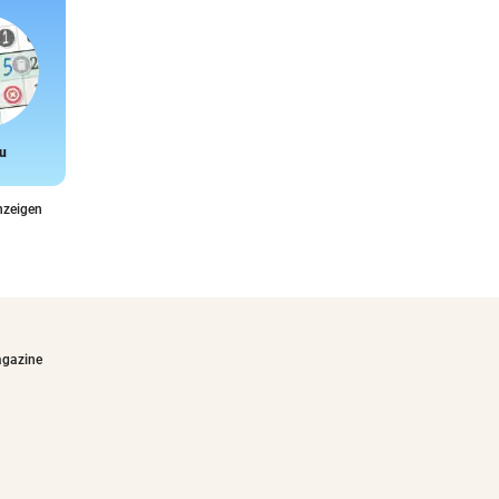
u
Snake
nzeigen
agazine