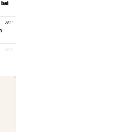
 bei
08:11
n
08:01
n über
07:31
07:15
rste
Guten Morgen
Morgens topinformiert über die
07:08