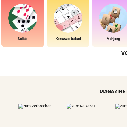
Solitär
Kreuzworträtsel
Mahjong
V
MAGAZINE 