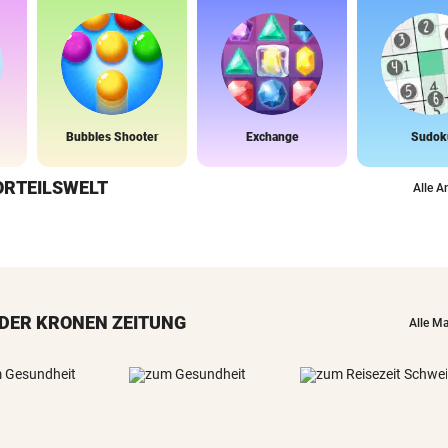
Bubbles Shooter
Exchange
Sudok
ORTEILSWELT
Alle A
DER KRONEN ZEITUNG
Alle M