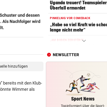
Uganda trauert! Teamspieler
Überfall ermordet
k Schuster und dessen
PINKELNIG VOR COMEBACK
 Als Nachfolger wird
„Habe so viel Kraft wie scho
t.
lange nicht mehr“
„AM BODEN ZERSTÖRT“
Ex-Olympionike spricht offe
seine Pornosucht
NEWSLETTER
„DESOLATE SITUATION“
uelle hinzufügen
Sex-Massagen-Skandal:
Südkorea entschuldigt sich
“ bereits mit den Klub-
TOPSPIELERIN
könnte Wimmer als
„Salzburg war für mich die e
Wahl“
Sport News
Topinformiert über die Sport-
WM-TEAMCHEF STINKSAUER