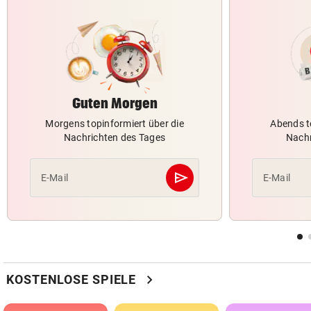
Guten Morgen
Morgens topinformiert über die
Abends t
Nachrichten des Tages
Nachr
send
E-Mail
E-Mail
Abschicken
chevron_right
KOSTENLOSE SPIELE