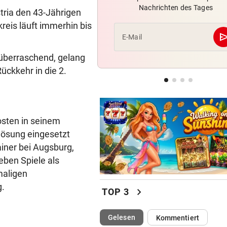
Nachrichten des Tages
„Ratte“: Hat Cannavaro ein
stria den 43-Jährigen
Verräter im Team?
kreis läuft immerhin bis
se
E-Mail
TRAINER ZARIC DEUTLICH
 überraschend, gelang
Trotz 3:1 gegen WSG bleibt
Altachern ein Problem
ückkehr in die 2.
WARTEN AUF DEN SIEG?
GAK-Heimstart: „Qualität ist
ganz andere!“
osten in seinem
lösung eingesetzt
iner bei Augsburg,
eben Spiele als
maligen
g.
chevron_right
TOP 3
(ausgewählt)
Gelesen
Kommentiert