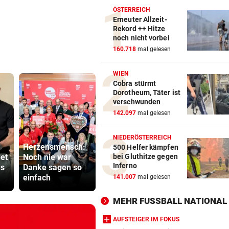
ÖSTERREICH
Erneuter Allzeit-
Rekord ++ Hitze
noch nicht vorbei
160.718
mal gelesen
WIEN
Cobra stürmt
Dorotheum, Täter ist
verschwunden
142.097
mal gelesen
NIEDERÖSTERREICH
Herzensmensch:
Drinks und
500 Helfer kämpfen
et
Noch nie war
Wohnzimmer-
Bub (4) vo
bei Gluthitze gegen
Inferno
us
Danke sagen so
Flair: Neue Lokale
(72) versch
einfach
im Sommer
und festge
141.007
mal gelesen
MEHR FUSSBALL NATIONAL
AUFSTEIGER IM FOKUS