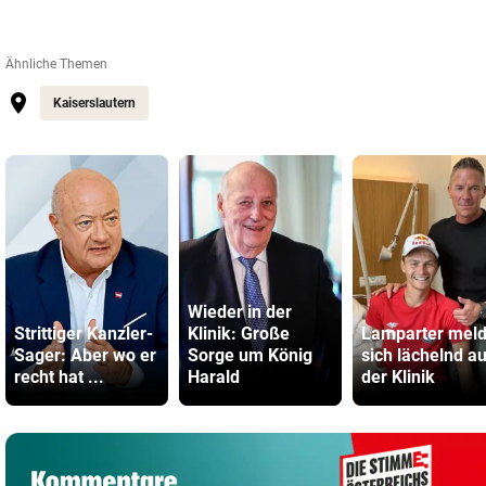
Ähnliche Themen
Kaiserslautern
Wieder in der
Strittiger Kanzler-
Klinik: Große
Lamparter meld
Sager: Aber wo er
Sorge um König
sich lächelnd a
recht hat ...
Harald
der Klinik