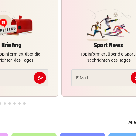
Briefing
Sport News
opinformiert über die
Topinformiert über die Sport
ichten des Tages
Nachrichten des Tages
send
s
E-Mail
Abschicken
Alle