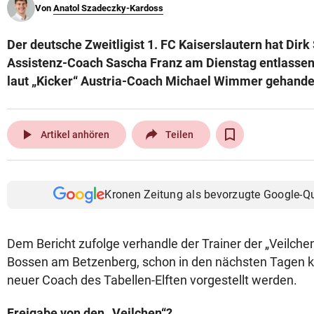
Von
Anatol Szadeczky-Kardoss
© Krone Multimedia GmbH & Co KG 2026
Muthgasse 2, 1190 Wien
Der deutsche Zweitligist 1. FC Kaiserslautern hat Dir
Assistenz-Coach Sascha Franz am Dienstag entlassen.
laut „Kicker“ Austria-Coach Michael Wimmer gehandel
play_arrow
Artikel anhören
Teilen
Kronen Zeitung als bevorzugte Google-Q
Dem Bericht zufolge verhandle der Trainer der „Veilchen
Bossen am Betzenberg, schon in den nächsten Tagen 
neuer Coach des Tabellen-Elften vorgestellt werden.
Freigabe von den „Veilchen“?