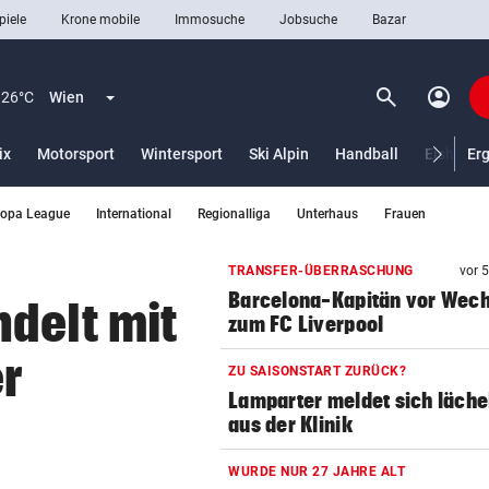
piele
Krone mobile
Immosuche
Jobsuche
Bazar
search
account_circle
Menü aufklappen
Suchen
26°C
Wien
ix
Motorsport
Wintersport
Ski Alpin
Handball
Eishocke
Er
ropa League
International
Regionalliga
Unterhaus
Frauen
len
TRANSFER-ÜBERRASCHUNG
vor 
Barcelona-Kapitän vor Wech
delt mit
zum FC Liverpool
r
ZU SAISONSTART ZURÜCK?
Lamparter meldet sich läche
aus der Klinik
WURDE NUR 27 JAHRE ALT