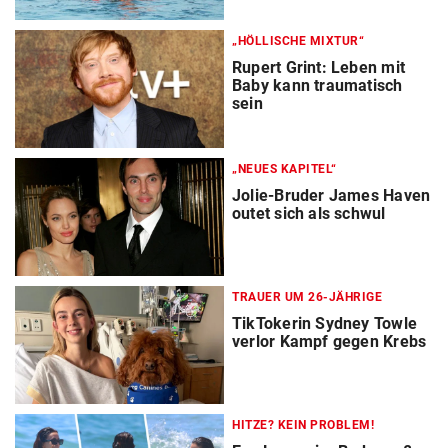
„HÖLLISCHE MIXTUR“
Rupert Grint: Leben mit
Baby kann traumatisch
sein
„NEUES KAPITEL“
Jolie-Bruder James Haven
outet sich als schwul
TRAUER UM 26-JÄHRIGE
TikTokerin Sydney Towle
verlor Kampf gegen Krebs
HITZE? KEIN PROBLEM!