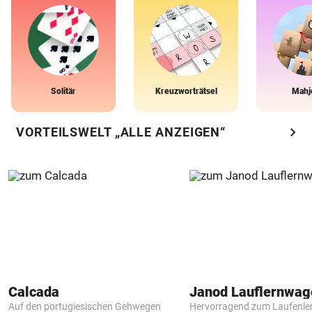
Solitär
Kreuzworträtsel
Mahj
chevron_right
VORTEILSWELT „ALLE ANZEIGEN“
Calcada
Janod Lauflernwa
Auf den portugiesischen Gehwegen
Hervorragend zum Laufenle