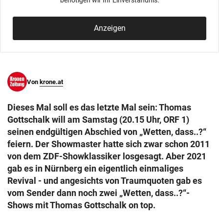
benötigen wir Ihr Einverständnis.
© Krone Multimedia GmbH & Co KG 2026
Muthgasse 2, 1190 Wien
Anzeigen
Von
krone.at
Dieses Mal soll es das letzte Mal sein: Thomas
Gottschalk will am Samstag (20.15 Uhr, ORF 1)
seinen endgültigen Abschied von „Wetten, dass..?“
feiern. Der Showmaster hatte sich zwar schon 2011
von dem ZDF-Showklassiker losgesagt. Aber 2021
gab es in Nürnberg ein eigentlich einmaliges
Revival - und angesichts von Traumquoten gab es
vom Sender dann noch zwei „Wetten, dass..?“-
Shows mit Thomas Gottschalk on top.