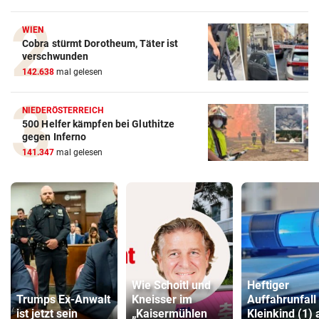
WIEN
Cobra stürmt Dorotheum, Täter ist
verschwunden
142.638
mal gelesen
NIEDERÖSTERREICH
500 Helfer kämpfen bei Gluthitze
gegen Inferno
141.347
mal gelesen
Wie Schoitl und
Heftiger
Trumps Ex-Anwalt
Kneisser im
Auffahrunfall
ist jetzt sein
„Kaisermühlen
Kleinkind (1) 