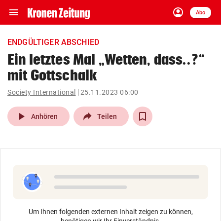
menu
account_circle
Navigation
Anmelden
Abo
close
Schließen
ein-/ausklappen
ENDGÜLTIGER ABSCHIED
Abonnieren
Ein letztes Mal „Wetten, dass..?“
mit Gottschalk
account_circle
arrow_right
Anmelden
Society International
25.11.2023 06:00
pin_drop
arrow_right
Bundesland auswäh
Wien
play_arrow
Anhören
Teilen
bookmark
Merkliste
Suchbegriff
search
eingeben
Um Ihnen folgenden externen Inhalt zeigen zu können,