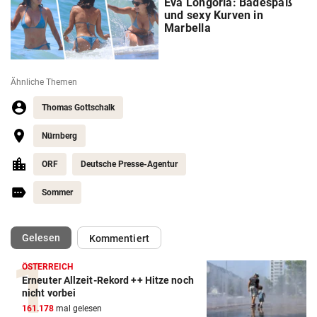
Eva Longoria: Badespaß
und sexy Kurven in
Marbella
Ähnliche Themen
Thomas Gottschalk
Nürnberg
ORF
Deutsche Presse-Agentur
Sommer
(ausgewählt)
Gelesen
Kommentiert
ÖSTERREICH
Erneuter Allzeit-Rekord ++ Hitze noch
nicht vorbei
161.178
mal gelesen