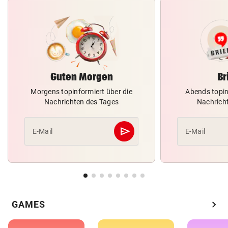
Guten Morgen
Br
Morgens topinformiert über die
Abends topin
Nachrichten des Tages
Nachrich
send
E-Mail
E-Mail
Abschicken
chevron_right
GAMES