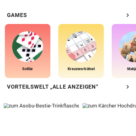
chevron_right
GAMES
Solitär
Kreuzworträtsel
Mahj
chevron_right
VORTEILSWELT „ALLE ANZEIGEN“