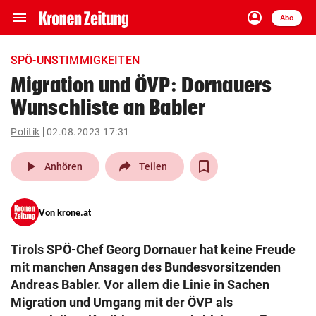
menu
account_circle
Navigation
Anmelden
Abo
close
Schließen
ein-/ausklappen
SPÖ-UNSTIMMIGKEITEN
Abonnieren
Migration und ÖVP: Dornauers
Wunschliste an Babler
account_circle
arrow_right
Anmelden
Politik
02.08.2023 17:31
pin_drop
arrow_right
Bundesland auswäh
Wien
play_arrow
Anhören
Teilen
bookmark
Merkliste
Von
krone.at
Suchbegriff
search
Tirols SPÖ-Chef Georg Dornauer hat keine Freude
eingeben
mit manchen Ansagen des Bundesvorsitzenden
Andreas Babler. Vor allem die Linie in Sachen
Migration und Umgang mit der ÖVP als