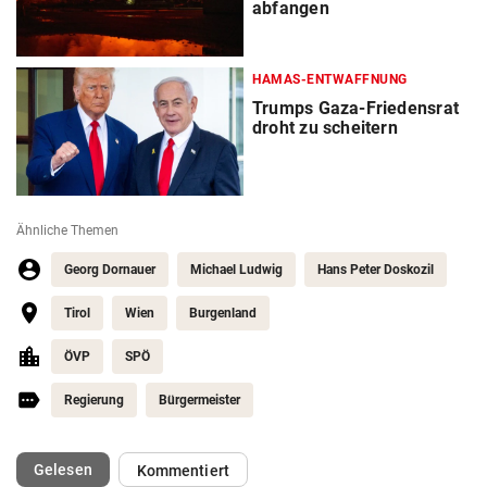
abfangen
HAMAS-ENTWAFFNUNG
Trumps Gaza-Friedensrat
droht zu scheitern
Ähnliche Themen
Georg Dornauer
Michael Ludwig
Hans Peter Doskozil
Tirol
Wien
Burgenland
ÖVP
SPÖ
Regierung
Bürgermeister
(ausgewählt)
Gelesen
Kommentiert