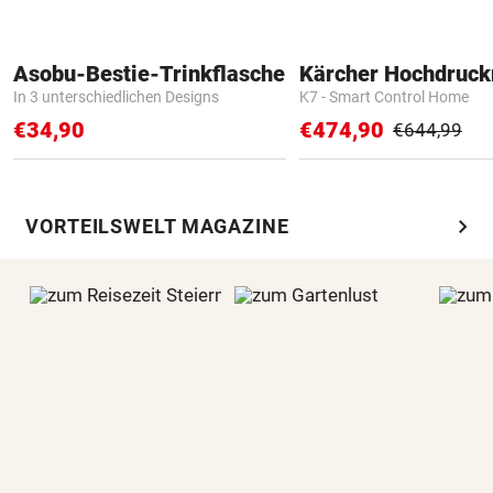
Asobu-Bestie-Trinkflasche
Kärcher Hochdruck
In 3 unterschiedlichen Designs
K7 - Smart Control Home
€34,90
€474,90
€644,99
chevron_right
VORTEILSWELT MAGAZINE