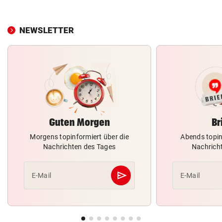
NEWSLETTER
Guten Morgen
Br
Morgens topinformiert über die
Abends topin
Nachrichten des Tages
Nachrich
send
E-Mail
E-Mail
Abschicken