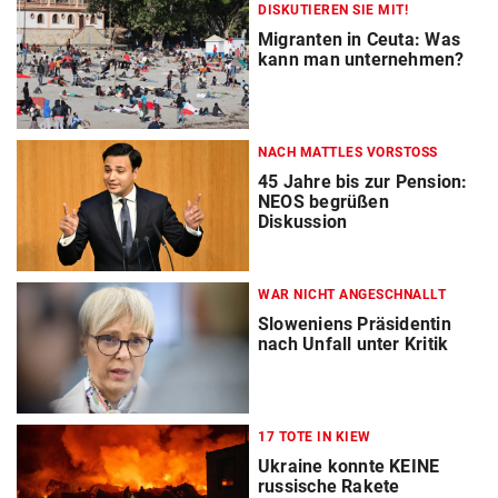
DISKUTIEREN SIE MIT!
Migranten in Ceuta: Was
kann man unternehmen?
NACH MATTLES VORSTOSS
45 Jahre bis zur Pension:
NEOS begrüßen
Diskussion
WAR NICHT ANGESCHNALLT
Sloweniens Präsidentin
nach Unfall unter Kritik
17 TOTE IN KIEW
Ukraine konnte KEINE
russische Rakete