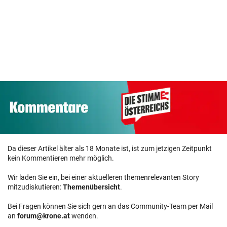
Empörung um
Warum 99ers-
Tierschutz &
Trainer bei La
Der nächste
Wendung in Cold
Strada auftreten
Winter... | Ge
Case
wollte
heiße Luft
Da dieser Artikel älter als 18 Monate ist, ist zum jetzigen Zeitpunkt
kein Kommentieren mehr möglich.
Wir laden Sie ein, bei einer aktuelleren themenrelevanten Story
mitzudiskutieren:
Themenübersicht
.
Bei Fragen können Sie sich gern an das Community-Team per Mail
an
forum@krone.at
wenden.