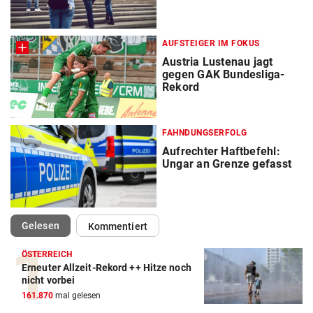
AUFSTEIGER IM FOKUS
Austria Lustenau jagt
gegen GAK Bundesliga-
Rekord
FAHNDUNGSERFOLG
Aufrechter Haftbefehl:
Ungar an Grenze gefasst
(ausgewählt)
Gelesen
Kommentiert
ÖSTERREICH
Erneuter Allzeit-Rekord ++ Hitze noch
nicht vorbei
161.870
mal gelesen