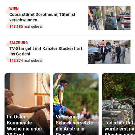
WIEN
Cobra stürmt Dorotheum, Täter ist
verschwunden
143.185
mal gelesen
SALZBURG
TV-Star geht mit Kanzler Stocker hart
ins Gericht
142.374
mal gelesen
Im Osten:
Verletzungs-
Kommende
Schock versetzte
Tödlicher Unfa
Woche nie unter
die Austria in
wurde erst na
30 Grad
Rausch
Stunden entd