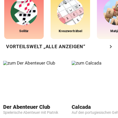
Solitär
Kreuzworträtsel
Mahj
chevron_right
VORTEILSWELT „ALLE ANZEIGEN“
Der Abenteuer Club
Calcada
Spielerische Abenteuer mit Piatnik
Auf den portugiesischen G