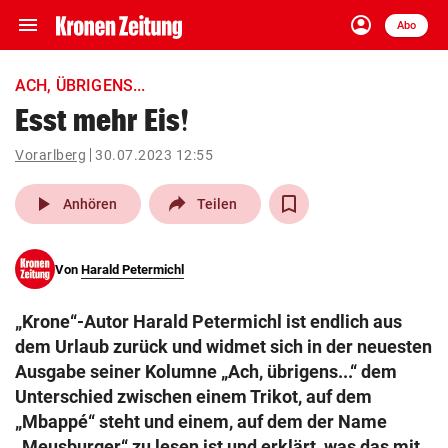
menu
account_circle
Navigation
Anmelden
Abo
close
Schließen
ein-/ausklappen
ACH, ÜBRIGENS...
Abonnieren
Esst mehr Eis!
account_circle
arrow_right
Vorarlberg
30.07.2023 12:55
Anmelden
play_arrow
Anhören
Teilen
pin_drop
arrow_right
Bundesland auswäh
Wien
bookmark
Von
Harald Petermichl
Merkliste
„Krone“-Autor Harald Petermichl ist endlich aus
Suchbegriff
dem Urlaub zurück und widmet sich in der neuesten
search
eingeben
Ausgabe seiner Kolumne „Ach, übrigens...“ dem
Unterschied zwischen einem Trikot, auf dem
„Mbappé“ steht und einem, auf dem der Name
„Meusburger“ zu lesen ist und erklärt, was das mit