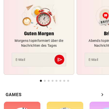
Guten Morgen
Br
Morgens topinformiert über die
Abends topin
Nachrichten des Tages
Nachrich
send
E-Mail
E-Mail
Abschicken
chevron_right
GAMES