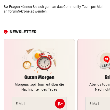
Bei Fragen können Sie sich gern an das Community-Team per Mail
an
forum@krone.at
wenden.
NEWSLETTER
Guten Morgen
Br
Morgens topinformiert über die
Abends topin
Nachrichten des Tages
Nachrich
send
E-Mail
E-Mail
Abschicken