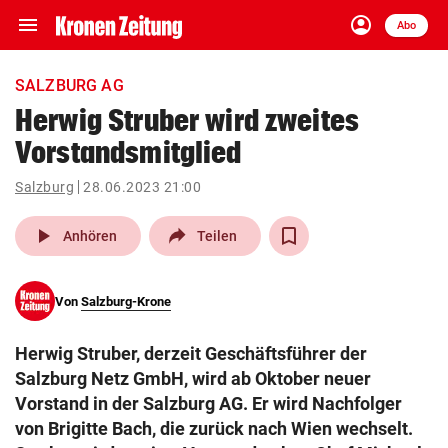
menu
account_circle
Navigation
Anmelden
Abo
close
Schließen
ein-/ausklappen
SALZBURG AG
Abonnieren
Herwig Struber wird zweites
Vorstandsmitglied
account_circle
arrow_right
Anmelden
Salzburg
28.06.2023 21:00
pin_drop
arrow_right
Bundesland auswäh
Wien
play_arrow
Anhören
Teilen
bookmark
Merkliste
Von
Salzburg-Krone
Suchbegriff
search
Herwig Struber, derzeit Geschäftsführer der
eingeben
Salzburg Netz GmbH, wird ab Oktober neuer
Vorstand in der Salzburg AG. Er wird Nachfolger
von Brigitte Bach, die zurück nach Wien wechselt.