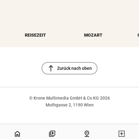
REISEZEIT
MOZART
north
Zurück nach oben
© Krone Multimedia GmbH & Co KG 2026
Muthgasse 2, 1190 Wien
NaN%
home
pin_drop