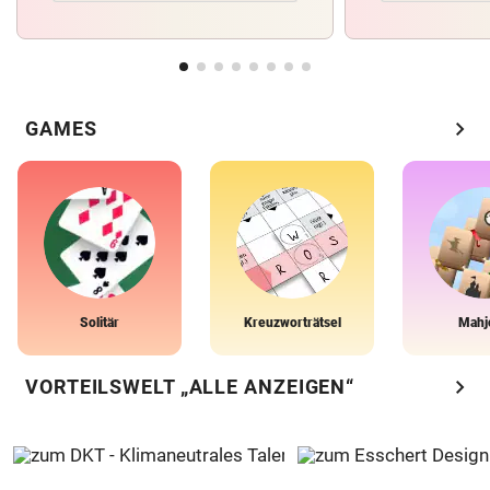
chevron_right
GAMES
Solitär
Kreuzworträtsel
Mahj
chevron_right
VORTEILSWELT „ALLE ANZEIGEN“