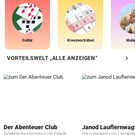
Solitär
Kreuzworträtsel
Mahj
chevron_right
VORTEILSWELT „ALLE ANZEIGEN“
Der Abenteuer Club
Janod Lauflernwa
Spielerische Abenteuer mit Piatnik
Hervorragend zum Laufenle