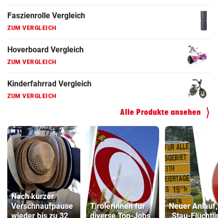
Faszienrolle Vergleich
ZUM VERGLEICH
Hoverboard Vergleich
ZUM VERGLEICH
Kinderfahrrad Vergleich
ZUM VERGLEICH
Alle Produkte ansehen
Nach kurzer
Verschnaufpause
Tirolerinnen für
Neuer Anlauf
wieder bis zu 32
diverse Top-Jobs
„Stau-Flüchtl