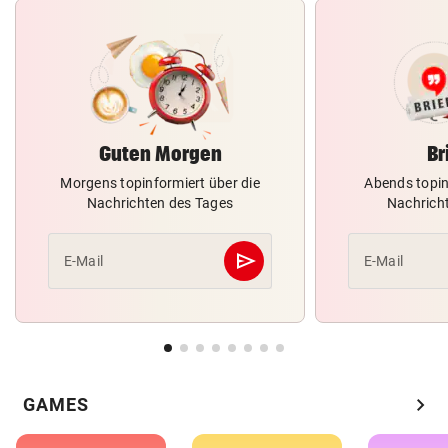
Guten Morgen
Br
Morgens topinformiert über die
Abends topin
Nachrichten des Tages
Nachrich
send
E-Mail
E-Mail
Abschicken
chevron_right
GAMES