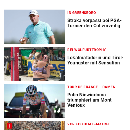
IN GREENSBORO
Straka verpasst bei PGA-
Turnier den Cut vorzeitig
BEI WOLFURTTROPHY
Lokalmatadorin und Tirol-
Youngster mit Sensation
TOUR DE FRANCE – DAMEN
Polin Niewiadoma
triumphiert am Mont
Ventoux
VOR FOOTBALL-MATCH