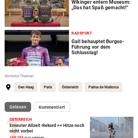
Wikinger entern Museum:
„Das hat Spaß gemacht!“
RADSPORT
Gall behauptet Burgos-
Führung vor dem
Schlusstag!
Ähnliche Themen
Den Haag
Paris
Österreich
Palma de Mallorca
(ausgewählt)
Gelesen
Kommentiert
ÖSTERREICH
Erneuter Allzeit-Rekord ++ Hitze noch
Action-Cam Vergleich
nicht vorbei
160.194
mal gelesen