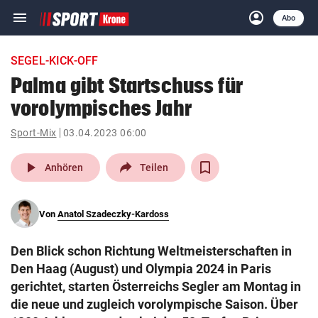
menu
account_circle
Navigation
Anmelden
Abo
close
Schließen
ein-/ausklappen
SEGEL-KICK-OFF
Abonnieren
Palma gibt Startschuss für
vorolympisches Jahr
account_circle
arrow_right
Anmelden
Sport-Mix
03.04.2023 06:00
pin_drop
arrow_right
Bundesland auswäh
Wien
play_arrow
Anhören
Teilen
bookmark
Merkliste
Von
Anatol Szadeczky-Kardoss
Suchbegriff
search
Den Blick schon Richtung Weltmeisterschaften in
eingeben
Den Haag (August) und Olympia 2024 in Paris
gerichtet, starten Österreichs Segler am Montag in
die neue und zugleich vorolympische Saison. Über