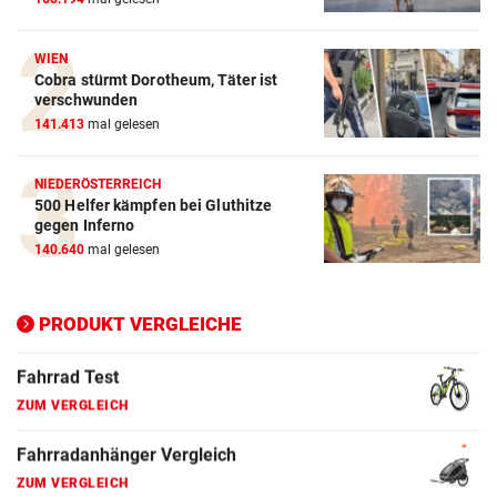
ZUM VERGLEICH
Crosstrainer Vergleich
WIEN
Cobra stürmt Dorotheum, Täter ist
ZUM VERGLEICH
verschwunden
141.413
mal gelesen
E-Bike Vergleich
ZUM VERGLEICH
NIEDERÖSTERREICH
500 Helfer kämpfen bei Gluthitze
Elektro-Scooter Vergleich
gegen Inferno
ZUM VERGLEICH
140.640
mal gelesen
Ergometer Vergleich
ZUM VERGLEICH
PRODUKT VERGLEICHE
Fahrrad Test
ZUM VERGLEICH
Fahrradanhänger Vergleich
ZUM VERGLEICH