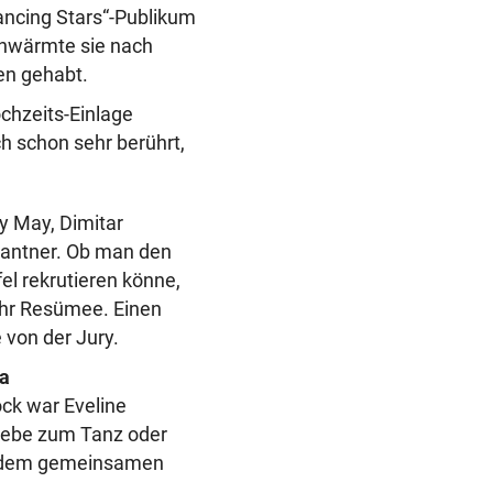
ancing Stars“-Publikum
schwärmte sie nach
ten gehabt.
ochzeits-Einlage
ch schon sehr berührt,
y May, Dimitar
Santner. Ob man den
el rekrutieren könne,
 ihr Resümee. Einen
 von der Jury.
na
ck war Eveline
 Liebe zum Tanz oder
ch dem gemeinsamen