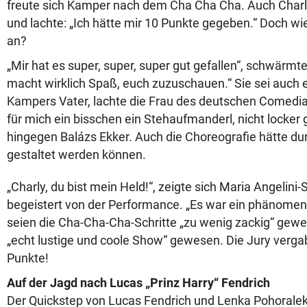
freute sich Kamper nach dem Cha Cha Cha. Auch Charly
und lachte: „Ich hätte mir 10 Punkte gegeben.“ Doch wi
an?
„Mir hat es super, super, super gut gefallen“, schwärmt
macht wirklich Spaß, euch zuzuschauen.“ Sie sei auch 
Kampers Vater, lachte die Frau des deutschen Comedian
für mich ein bisschen ein Stehaufmanderl, nicht locker
hingegen Balázs Ekker. Auch die Choreografie hätte du
gestaltet werden können.
„Charly, du bist mein Held!“, zeigte sich Maria Angelini
begeistert von der Performance. „Es war ein phänomen
seien die Cha-Cha-Cha-Schritte „zu wenig zackig“ gewes
„echt lustige und coole Show“ gewesen. Die Jury vergab
Punkte!
Auf der Jagd nach Lucas „Prinz Harry“ Fendrich
Der Quickstep von Lucas Fendrich und Lenka Pohorale