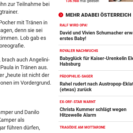
136.988
mal gelesen
IM WAGEN EINGEKLEMMT
vor 
ihn zur Teilnahme bei
Autolenker starb nach Kollis
gtrainer.
MEHR ADABEI ÖSTERREICH
mit Linienbus
 Pocher mit Tränen in
RALF WIRD OPA!
agen, denn sie sei
TAUZIEHEN UM BEAMTE
vor 
David und Vivien Schumacher erw
stimmen. Lob gab es
„Müssen Personalnot bei Pol
erstes Baby!
in Wien ausbaden!“
horeografie.
ROYALER NACHWUCHS
HANDYS UND DROGEN
vor 
Babyglück für Kaiser-Urenkelin E
, brach auch Angelini-
Habsburg
Justizmitarbeiterin als
Paula in Tränen aus.
Schmugglerin aus Liebe?
 „heute ist nicht der
PÄDOPHILIE-SAGER
ionen im Vordergrund.
Rahel rudert nach Austropop-Ekla
(etwas) zurück
EX-ORF-STAR WARNT
Christa Kummer schlägt wegen
amper und Danilo
Hitzewelle Alarm
 Kamper als
ar führen dürfen,
TRAGÖDIE AM MOTTARONE