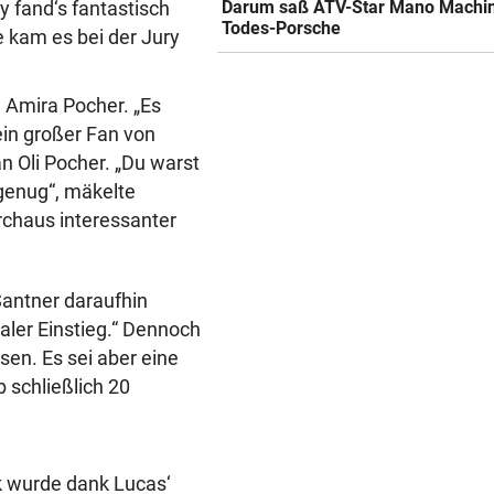
Darum saß ATV-Star Mano Machi
 fand‘s fantastisch
Todes-Porsche
e kam es bei der Jury
e Amira Pocher. „Es
ein großer Fan von
 Oli Pocher. „Du warst
 genug“, mäkelte
rchaus interessanter
-Santner daraufhin
aler Einstieg.“ Dennoch
en. Es sei aber eine
 schließlich 20
k wurde dank Lucas‘