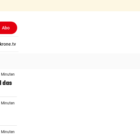
Abo
tschaft
krone.tv
Wissen
Gericht
Kolumnen
Freizeit
Reise
Ti
1 Minuten
d das
3 Minuten
4 Minuten