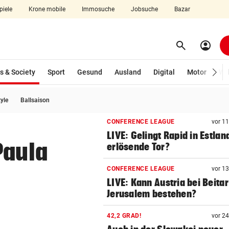
piele
Krone mobile
Immosuche
Jobsuche
Bazar
search
account_circle
Menü aufklappen
Suchen
(ausgewählt)
s & Society
Sport
Gesund
Ausland
Digital
Motor
Wir
tyle
Ballsaison
len
CONFERENCE LEAGUE
vor 1
LIVE: Gelingt Rapid in Estlan
Paula
erlösende Tor?
n
CONFERENCE LEAGUE
vor 1
LIVE: Kann Austria bei Beitar
Jerusalem bestehen?
42,2 GRAD!
vor 2