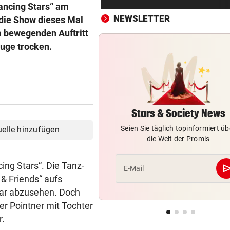
„Auf das Foto bin ich stolz – 
ancing Stars“ am
die Gelbe auch“
NEWSLETTER
 die Show dieses Mal
m bewegenden Auftritt
NACH ÜBERFALL IN WIEN
vor ein
Auge trocken.
Cobra stürmt Dorotheum, Tät
verschwunden
TROTZ FIFA-RÜCKZIEHER
vor ein
Knallhart! UEFA droht schon
wieder mit WM-Boykott
Stars & Society News
Seien Sie täglich topinformiert üb
uelle hinzufügen
WIENS KULTURSTADTRÄTIN
vor ein
die Welt der Promis
„Habe Fiakerlied mit dem
Bürgermeister gesungen“
ing Stars“. Die Tanz-
se
E-Mail
& Friends“ aufs
2. LIGA
vor ein
war abzusehen. Doch
Wacker fordert den großen
er Pointner mit Tochter
Aufstiegsfavoriten
r.
FIFA IN DER KRITIK
vor ein