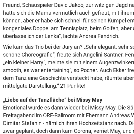
Freund, Schauspieler David Jakob, zur witzigen Jagd n
hätte sich die Mama vermutlich auch gefreut, mit ihre
können, aber er habe sich schnell für seinen Kumpel ent
kongeniales Doppel am Tennisplatz, beim Golfen, aber
überlasse ich der Lenka“, lachte Andrea Fendrich.
Wie kam das Trio bei der Jury an? „Sehr elegant, sehr s
schöne Choreografie“, freute sich Angelini-Santner. Fen
„ein kleiner Harry“, meinte sie mit einem Augenzwinkern
smooth, es war entertaining“, so Pocher. Auch Ekker fre
dem Tanz eine Geschichte versteckt habe, räumte aber 
mittelgute Darstellung.“ 21 Punkte!
„Liebe auf der Tanzfläche“ bei Missy May
Emotional wurde es dann wieder bei Missy May. Die Sä
Freitagabend im ORF-Ballroom mit Ehemann Andreas W
Dimitar Stefanin - nämlich ihren Hochzeitstanz nach. D
zwar geplant, doch dann kam Corona, verriet May, und di