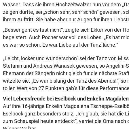
Wasser. Dass sie ihren Hochzeitwalzer nun vor dem „D
zeigen durfte, sei „schon sehr, sehr schön“ gewesen, 
ihrem Auftritt. Sie habe aber nur Augen für ihren Liebs
„Besser geht es fast nicht“, zeigte sich Ekker von der H
begeistert. Auch Pocher war voll des Lobes. „Es hat mi
es war so schön. Es war Liebe auf der Tanzfläche.“
„Leicht, locker und wunderschön“ sei der Tanz von Miss
Stefanin und Andreas Wanasek gewesen, so Angelini-
Ehemann der Sängerin nicht gleich für die nächste Staff
witzelte sie. „Es war bislang der Tanz des Abends!“, so
tollen Wert von 27 Punkten gab‘s für diese Performance
Viel Lebensfreude bei Eselböck und Enkelin Magdale
Auf ihre 16-jährige Enkelin Magdalena Tscheppe-Eselbö
Eselböck ganz besonders stolz. „Ich glaub, sie hat die
zum Schauspiel heute entdeckt“, verriet die Oma na
Wiener Walzer.