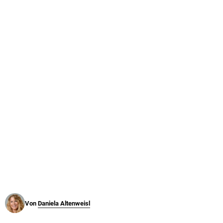
© Krone Multimedia GmbH & Co KG 2026
Muthgasse 2, 1190 Wien
Von
Daniela Altenweisl