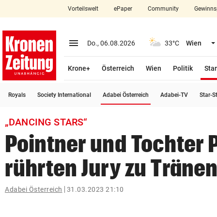
Vorteilswelt
ePaper
Community
Gewinns
close
Schließen
menu
Menü aufklappen
Do., 06.08.2026
33°C
Wien
Abonnieren
Krone+
Österreich
Wien
Politik
Star
account_circle
arrow_right
Anmelden
(ausgewählt)
Royals
Society International
Adabei Österreich
Adabei-TV
Star-S
pin_drop
arrow_right
Bundesland auswäh
Wien
„DANCING STARS“
bookmark
Merkliste
Pointner und Tochter 
rührten Jury zu Träne
Suchbegriff
search
eingeben
Adabei Österreich
31.03.2023 21:10