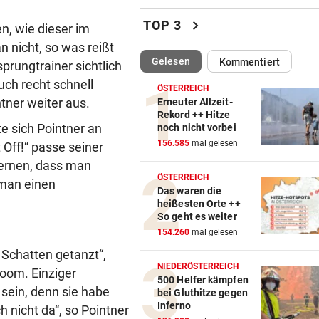
Wie Infantino jetzt in den
chevron_right
TOP 3
n, wie dieser im
Angriffsmodus schaltet
n nicht, so was reißt
(ausgewählt)
Gelesen
Kommentiert
prungtrainer sichtlich
LEIPZIGS SEIWALD
vor ein
„Er ist wie der Liebling aller
uch recht schnell
ÖSTERREICH
Schwiegermütter!“
ntner weiter aus.
Erneuter Allzeit-
Rekord ++ Hitze
e sich Pointner an
noch nicht vorbei
NHL-ASS HAUTNAH
vor ein
156.585
mal gelesen
 Off!“ passe seiner
Marco Kasper: „Brenne fürs
Eishockey wie mit 16!“
ernen, dass man
ÖSTERREICH
 man einen
Das waren die
NÄCHSTER FINNE KOMMT
vor ein
heißesten Orte ++
Pioneers werden immer meh
So geht es weiter
den „Pioneerit“
154.260
mal gelesen
n Schatten getanzt“,
SEIDL UND CO. BESTÜRZT
vor 
NIEDERÖSTERREICH
room. Einziger
Todesdrama um Fan! Rapid sp
500 Helfer kämpfen
sein, denn sie habe
bei Gluthitze gegen
im Trauerflor
Inferno
h nicht da“, so Pointner