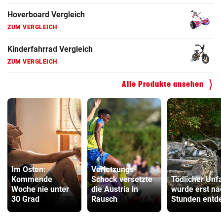
Hoverboard Vergleich
ZUM VERGLEICH
Kinderfahrrad Vergleich
ZUM VERGLEICH
Alle Produkte ansehen
Im Osten:
Verletzungs-
Kommende
Schock versetzte
Tödlicher Unfa
Woche nie unter
die Austria in
wurde erst na
30 Grad
Rausch
Stunden entd