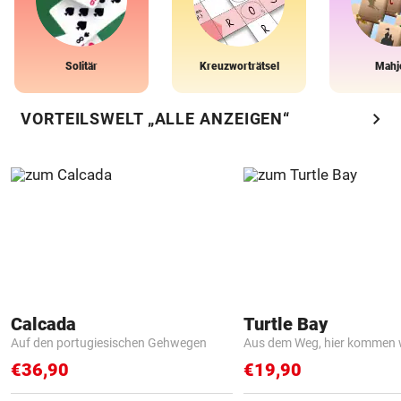
Solitär
Kreuzworträtsel
Mahj
chevron_right
VORTEILSWELT „ALLE ANZEIGEN“
Calcada
Turtle Bay
Auf den portugiesischen Gehwegen
Aus dem Weg, hier kommen w
€36,90
€19,90