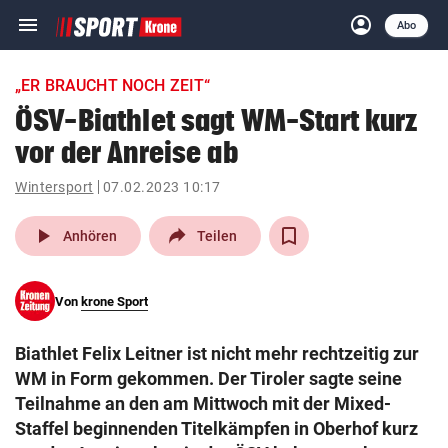
menu
account_circle
Navigation
Anmelden
Abo
close
Schließen
ein-/ausklappen
„ER BRAUCHT NOCH ZEIT“
Abonnieren
ÖSV-Biathlet sagt WM-Start kurz
vor der Anreise ab
account_circle
arrow_right
Anmelden
Wintersport
07.02.2023 10:17
pin_drop
arrow_right
Bundesland auswäh
Wien
play_arrow
Anhören
Teilen
bookmark
Merkliste
Von
krone Sport
Suchbegriff
search
Biathlet Felix Leitner ist nicht mehr rechtzeitig zur
eingeben
WM in Form gekommen. Der Tiroler sagte seine
Teilnahme an den am Mittwoch mit der Mixed-
Staffel beginnenden Titelkämpfen in Oberhof kurz