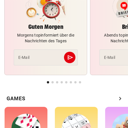
Guten Morgen
Br
Morgens topinformiert über die
Abends topin
Nachrichten des Tages
Nachrich
send
E-Mail
E-Mail
Abschicken
chevron_right
GAMES