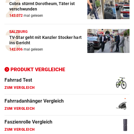
Cobra stürmt Dorotheum, Täter ist
ZUM VERGLEICH
verschwunden
143.072
mal gelesen
E-Bike Vergleich
ZUM VERGLEICH
SALZBURG
TV-Star geht mit Kanzler Stocker hart
Elektro-Scooter Vergleich
ins Gericht
ZUM VERGLEICH
142.006
mal gelesen
Ergometer Vergleich
ZUM VERGLEICH
PRODUKT VERGLEICHE
Fahrrad Test
ZUM VERGLEICH
Fahrradanhänger Vergleich
ZUM VERGLEICH
Faszienrolle Vergleich
ZUM VERGLEICH