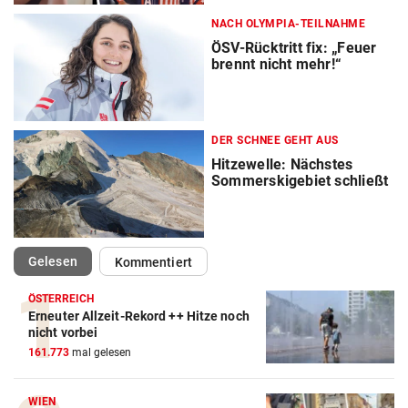
NACH OLYMPIA-TEILNAHME
ÖSV-Rücktritt fix: „Feuer
brennt nicht mehr!“
DER SCHNEE GEHT AUS
Hitzewelle: Nächstes
Sommerskigebiet schließt
(ausgewählt)
Gelesen
Kommentiert
ÖSTERREICH
Erneuter Allzeit-Rekord ++ Hitze noch
Action-Cam Vergleich
nicht vorbei
161.773
mal gelesen
ZUM VERGLEICH
Crosstrainer Vergleich
WIEN