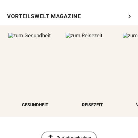
chevron_right
VORTEILSWELT MAGAZINE
GESUNDHEIT
REISEZEIT
north
Zurück nach oben