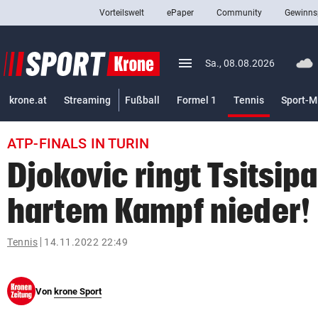
Vorteilswelt
ePaper
Community
Gewinns
close
Schließen
menu
Menü aufklappen
Sa., 08.08.2026
Abonnieren
(ausgewäh
krone.at
Streaming
Fußball
Formel 1
Tennis
Sport-M
account_circle
arrow_right
Anmelden
ATP-FINALS IN TURIN
pin_drop
arrow_right
Bundesland auswäh
Wien
Djokovic ringt Tsitsipa
bookmark
Merkliste
hartem Kampf nieder!
Suchbegriff
Tennis
14.11.2022 22:49
search
eingeben
Von
krone Sport