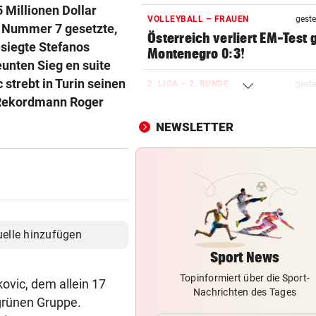
5 Millionen Dollar
VOLLEYBALL – FRAUEN
geste
ls Nummer 7 gesetzte,
Österreich verliert EM-Test
esiegte Stefanos
Montenegro 0:3!
eunten Sieg en suite
strebt in Turin seinen
2. LIGA – 2. RUNDE
geste
t Rekordmann Roger
3:0! Absteiger BW Linz schie
Wacker Innsbruck ab
NEWSLETTER
NACH ELFER-RÜCKNAHME
geste
Hinterseer über VAR: „Ist ei
absoluter Skandal!“
SONNTAG NOCH IM KASTEN
geste
Klubs aus Holland und Italie
uelle hinzufügen
locken WAC-Goalie
Sport News
Topinformiert über die Sport-
BEI BARESI-ABSCHIED
geste
ovic, dem allein 17
Nachrichten des Tages
Brasilien-Legende schockt 
grünen Gruppe.
mit Mallet-Finger