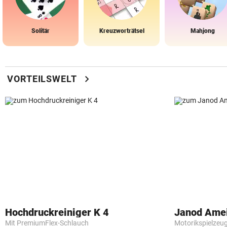
Solitär
Kreuzworträtsel
Mahjong
chevron_right
VORTEILSWELT
Hochdruckreiniger K 4
Janod Ame
Mit PremiumFlex-Schlauch
Motorikspielzeu