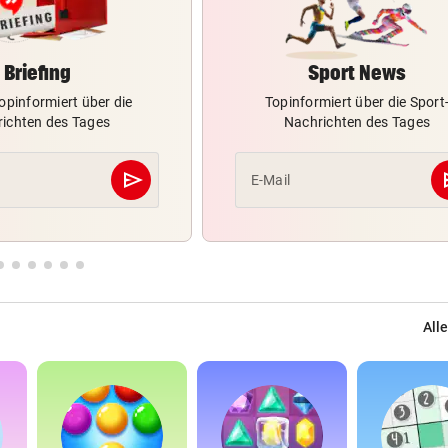
Briefing
Sport News
opinformiert über die
Topinformiert über die Sport
ichten des Tages
Nachrichten des Tages
send
s
E-Mail
Abschicken
Alle