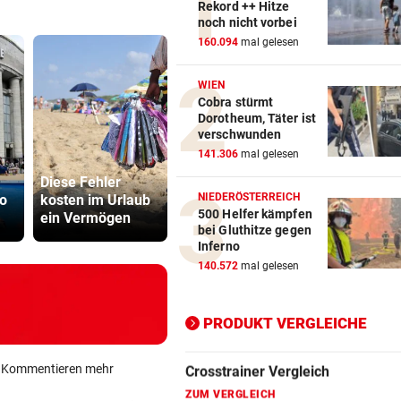
Rekord ++ Hitze
noch nicht vorbei
Action-Cam Vergleich
160.094
mal gelesen
ZUM VERGLEICH
WIEN
Cobra stürmt
Crosstrainer Vergleich
Dorotheum, Täter ist
ZUM VERGLEICH
verschwunden
141.306
mal gelesen
Aussagen von
E-Bike Vergleich
Diese Fehler
Thaler sorgen vor
Sager wirkt
ZUM VERGLEICH
NIEDERÖSTERREICH
o
kosten im Urlaub
Gericht für
Mütter-Auf
500 Helfer kämpfen
ein Vermögen
Staunen
gegen Kanz
Elektro-Scooter Vergleich
bei Gluthitze gegen
Inferno
ZUM VERGLEICH
140.572
mal gelesen
Ergometer Vergleich
ZUM VERGLEICH
PRODUKT VERGLEICHE
Fahrrad Test
ein Kommentieren mehr
ZUM VERGLEICH