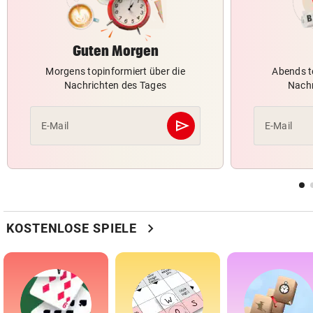
Guten Morgen
Morgens topinformiert über die
Abends t
Nachrichten des Tages
Nachr
send
E-Mail
E-Mail
Abschicken
chevron_right
KOSTENLOSE SPIELE