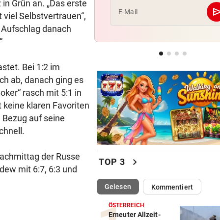
in Grün an. „Das erste
se
E-Mail
 viel Selbstvertrauen“,
LÄNDLE-KICKER SIEGEN
geste
n Aufschlag danach
3:1 nach 0:1! Altach dreht De
“
gegen WSG Tirol
NACH WIEN AUF MYKONOS
geste
tet. Bei 1:2 im
Luxus am Meer! Sabalenka
ch ab, danach ging es
gewährt private Einblicke
oker“ rasch mit 5:1 in
t keine klaren Favoriten
in Bezug auf seine
chnell.
 Nachmittag der Russe
chevron_right
TOP 3
ew mit 6:7, 6:3 und
(ausgewählt)
Gelesen
Kommentiert
ÖSTERREICH
Erneuter Allzeit-