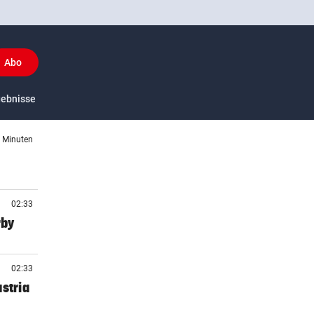
Abo
y
gebnisse
US-Sport
3 Minuten
02:33
rby
02:33
stria