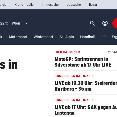
piele
Krone mobile
Immosuche
Jobsuche
Bazar
search
account_circle
Menü aufklappen
Suchen
22°C
Wien
lt)
ix
Motorsport
Wintersport
Ski Alpin
Handball
Eishocke
Er
HIER IM TICKER
vor 4
len
MotoGP: Sprintrennen in
s in
Silverstone ab 17 Uhr LIVE
BUNDESLIGA IM TICKER
LIVE ab 19.30 Uhr: Steirerde
Hartberg – Sturm
BUNDESLIGA IM TICKER
LIVE ab 17 Uhr: GAK gegen Au
Lustenau