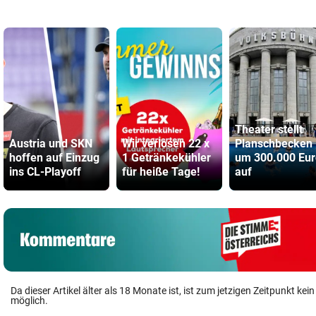
Theater stellt
Austria und SKN
Wir verlosen 22 x
Planschbecken
hoffen auf Einzug
1 Getränkekühler
um 300.000 Eur
ins CL-Playoff
für heiße Tage!
auf
Da dieser Artikel älter als 18 Monate ist, ist zum jetzigen Zeitpunkt k
möglich.