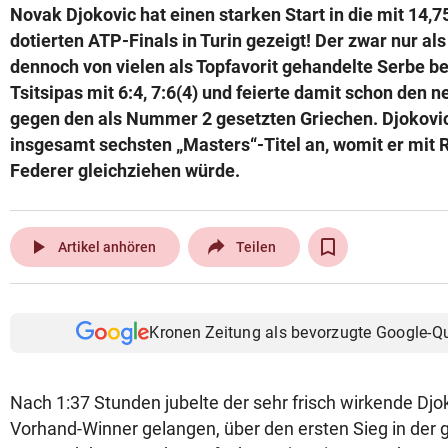
Novak Djokovic hat einen starken Start in die mit 14,7
© Krone Multimedia GmbH & Co KG 2026
dotierten ATP-Finals in Turin gezeigt! Der zwar nur a
Muthgasse 2, 1190 Wien
dennoch von vielen als Topfavorit gehandelte Serbe b
Tsitsipas mit 6:4, 7:6(4) und feierte damit schon den n
gegen den als Nummer 2 gesetzten Griechen. Djokovic 
insgesamt sechsten „Masters“-Titel an, womit er mi
Federer gleichziehen würde.
play_arrow
Artikel anhören
Teilen
Kronen Zeitung als bevorzugte Google-Q
Nach 1:37 Stunden jubelte der sehr frisch wirkende Djok
Vorhand-Winner gelangen, über den ersten Sieg in der 