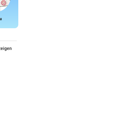
u
Snake
zeigen
Calcada
Auf den portugiesischen Gehwegen