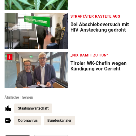
STRAFTÄTER RASTETE AUS
Bei Abschiebeversuch mit
HIV-Ansteckung gedroht
„NIX DAMIT ZU TUN“
Tiroler WK-Chefin wegen
Kündigung vor Gericht
Ähnliche Themen
Staatsanwaltschaft
Coronavirus
Bundeskanzler