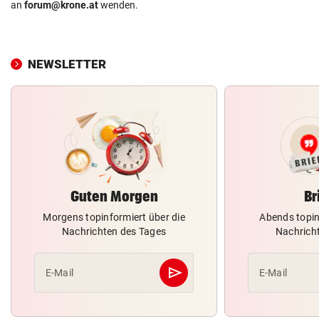
an
forum@krone.at
wenden.
NEWSLETTER
Guten Morgen
Br
Morgens topinformiert über die
Abends topin
Nachrichten des Tages
Nachrich
send
E-Mail
E-Mail
Abschicken