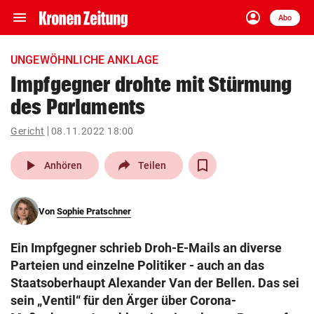
menu
account_circle
Navigation
Anmelden
Abo
close
Schließen
ein-/ausklappen
UNGEWÖHNLICHE ANKLAGE
Abonnieren
Impfgegner drohte mit Stürmung
des Parlaments
account_circle
arrow_right
Anmelden
Gericht
08.11.2022 18:00
pin_drop
arrow_right
Bundesland auswäh
Wien
play_arrow
Anhören
Teilen
bookmark
Merkliste
Von
Sophie Pratschner
Suchbegriff
search
Ein Impfgegner schrieb Droh-E-Mails an diverse
eingeben
Parteien und einzelne Politiker - auch an das
Staatsoberhaupt Alexander Van der Bellen. Das sei
sein „Ventil“ für den Ärger über Corona-