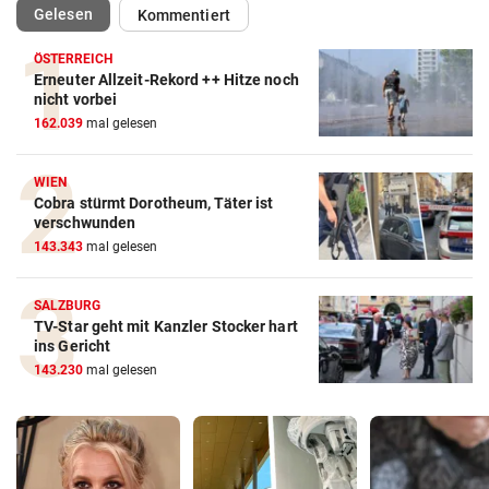
(ausgewählt)
Gelesen
Kommentiert
ÖSTERREICH
Erneuter Allzeit-Rekord ++ Hitze noch
nicht vorbei
162.039
mal gelesen
WIEN
Cobra stürmt Dorotheum, Täter ist
verschwunden
143.343
mal gelesen
SALZBURG
TV-Star geht mit Kanzler Stocker hart
ins Gericht
143.230
mal gelesen