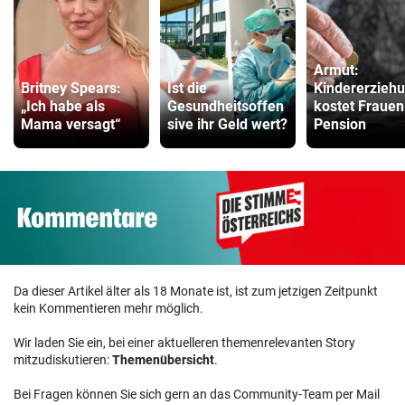
Armut:
Britney Spears:
Ist die
Kindererzieh
„Ich habe als
Gesundheitsoffen
kostet Frauen
Mama versagt“
sive ihr Geld wert?
Pension
Da dieser Artikel älter als 18 Monate ist, ist zum jetzigen Zeitpunkt
kein Kommentieren mehr möglich.
Wir laden Sie ein, bei einer aktuelleren themenrelevanten Story
mitzudiskutieren:
Themenübersicht
.
Bei Fragen können Sie sich gern an das Community-Team per Mail