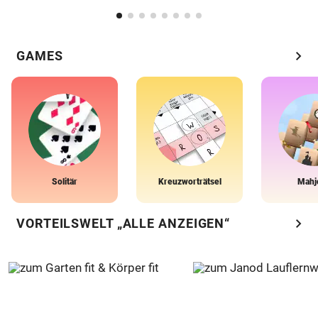
chevron_right
GAMES
Solitär
Kreuzworträtsel
Mahj
chevron_right
VORTEILSWELT „ALLE ANZEIGEN“