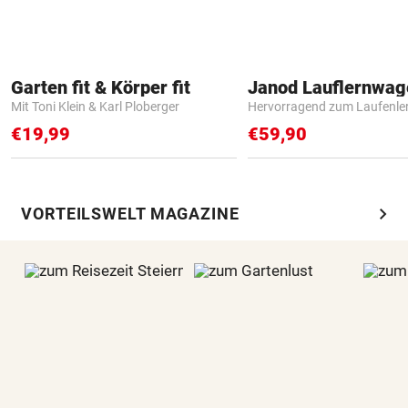
Garten fit & Körper fit
Janod Lauflernwa
Mit Toni Klein & Karl Ploberger
Hervorragend zum Laufenle
€19,99
€59,90
chevron_right
VORTEILSWELT MAGAZINE